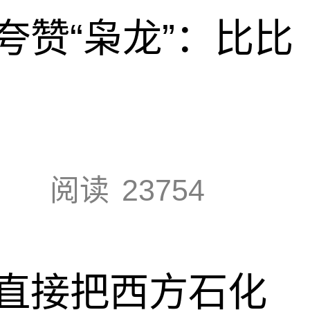
夸赞“枭龙”：比比
阅读
23754
直接把西方石化