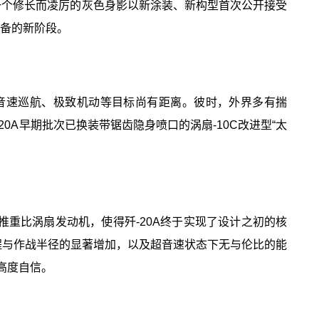
，一个修长而凌厉的灰色身影以新涂装、新构型首次公开接受
装备的新阶段。
定的超音速巡航、极致机动等目标尚有距离。彼时，外界多有揣
0A早期批次已换装带锯齿隐身喷口的涡扇-10C改进型“太
高推重比涡扇发动机，使得歼-20A终于实现了设计之初的核
程与作战半径的显著增加，以及超音速状态下无与伦比的能
的高度自信。