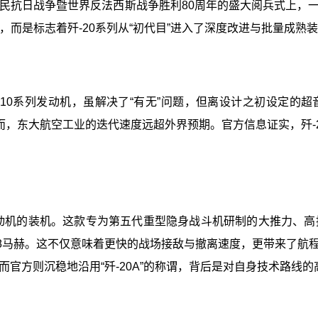
国人民抗日战争暨世界反法西斯战争胜利80周年的盛大阅兵式上
，而是标志着歼-20系列从“初代目”进入了深度改进与批量成熟
产涡扇-10系列发动机，虽解决了“有无”问题，但离设计之初设
，东大航空工业的迭代速度远超外界预期。官方信息证实，歼-2
眉”发动机的装机。这款专为第五代重型隐身战斗机研制的大推力、
.8马赫。这不仅意味着更快的战场接敌与撤离速度，更带来了航
，而官方则沉稳地沿用“歼-20A”的称谓，背后是对自身技术路线