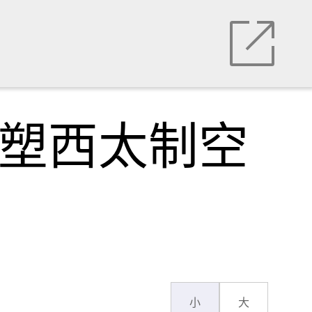
重塑西太制空
小
大