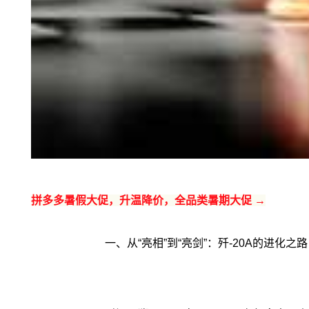
拼多多暑假大促，升温降价，全品类暑期大促 →
一、从“亮相”到“亮剑”：歼-20A的进化之路