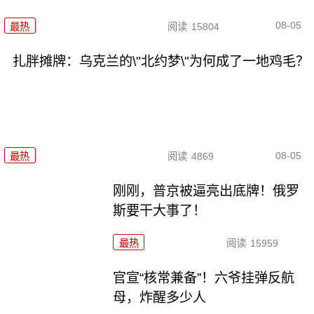
08-05
最热
阅读
15804
扎胖摊牌：乌克兰的\"北约梦\"为何成了一地鸡毛？
08-05
最热
阅读
4869
刚刚，普京被逼亮出底牌！俄罗
斯要干大事了！
最热
阅读
15959
官宣“核常兼备”！六爷挂弹反航
母，炸醒多少人