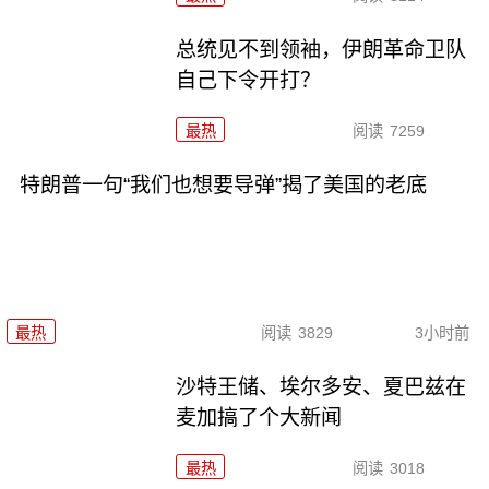
总统见不到领袖，伊朗革命卫队
自己下令开打？
最热
阅读
7259
特朗普一句“我们也想要导弹”揭了美国的老底
最热
阅读
3829
3小时前
沙特王储、埃尔多安、夏巴兹在
麦加搞了个大新闻
最热
阅读
3018