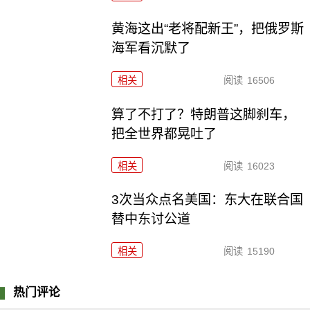
黄海这出“老将配新王”，把俄罗斯
海军看沉默了
相关
阅读
16506
算了不打了？特朗普这脚刹车，
把全世界都晃吐了
相关
阅读
16023
3次当众点名美国：东大在联合国
替中东讨公道
相关
阅读
15190
热门评论