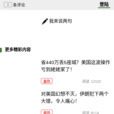
登陆
0
条评论
我来说两句
更多精彩内容
省440万丢5座城？美国这波操作
亏到姥姥家了！
最热
阅读
12102
对美国幻想不灭，伊朗犯下两个
大错，令人痛心！
最热
阅读
8114