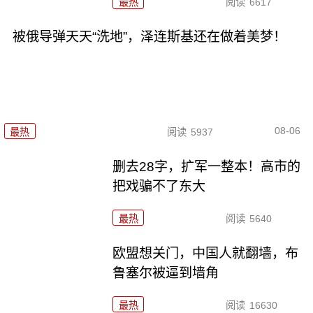
最热
阅读
6617
被俄导弹天天“洗地”，泽连斯基还在做着美梦！
08-06
最热
阅读
5937
删去28字，扩军一整本！高市的
把戏骗不了东大
最热
阅读
5640
欧盟想关门，中国人就翻墙，布
鲁塞尔被逼到墙角
最热
阅读
16630