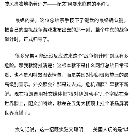
威风凛凛地指着远方——配文“风暴来临前的平静”。
最绝的是，这位总统亲手按下了键盘的最终确认键，
把自己的虚拟战争游戏发布出去的那一刻，整个中东的战争
倒计时，正式归零了。
很多兄弟可能还没反应过来这个“战争倒计时”到底有多
危险。那我就掰扯清楚：这根本就不是什么网红总统日常带
货，也不是AI特效图表情包，而是美国对伊朗极限施压的最
高级别宣示。外交照会？那是过去式。危机通牒？早就不新
鲜。现在特朗普用社交媒体把“将对伊朗动手”几个字贴在全
世界脸上，配文加特效，就差在五角大楼顶上挂个液晶屏满
世界直播了。
换句话说，这一招既疯狂又聪明——美国人玩的是“以