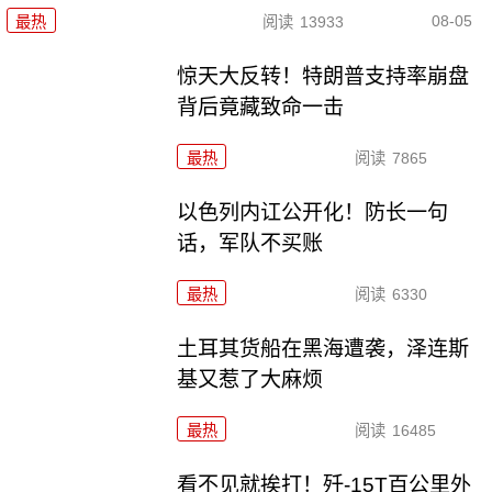
08-05
最热
阅读
13933
惊天大反转！特朗普支持率崩盘
背后竟藏致命一击
最热
阅读
7865
以色列内讧公开化！防长一句
话，军队不买账
最热
阅读
6330
土耳其货船在黑海遭袭，泽连斯
基又惹了大麻烦
最热
阅读
16485
看不见就挨打！歼-15T百公里外