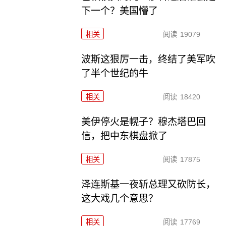
下一个？美国懵了
相关
阅读
19079
波斯这狠厉一击，终结了美军吹
了半个世纪的牛
相关
阅读
18420
美伊停火是幌子？穆杰塔巴回
信，把中东棋盘掀了
相关
阅读
17875
泽连斯基一夜斩总理又砍防长，
这大戏几个意思？
相关
阅读
17769