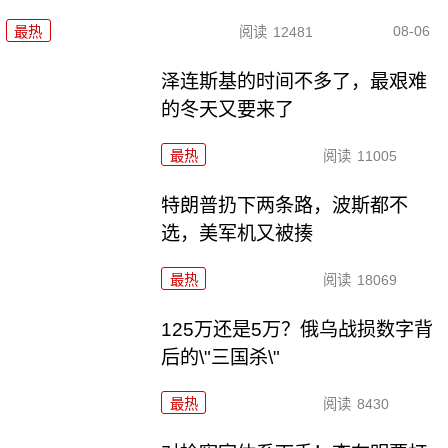
08-06
最热
阅读
12481
泽连斯基的时间不多了，最艰难
的冬天又要来了
最热
阅读
11005
特朗普扔下两条路，波斯都不
选，美军机又被揍
最热
阅读
18069
125万还是5万？俄乌战损数字背
后的\"三国杀\"
最热
阅读
8430