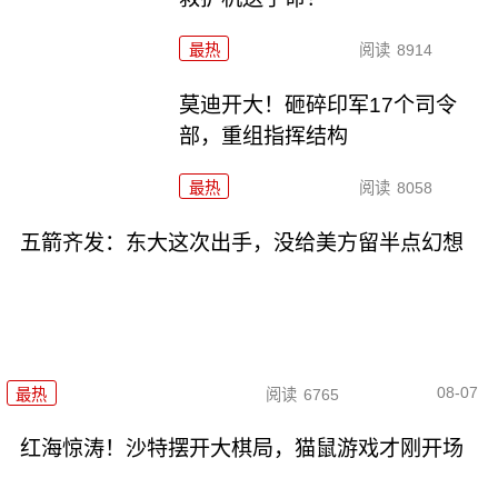
最热
阅读
8914
莫迪开大！砸碎印军17个司令
部，重组指挥结构
最热
阅读
8058
五箭齐发：东大这次出手，没给美方留半点幻想
08-07
最热
阅读
6765
红海惊涛！沙特摆开大棋局，猫鼠游戏才刚开场