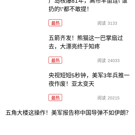
广岛核爆81年，高市早苗连\"谁
扔的\"都不敢提！
最热
阅读
3133
五箭齐发！熊猫这一巴掌扇过
去，大漂亮终于知疼
最热
阅读
24033
央视短短5秒钟，美军3年兵推一
夜作废！亚太变天
最热
阅读
20215
五角大楼这操作！美军报告称中国导弹不如伊朗？