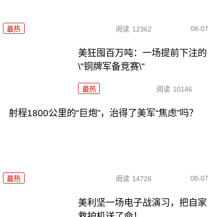
08-07
最热
阅读
12362
美狂囤百万吨：一场提前下注的
\"铜牌军备竞赛\"
最热
阅读
10146
射程1800公里的“巨炮”，治得了美军“焦虑”吗？
08-07
最热
阅读
14726
美利坚一场电子战演习，把自家
救护机送了命！