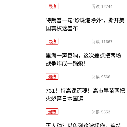
最热
阅读
12744
特朗普一句“珍珠港除外”，撕开美
国霸权遮羞布
最热
阅读
11667
里海一声巨响，这次差点把两场
战争炸成一锅粥！
最热
阅读
9566
731！特高课还魂！高市早苗两把
火烧穿日本国运
最热
阅读
5553
灭人种？以色列这波操作，连特