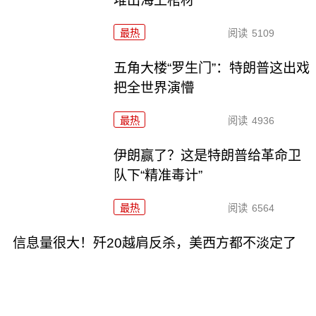
堆出海上棺材
最热
阅读
5109
五角大楼“罗生门”：特朗普这出戏
把全世界演懵
最热
阅读
4936
伊朗赢了？这是特朗普给革命卫
队下“精准毒计”
最热
阅读
6564
信息量很大！歼20越肩反杀，美西方都不淡定了