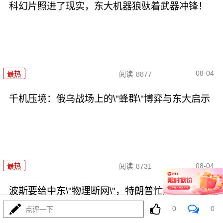
科幻片照进了现实，东大机器狼驮着武器冲锋！
08-04
最热
阅读
8877
千机压境：俄乌战场上的\"蜂群\"博弈与东大启示
08-04
最热
阅读
8731
波斯要给中东\"物理断网\"，特朗普忙递橄榄枝？
0
0
点评一下