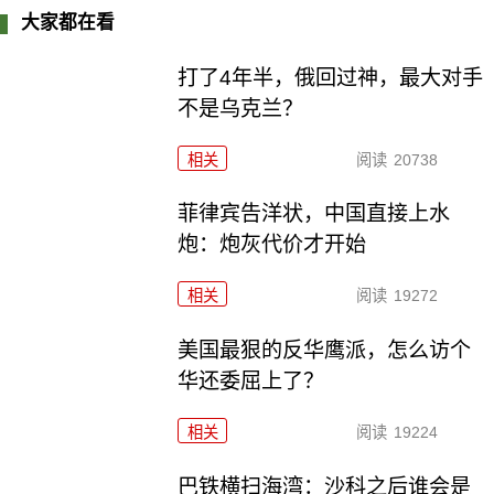
大家都在看
打了4年半，俄回过神，最大对手
不是乌克兰？
相关
阅读
20738
菲律宾告洋状，中国直接上水
炮：炮灰代价才开始
相关
阅读
19272
美国最狠的反华鹰派，怎么访个
华还委屈上了？
相关
阅读
19224
巴铁横扫海湾：沙科之后谁会是