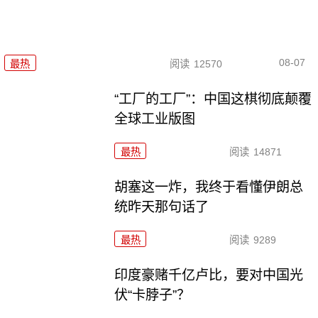
08-07
最热
阅读
12570
“工厂的工厂”：中国这棋彻底颠覆
全球工业版图
最热
阅读
14871
胡塞这一炸，我终于看懂伊朗总
统昨天那句话了
最热
阅读
9289
印度豪赌千亿卢比，要对中国光
伏“卡脖子”？