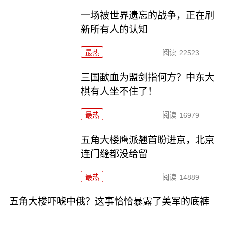
一场被世界遗忘的战争，正在刷
新所有人的认知
最热
阅读
22523
三国歃血为盟剑指何方？中东大
棋有人坐不住了！
最热
阅读
16979
五角大楼鹰派翘首盼进京，北京
连门缝都没给留
最热
阅读
14889
五角大楼吓唬中俄？这事恰恰暴露了美军的底裤