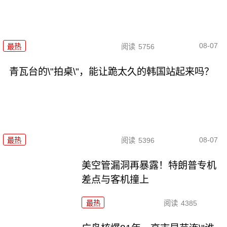
08-07
最热
阅读
5756
青瓦台的\"拍桌\"，能让跪太久的韩国站起来吗？
08-07
最热
阅读
5396
美空管漏洞再暴露！特朗普专机
差点与客机撞上
最热
阅读
4385