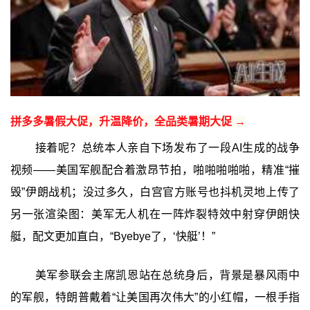
拼多多暑假大促，升温降价，全品类暑期大促 →
接着呢？总统本人亲自下场发布了一段AI生成的战争
视频——美国军舰配合着激昂节拍，啪啪啪啪啪，精准“摧
毁”伊朗战机；没过多久，白宫官方账号也抖机灵地上传了
另一张渲染图：美军无人机在一阵炸裂特效中射穿伊朗快
艇，配文更加直白，“Byebye了，‘快艇’！”
美军参联会主席凯恩站在总统身后，背景是暴风雨中
的军舰，特朗普戴着“让美国再次伟大”的小红帽，一根手指