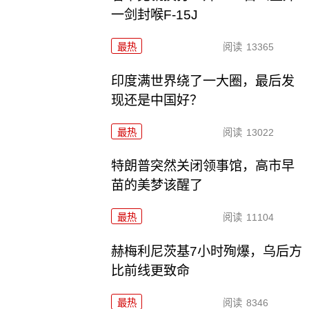
一剑封喉F-15J
最热
阅读
13365
印度满世界绕了一大圈，最后发
现还是中国好？
最热
阅读
13022
特朗普突然关闭领事馆，高市早
苗的美梦该醒了
最热
阅读
11104
赫梅利尼茨基7小时殉爆，乌后方
比前线更致命
最热
阅读
8346