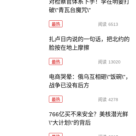
对检察官体系下手！李在明要打
破\"青瓦台魔咒\"
最热
阅读
6513
扎卢日内说的一句话，把北约的
脸按在地上摩擦
最热
阅读
13020
电商哭晕：俄乌互相砸\"饭碗\"，
战争已没有后方
最热
阅读
4278
766亿买不来安全？美核潜光鲜
\"大计划\"的背后