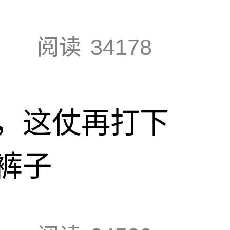
阅读
34178
，这仗再打下
裤子