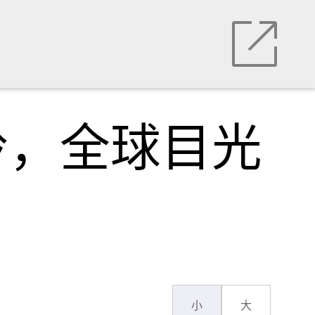
岭，全球目光
小
大