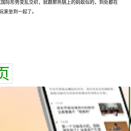
这国际形势变乱交织，就跟那热锅上的蚂蚁似的，到处都在
玩家坐到一起了。
页