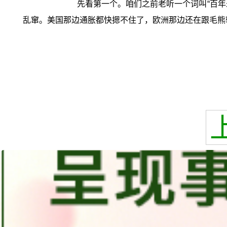
先看第一个。咱们之前老听一个词叫“百
乱窜。美国那边通胀都快摁不住了，欧洲那边还在跟毛熊