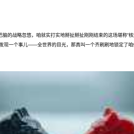
巴脑的战略忽悠，咱就实打实地掰扯掰扯刚刚结束的这场堪称“核
发现一个事儿——全世界的目光，那真叫一个齐刷刷地锁定了咱