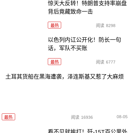
惊天大反转！特朗普支持率崩盘
背后竟藏致命一击
最热
阅读
8298
以色列内讧公开化！防长一句
话，军队不买账
最热
阅读
6777
土耳其货船在黑海遭袭，泽连斯基又惹了大麻烦
08-05
最热
阅读
16936
看不见就挨打！歼-15T百公里外