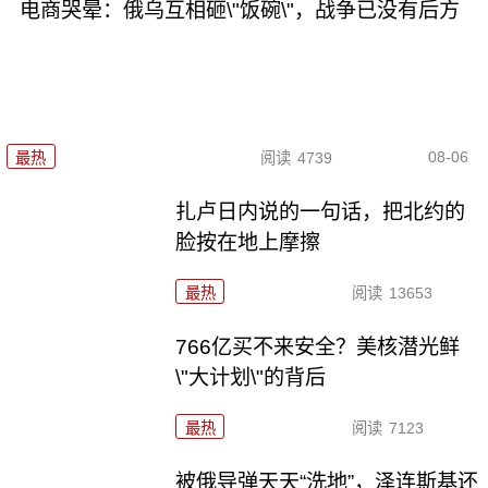
电商哭晕：俄乌互相砸\"饭碗\"，战争已没有后方
08-06
最热
阅读
4739
扎卢日内说的一句话，把北约的
脸按在地上摩擦
最热
阅读
13653
766亿买不来安全？美核潜光鲜
\"大计划\"的背后
最热
阅读
7123
被俄导弹天天“洗地”，泽连斯基还