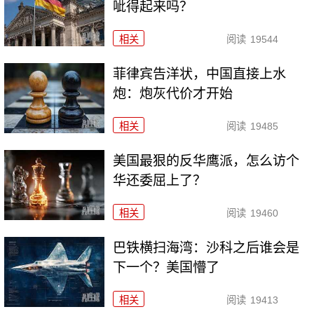
呲得起来吗？
相关
阅读
19544
菲律宾告洋状，中国直接上水
炮：炮灰代价才开始
相关
阅读
19485
美国最狠的反华鹰派，怎么访个
华还委屈上了？
相关
阅读
19460
巴铁横扫海湾：沙科之后谁会是
下一个？美国懵了
相关
阅读
19413