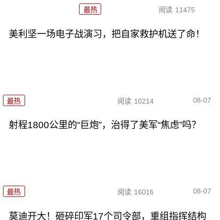
最热
阅读
11475
美利坚一场电子战演习，把自家救护机送了命！
08-07
最热
阅读
10214
射程1800公里的“巨炮”，治得了美军“焦虑”吗？
08-07
最热
阅读
16016
莫迪开大！砸碎印军17个司令部，重组指挥结构