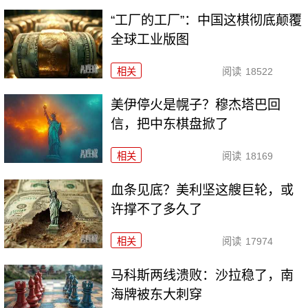
“工厂的工厂”：中国这棋彻底颠覆
全球工业版图
相关
阅读
18522
美伊停火是幌子？穆杰塔巴回
信，把中东棋盘掀了
相关
阅读
18169
血条见底？美利坚这艘巨轮，或
许撑不了多久了
相关
阅读
17974
马科斯两线溃败：沙拉稳了，南
海牌被东大刺穿