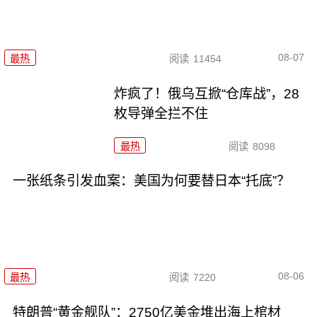
08-07
最热
阅读
11454
炸疯了！俄乌互掀“仓库战”，28
枚导弹全拦不住
最热
阅读
8098
一张纸条引发血案：美国为何要替日本“托底”？
08-06
最热
阅读
7220
特朗普“黄金舰队”：2750亿美金堆出海上棺材