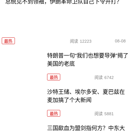
总统见不到领袖，伊朗革命卫队自己下令开打？
08-08
最热
阅读
12223
特朗普一句“我们也想要导弹”揭了
美国的老底
最热
阅读
6742
沙特王储、埃尔多安、夏巴兹在
麦加搞了个大新闻
最热
阅读
5881
三国歃血为盟剑指何方？中东大