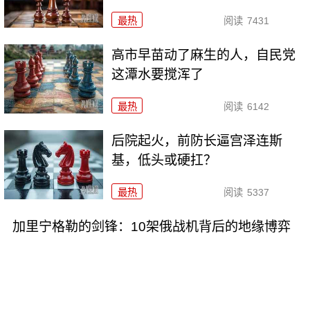
最热
阅读
7431
高市早苗动了麻生的人，自民党
这潭水要搅浑了
最热
阅读
6142
后院起火，前防长逼宫泽连斯
基，低头或硬扛？
最热
阅读
5337
加里宁格勒的剑锋：10架俄战机背后的地缘博弈