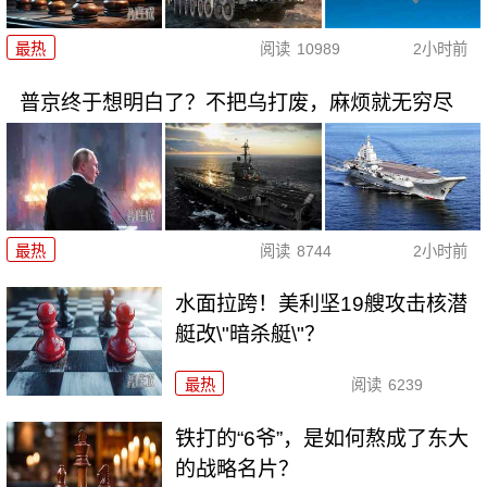
最热
阅读
10989
2小时前
普京终于想明白了？不把乌打废，麻烦就无穷尽
最热
阅读
8744
2小时前
水面拉跨！美利坚19艘攻击核潜
艇改\"暗杀艇\"？
最热
阅读
6239
铁打的“6爷”，是如何熬成了东大
的战略名片？