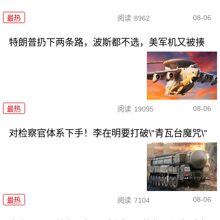
08-06
最热
阅读
8962
特朗普扔下两条路，波斯都不选，美军机又被揍
08-06
最热
阅读
19095
对检察官体系下手！李在明要打破\"青瓦台魔咒\"
08-06
最热
阅读
7104