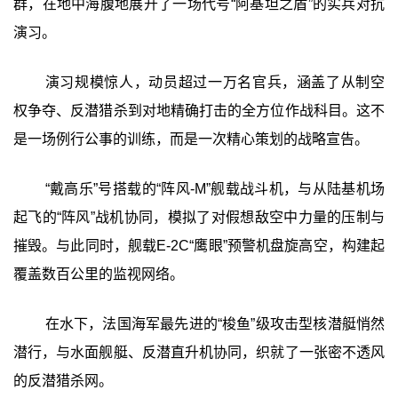
群，在地中海腹地展开了一场代号“阿基坦之盾”的实兵对抗
演习。
演习规模惊人，动员超过一万名官兵，涵盖了从制空
权争夺、反潜猎杀到对地精确打击的全方位作战科目。这不
是一场例行公事的训练，而是一次精心策划的战略宣告。
“戴高乐”号搭载的“阵风-M”舰载战斗机，与从陆基机场
起飞的“阵风”战机协同，模拟了对假想敌空中力量的压制与
摧毁。与此同时，舰载E-2C“鹰眼”预警机盘旋高空，构建起
覆盖数百公里的监视网络。
在水下，法国海军最先进的“梭鱼”级攻击型核潜艇悄然
潜行，与水面舰艇、反潜直升机协同，织就了一张密不透风
的反潜猎杀网。