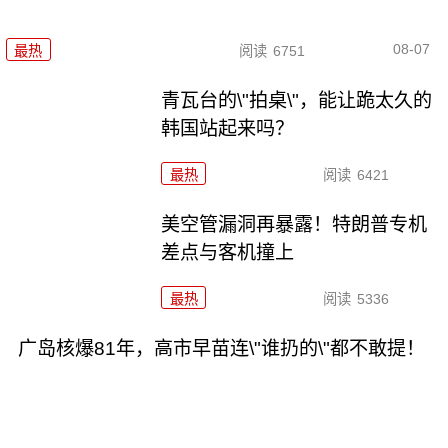
08-07
最热
阅读
6751
青瓦台的\"拍桌\"，能让跪太久的
韩国站起来吗？
最热
阅读
6421
美空管漏洞再暴露！特朗普专机
差点与客机撞上
最热
阅读
5336
广岛核爆81年，高市早苗连\"谁扔的\"都不敢提！