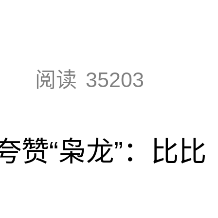
阅读
35203
夸赞“枭龙”：比比