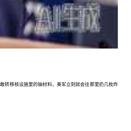
朗胆敢转移核设施里的铀材料，美军立刻就会往那里扔几枚炸