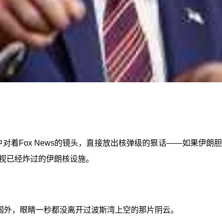
中对着Fox News的镜头，直接放出核弹级的狠话——如果伊
视已经炸过的伊朗核设施。
国外，眼睛一秒都没离开过波斯湾上空的那片阴云。