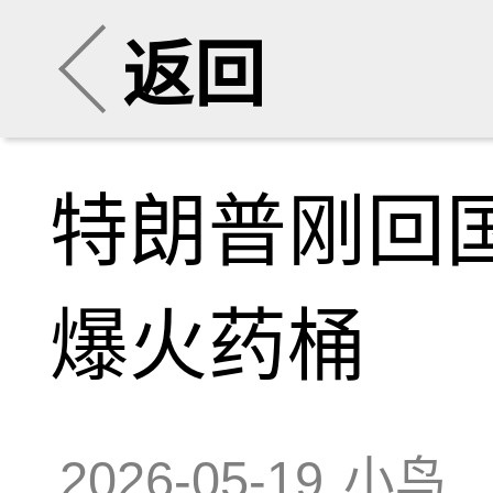
返回
特朗普刚回国
爆火药桶
2026-05-19
小鸟