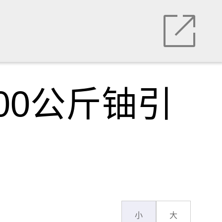
00公斤铀引
小
大