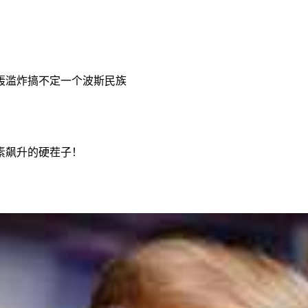
轰滥炸搞不定一个波斯民族
素飙升的硬茬子！