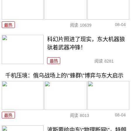
08-04
最热
阅读
10639
科幻片照进了现实，东大机器狼
驮着武器冲锋！
最热
阅读
8281
千机压境：俄乌战场上的\"蜂群\"博弈与东大启示
08-04
最热
阅读
8013
波斯要给中东\"物理断网\"，特朗