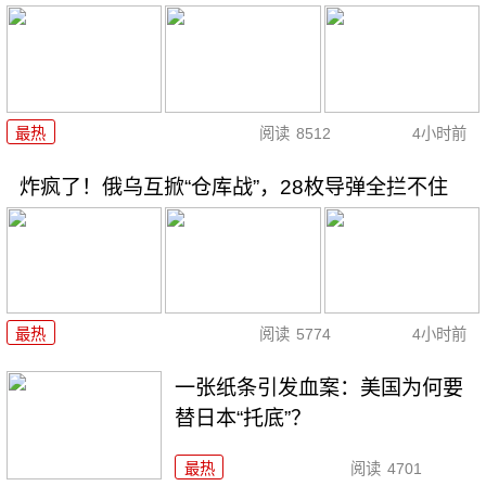
最热
阅读
8512
4小时前
炸疯了！俄乌互掀“仓库战”，28枚导弹全拦不住
最热
阅读
5774
4小时前
一张纸条引发血案：美国为何要
替日本“托底”？
最热
阅读
4701