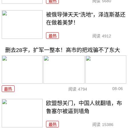
最热
阅读
5680
被俄导弹天天“洗地”，泽连斯基还
在做着美梦！
最热
阅读
4912
删去28字，扩军一整本！高市的把戏骗不了东大
08-06
最热
阅读
4794
欧盟想关门，中国人就翻墙，布
鲁塞尔被逼到墙角
最热
阅读
15386