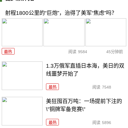
射程1800公里的“巨炮”，治得了美军“焦虑”吗？
最热
阅读
9584
45分钟前
1.3万俄军直插日本海，美日的双
线噩梦开始了
最热
阅读
7548
美狂囤百万吨：一场提前下注的
\"铜牌军备竞赛\"
最热
阅读
5896