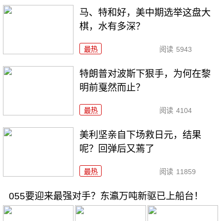
马、特和好，美中期选举这盘大
棋，水有多深？
最热
阅读
5943
特朗普对波斯下狠手，为何在黎
明前戛然而止？
最热
阅读
4104
美利坚亲自下场救日元，结果
呢？回弹后又蔫了
最热
阅读
11859
055要迎来最强对手？东瀛万吨新驱已上船台！