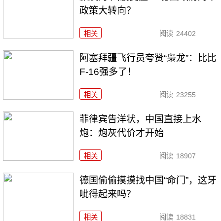
政策大转向？
相关
阅读
24402
阿塞拜疆飞行员夸赞“枭龙”：比比
F-16强多了！
相关
阅读
23255
菲律宾告洋状，中国直接上水
炮：炮灰代价才开始
相关
阅读
18907
德国偷偷摸摸找中国“命门”，这牙
呲得起来吗？
相关
阅读
18831