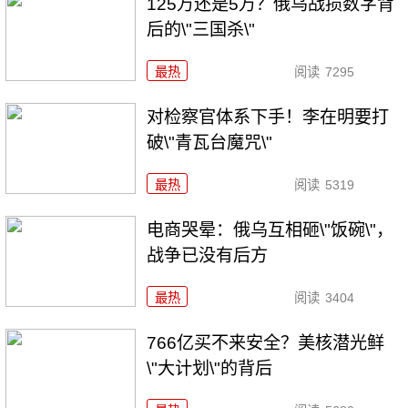
125万还是5万？俄乌战损数字背
后的\"三国杀\"
最热
阅读
7295
对检察官体系下手！李在明要打
破\"青瓦台魔咒\"
最热
阅读
5319
电商哭晕：俄乌互相砸\"饭碗\"，
战争已没有后方
最热
阅读
3404
766亿买不来安全？美核潜光鲜
\"大计划\"的背后