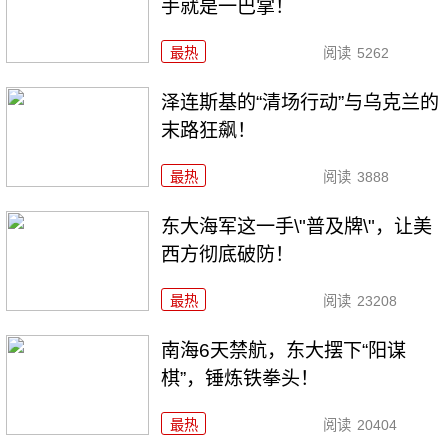
手就是一巴掌！
最热
阅读
5262
泽连斯基的“清场行动”与乌克兰的
末路狂飙！
最热
阅读
3888
东大海军这一手\"普及牌\"，让美
西方彻底破防！
最热
阅读
23208
南海6天禁航，东大摆下“阳谋
棋”，锤炼铁拳头！
最热
阅读
20404