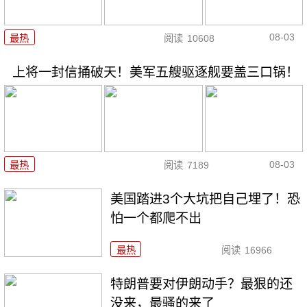
08-03
最热
阅读
10608
上将一封信捅破天！美军五艘驱逐舰要盖三口锅！
08-03
最热
阅读
7189
美国踏进3个大坑把自己埋了！恐
怕一个都爬不出
最热
阅读
16966
特朗普要对伊朗动手？最狠的还
没来，最骚的来了