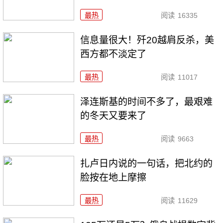
最热
阅读
16335
信息量很大！歼20越肩反杀，美
西方都不淡定了
最热
阅读
11017
泽连斯基的时间不多了，最艰难
的冬天又要来了
最热
阅读
9663
扎卢日内说的一句话，把北约的
脸按在地上摩擦
最热
阅读
11629