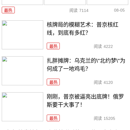
08-05
最热
阅读
7114
核牌局的模糊艺术：普京核红
线，到底有多红？
最热
阅读
4222
扎胖摊牌：乌克兰的\"北约梦\"为
何成了一地鸡毛？
最热
阅读
4120
刚刚，普京被逼亮出底牌！俄罗
斯要干大事了！
最热
阅读
15205