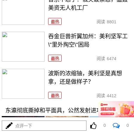
美资无人机工厂
最热
阅读
8801
吞金巨兽折翼加州：美利坚军工
\"里外掏空\"困局
最热
阅读
6474
波斯的浓缩铀，美利坚是真想
拿，还是做样子？
最热
阅读
4412
东瀛彻底撕掉和平面具，公然发射进攻性武器！
0
0
点评一下