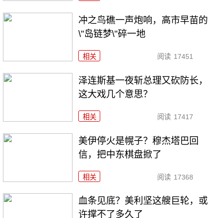
冲之鸟礁一声炮响，高市早苗的
\"岛链梦\"碎一地
相关
阅读
17451
泽连斯基一夜斩总理又砍防长，
这大戏几个意思？
相关
阅读
17417
美伊停火是幌子？穆杰塔巴回
信，把中东棋盘掀了
相关
阅读
17368
血条见底？美利坚这艘巨轮，或
许撑不了多久了