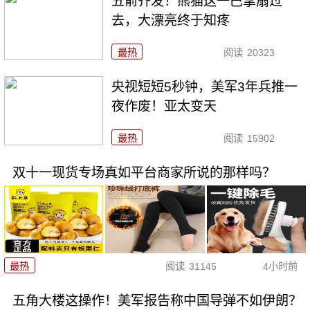
五箭齐发！熊猫这一巴掌扇过
去，大漂亮终于知疼
最热
阅读
20323
央视短短5秒钟，美军3年兵推一
夜作废！亚太变天
最热
阅读
15902
双十一现货专场真如平台商家所说的那样吗？
最热
阅读
31145
4小时前
五角大楼这操作！美军报告称中国导弹不如伊朗？