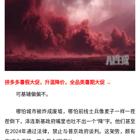
拼多多暑假大促，升温降价，全品类暑期大促 →
可基辅偏偏不。
哪怕城市被炸成废墟，哪怕前线士兵像麦子一样一茬
茬倒下，泽连斯基政府嘴里也吐不出一个“降”字。他们甚至
在2024年通过法律，禁止与普京政府谈判。这架势，颇有