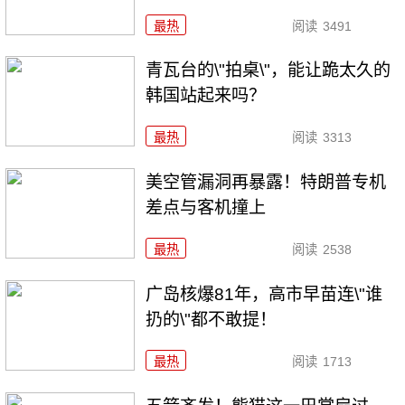
最热
阅读
3491
青瓦台的\"拍桌\"，能让跪太久的
韩国站起来吗？
最热
阅读
3313
美空管漏洞再暴露！特朗普专机
差点与客机撞上
最热
阅读
2538
广岛核爆81年，高市早苗连\"谁
扔的\"都不敢提！
最热
阅读
1713