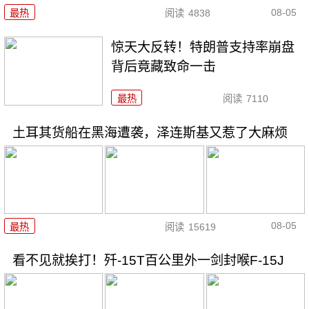
08-05
最热
阅读
4838
惊天大反转！特朗普支持率崩盘
背后竟藏致命一击
最热
阅读
7110
土耳其货船在黑海遭袭，泽连斯基又惹了大麻烦
08-05
最热
阅读
15619
看不见就挨打！歼-15T百公里外一剑封喉F-15J