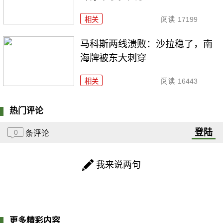
相关
阅读
17199
马科斯两线溃败：沙拉稳了，南
海牌被东大刺穿
相关
阅读
16443
热门评论
登陆
0
条评论
我来说两句
更多精彩内容