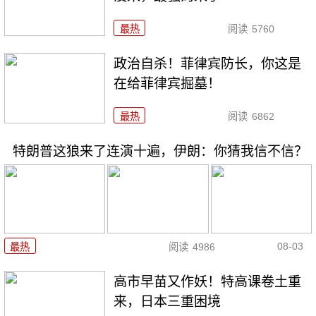
最热
阅读
5760
政治自杀！菲律宾防长，你这是
在给菲律宾掘墓！
最热
阅读
6862
特朗普这狼来了连演十遍，伊朗：你猜我信不信？
08-03
最热
阅读
4986
高市早苗又作妖！特高课卷土重
来，日本三重困境