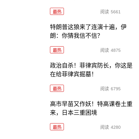
最热
阅读
5661
特朗普这狼来了连演十遍，伊
朗：你猜我信不信？
最热
阅读
4875
政治自杀！菲律宾防长，你这是
在给菲律宾掘墓！
最热
阅读
6795
高市早苗又作妖！特高课卷土重
来，日本三重困境
最热
阅读
4280