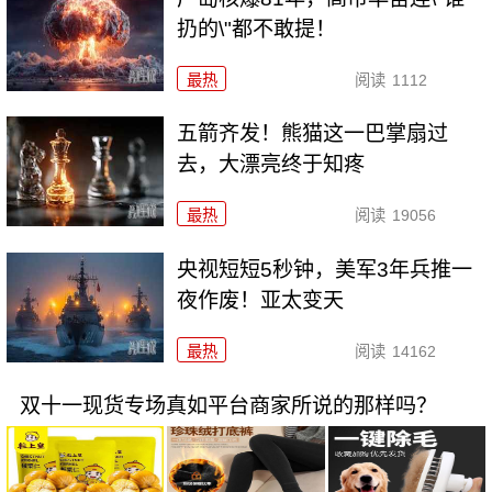
扔的\"都不敢提！
最热
阅读
1112
五箭齐发！熊猫这一巴掌扇过
去，大漂亮终于知疼
最热
阅读
19056
央视短短5秒钟，美军3年兵推一
夜作废！亚太变天
最热
阅读
14162
双十一现货专场真如平台商家所说的那样吗？