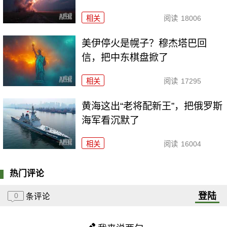
相关
阅读
18006
美伊停火是幌子？穆杰塔巴回
信，把中东棋盘掀了
相关
阅读
17295
黄海这出“老将配新王”，把俄罗斯
海军看沉默了
相关
阅读
16004
热门评论
登陆
0
条评论