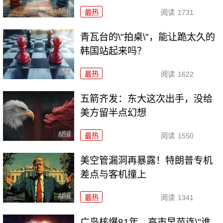
最热
阅读
1731
青瓦台的\"拍桌\"，能让跪太久的
韩国站起来吗？
最热
阅读
1622
五箭齐发：东大这次出手，没给
美方留半点幻想
最热
阅读
1550
美空管漏洞再暴露！特朗普专机
差点与客机撞上
最热
阅读
1341
广岛核爆81年，高市早苗连\"谁