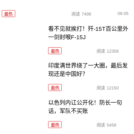
08-05
最热
阅读
7498
看不见就挨打！歼-15T百公里外
一剑封喉F-15J
最热
阅读
12358
印度满世界绕了一大圈，最后发
现还是中国好？
最热
阅读
12150
以色列内讧公开化！防长一句
话，军队不买账
最热
阅读
5458