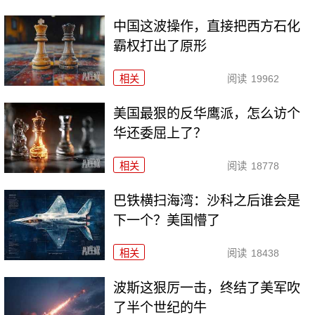
中国这波操作，直接把西方石化
霸权打出了原形
相关
阅读
19962
美国最狠的反华鹰派，怎么访个
华还委屈上了？
相关
阅读
18778
巴铁横扫海湾：沙科之后谁会是
下一个？美国懵了
相关
阅读
18438
波斯这狠厉一击，终结了美军吹
了半个世纪的牛