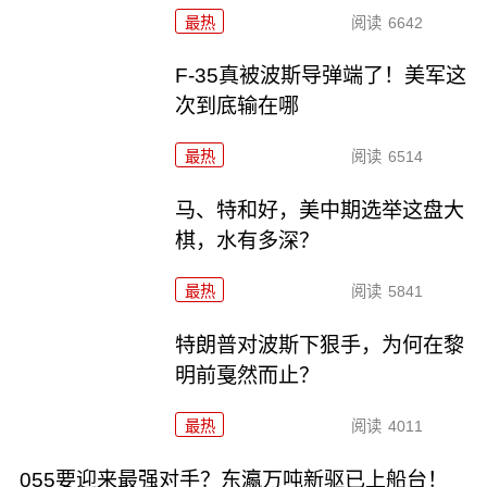
最热
阅读
6642
F-35真被波斯导弹端了！美军这
次到底输在哪
最热
阅读
6514
马、特和好，美中期选举这盘大
棋，水有多深？
最热
阅读
5841
特朗普对波斯下狠手，为何在黎
明前戛然而止？
最热
阅读
4011
055要迎来最强对手？东瀛万吨新驱已上船台！