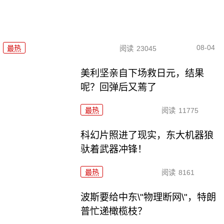
08-04
最热
阅读
23045
美利坚亲自下场救日元，结果
呢？回弹后又蔫了
最热
阅读
11775
科幻片照进了现实，东大机器狼
驮着武器冲锋！
最热
阅读
8161
波斯要给中东\"物理断网\"，特朗
普忙递橄榄枝？