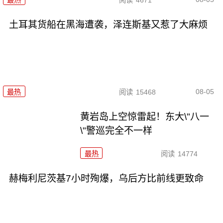
最热
阅读
4671
土耳其货船在黑海遭袭，泽连斯基又惹了大麻烦
08-05
最热
阅读
15468
黄岩岛上空惊雷起！东大\"八一
\"警巡完全不一样
最热
阅读
14774
赫梅利尼茨基7小时殉爆，乌后方比前线更致命