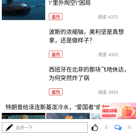
\"里外掏空\"困局
最热
阅读
6372
波斯的浓缩铀，美利坚是真想
拿，还是做样子？
最热
阅读
4325
西班牙在北非的那块飞地休达，
为何突然炸了锅
最热
阅读
3933
特朗普给泽连斯基泼冷水，“爱国者”或空头支票
0
0
点评一下