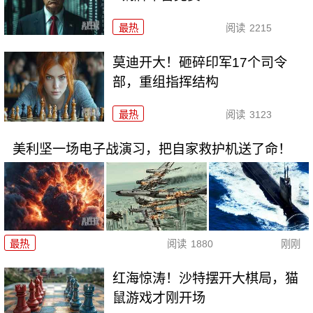
最热
阅读
2215
莫迪开大！砸碎印军17个司令
部，重组指挥结构
最热
阅读
3123
美利坚一场电子战演习，把自家救护机送了命！
最热
阅读
1880
刚刚
红海惊涛！沙特摆开大棋局，猫
鼠游戏才刚开场