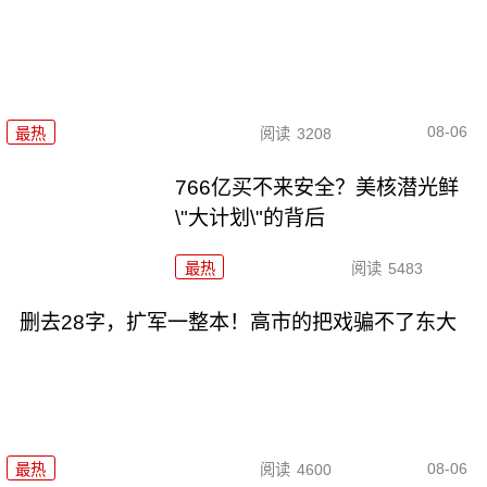
08-06
最热
阅读
3208
766亿买不来安全？美核潜光鲜
\"大计划\"的背后
最热
阅读
5483
删去28字，扩军一整本！高市的把戏骗不了东大
08-06
最热
阅读
4600