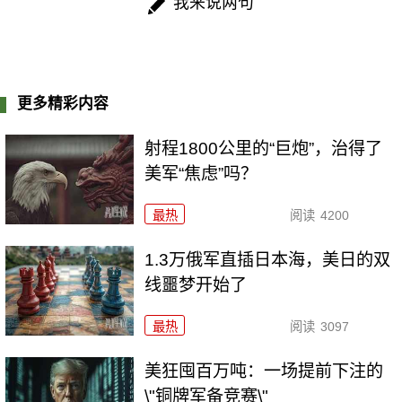
我来说两句
更多精彩内容
射程1800公里的“巨炮”，治得了
美军“焦虑”吗？
最热
阅读
4200
1.3万俄军直插日本海，美日的双
线噩梦开始了
最热
阅读
3097
美狂囤百万吨：一场提前下注的
\"铜牌军备竞赛\"