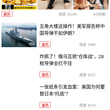
最热
阅读
31145
4小时前
五角大楼这操作！美军报告称中
国导弹不如伊朗？
最热
阅读
7690
炸疯了！俄乌互掀“仓库战”，28
枚导弹全拦不住
最热
阅读
5227
一张纸条引发血案：美国为何要
替日本“托底”？
最热
阅读
4274