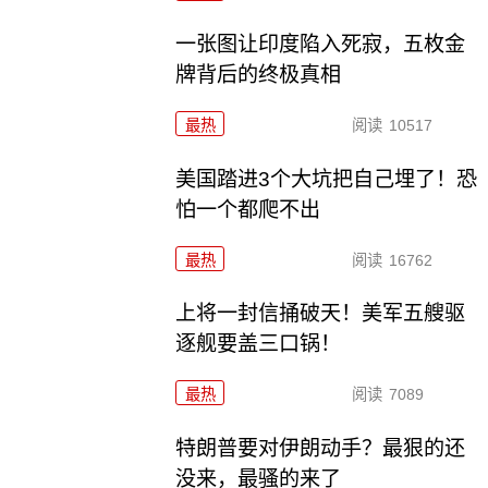
一张图让印度陷入死寂，五枚金
牌背后的终极真相
最热
阅读
10517
美国踏进3个大坑把自己埋了！恐
怕一个都爬不出
最热
阅读
16762
上将一封信捅破天！美军五艘驱
逐舰要盖三口锅！
最热
阅读
7089
特朗普要对伊朗动手？最狠的还
没来，最骚的来了