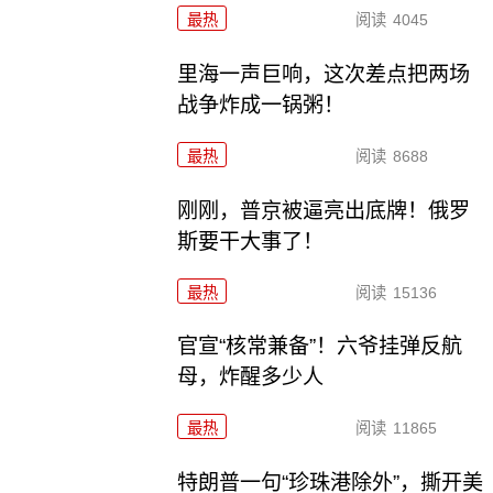
最热
阅读
4045
里海一声巨响，这次差点把两场
战争炸成一锅粥！
最热
阅读
8688
刚刚，普京被逼亮出底牌！俄罗
斯要干大事了！
最热
阅读
15136
官宣“核常兼备”！六爷挂弹反航
母，炸醒多少人
最热
阅读
11865
特朗普一句“珍珠港除外”，撕开美