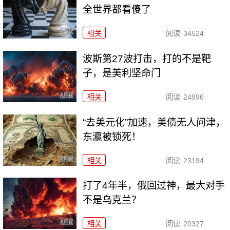
全世界都看傻了
相关
阅读
34524
波斯第27波打击，打的不是靶
子，是美利坚命门
相关
阅读
24996
“去美元化”加速，美债无人问津，
东瀛被锁死！
相关
阅读
23194
打了4年半，俄回过神，最大对手
不是乌克兰？
相关
阅读
20327