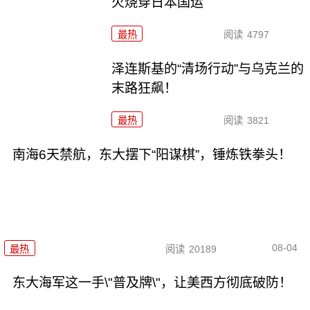
火烧穿日本国运
最热
阅读
4797
泽连斯基的“清场行动”与乌克兰的
末路狂飙！
最热
阅读
3821
南海6天禁航，东大摆下“阳谋棋”，锤炼铁拳头！
08-04
最热
阅读
20189
东大海军这一手\"普及牌\"，让美西方彻底破防！