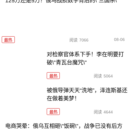
125万还是5万？俄乌战损数字背后的\"三国杀\"
08-06
最热
阅读
7066
对检察官体系下手！李在明要打
破\"青瓦台魔咒\"
最热
阅读
5064
被俄导弹天天“洗地”，泽连斯基还
在做着美梦！
最热
阅读
4644
电商哭晕：俄乌互相砸\"饭碗\"，战争已没有后方