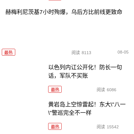
赫梅利尼茨基7小时殉爆，乌后方比前线更致命
08-05
最热
阅读
8113
以色列内讧公开化！防长一句
话，军队不买账
最热
阅读
6086
黄岩岛上空惊雷起！东大\"八一
\"警巡完全不一样
最热
阅读
15542