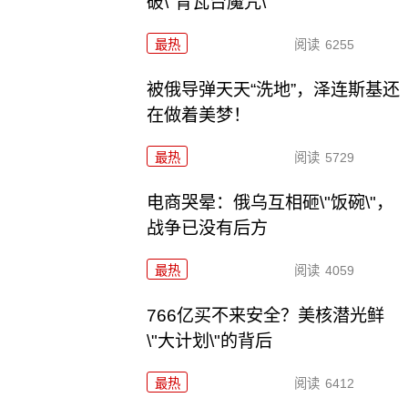
破\"青瓦台魔咒\"
最热
阅读
6255
被俄导弹天天“洗地”，泽连斯基还
在做着美梦！
最热
阅读
5729
电商哭晕：俄乌互相砸\"饭碗\"，
战争已没有后方
最热
阅读
4059
766亿买不来安全？美核潜光鲜
\"大计划\"的背后
最热
阅读
6412