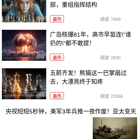
部，重组指挥结构
最热
阅读
7669
广岛核爆81年，高市早苗连\"谁
扔的\"都不敢提！
最热
阅读
2830
五箭齐发！熊猫这一巴掌扇过
去，大漂亮终于知疼
最热
阅读
23366
央视短短5秒钟，美军3年兵推一夜作废！亚太变天