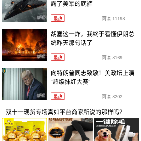
露了美军的底裤
最热
阅读
11198
胡塞这一炸，我终于看懂伊朗总
统昨天那句话了
最热
阅读
8169
向特朗普同志致敬！美政坛上演
“超级抹红大赛”
最热
阅读
8202
双十一现货专场真如平台商家所说的那样吗？