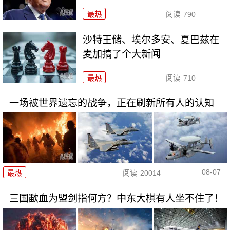
最热
阅读
790
沙特王储、埃尔多安、夏巴兹在
麦加搞了个大新闻
最热
阅读
710
一场被世界遗忘的战争，正在刷新所有人的认知
08-07
最热
阅读
20014
三国歃血为盟剑指何方？中东大棋有人坐不住了！