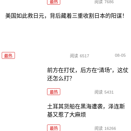
最热
阅读
7686
美国如此救日元，背后藏着三重收割日本的阳谋！
08-05
最热
阅读
6517
前方在打仗，后方在“清场”，这仗
还怎么打？
最热
阅读
5431
土耳其货船在黑海遭袭，泽连斯
基又惹了大麻烦
最热
阅读
16266