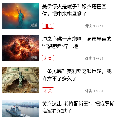
美伊停火是幌子？穆杰塔巴回
信，把中东棋盘掀了
相关
阅读
17741
冲之鸟礁一声炮响，高市早苗的
\"岛链梦\"碎一地
相关
阅读
17671
血条见底？美利坚这艘巨轮，或
许撑不了多久了
相关
阅读
17551
黄海这出“老将配新王”，把俄罗斯
海军看沉默了