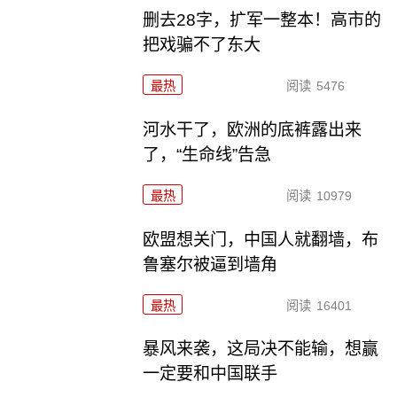
删去28字，扩军一整本！高市的
把戏骗不了东大
最热
阅读
5476
河水干了，欧洲的底裤露出来
了，“生命线”告急
最热
阅读
10979
欧盟想关门，中国人就翻墙，布
鲁塞尔被逼到墙角
最热
阅读
16401
暴风来袭，这局决不能输，想赢
一定要和中国联手