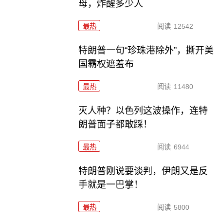
母，炸醒多少人
最热
阅读
12542
特朗普一句“珍珠港除外”，撕开美
国霸权遮羞布
最热
阅读
11480
灭人种？以色列这波操作，连特
朗普面子都敢踩！
最热
阅读
6944
特朗普刚说要谈判，伊朗又是反
手就是一巴掌！
最热
阅读
5800