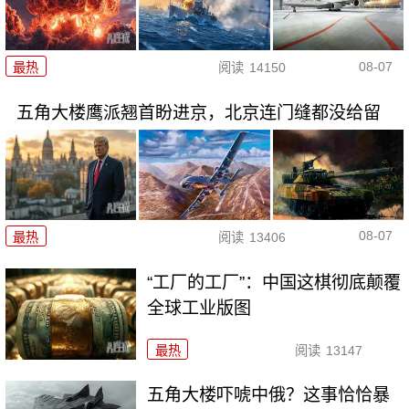
08-07
最热
阅读
14150
五角大楼鹰派翘首盼进京，北京连门缝都没给留
08-07
最热
阅读
13406
“工厂的工厂”：中国这棋彻底颠覆
全球工业版图
最热
阅读
13147
五角大楼吓唬中俄？这事恰恰暴