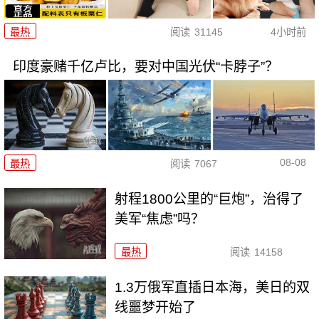
最热
阅读
31145
4小时前
印度豪赌千亿卢比，要对中国光伏“卡脖子”？
08-08
最热
阅读
7067
射程1800公里的“巨炮”，治得了
美军“焦虑”吗？
最热
阅读
14158
1.3万俄军直插日本海，美日的双
线噩梦开始了