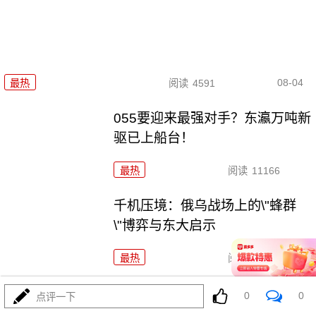
08-04
最热
阅读
4591
055要迎来最强对手？东瀛万吨新
驱已上船台！
最热
阅读
11166
千机压境：俄乌战场上的\"蜂群
\"博弈与东大启示
最热
阅读
8532
算了不打了？特朗普这脚刹车，
0
0
点评一下
把全世界都晃吐了