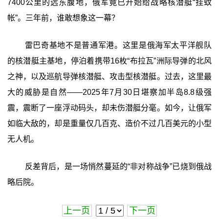
7400公里的远东腹地，俄军竟已开始给战略核潜艇“挂蚊
帐”。三年前，谁敢想象这一幕？
雷巴奇基地不是普通军港。这里是俄海军太平洋舰队
的核潜艇主基地，停泊着携带16枚“布拉瓦”洲际导弹的北风
之神，以及巡航导弹核潜艇、攻击型核潜艇。过去，这里最
大的威胁是自然——2025年7月30日堪察加半岛8.8级强
震，震断了一座浮动码头，却未伤潜艇分毫。如今，让俄军
如临大敌的，却是重量仅几百克、造价不过几百美元的小型
无人机。
反差背后，是一场悄然蔓延的“非对称战争”已烧到俄战
略后院。
上一页
下一页