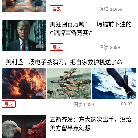
最热
阅读
11666
美狂囤百万吨：一场提前下注的
\"铜牌军备竞赛\"
最热
阅读
9659
美利坚一场电子战演习，把自家救护机送了命！
08-07
最热
阅读
8330
五箭齐发：东大这次出手，没给
美方留半点幻想