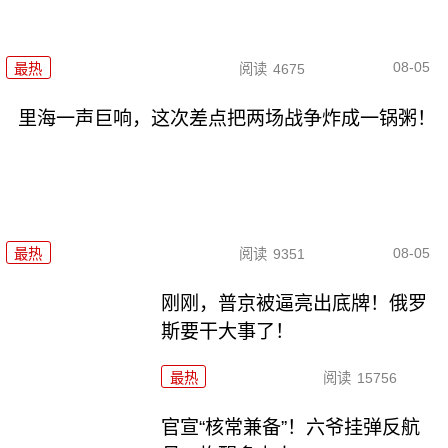
08-05
最热
阅读
4675
里海一声巨响，这次差点把两场战争炸成一锅粥！
08-05
最热
阅读
9351
刚刚，普京被逼亮出底牌！俄罗
斯要干大事了！
最热
阅读
15756
官宣“核常兼备”！六爷挂弹反航