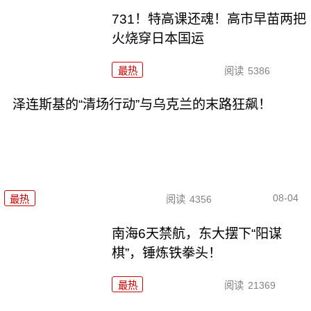
731！特高课还魂！高市早苗两把
火烧穿日本国运
最热
阅读
5386
泽连斯基的“清场行动”与乌克兰的末路狂飙！
08-04
最热
阅读
4356
南海6天禁航，东大摆下“阳谋
棋”，锤炼铁拳头！
最热
阅读
21369