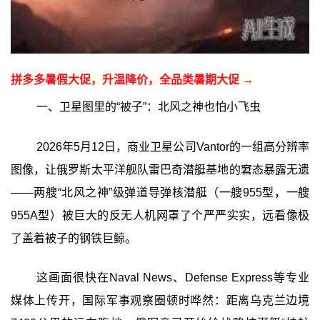
拼多多暑假大促，升温降价，全品类暑期大促 →
一、卫星图里的“被子”：北风之神也怕小飞虫
2026年5月12日，商业卫星公司Vantor的一组高分辨率
图像，让俄罗斯太平洋舰队雷巴奇潜艇基地的窘态暴露无遗
——两艘“北风之神”级弹道导弹核潜艇（一艘955型，一艘
955A型）被巨大的反无人机网罩了个严严实实，远看像极
了盖着被子的钢铁巨鲸。
这画面很快在Naval News、Defense Express等专业
媒体上传开，国际军事观察圈顿时哗然：距离乌克兰边境