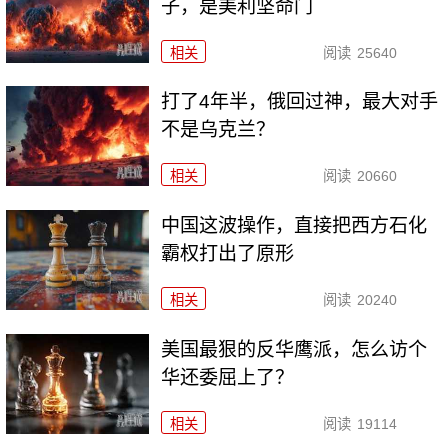
子，是美利坚命门
相关
阅读
25640
打了4年半，俄回过神，最大对手
不是乌克兰？
相关
阅读
20660
中国这波操作，直接把西方石化
霸权打出了原形
相关
阅读
20240
美国最狠的反华鹰派，怎么访个
华还委屈上了？
相关
阅读
19114