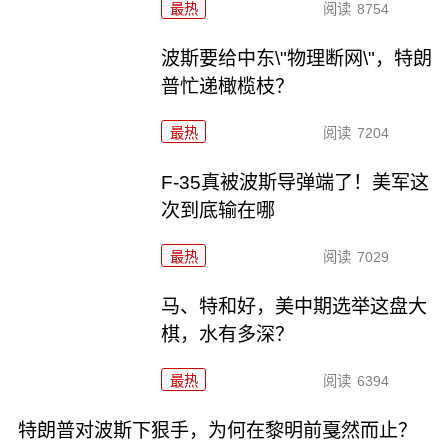
最热
阅读
8754
波斯要给中东\"物理断网\"，特朗
普忙递橄榄枝？
最热
阅读
7204
F-35真被波斯导弹端了！美军这
次到底输在哪
最热
阅读
7029
马、特和好，美中期选举这盘大
棋，水有多深？
最热
阅读
6394
特朗普对波斯下狠手，为何在黎明前戛然而止？