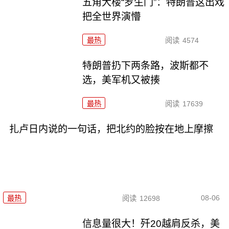
五角大楼“罗生门”：特朗普这出戏
把全世界演懵
最热
阅读
4574
特朗普扔下两条路，波斯都不
选，美军机又被揍
最热
阅读
17639
扎卢日内说的一句话，把北约的脸按在地上摩擦
08-06
最热
阅读
12698
信息量很大！歼20越肩反杀，美