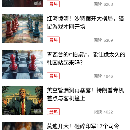
最热
阅读
6268
红海惊涛！沙特摆开大棋局，猫
鼠游戏才刚开场
最热
阅读
5309
青瓦台的\"拍桌\"，能让跪太久的
韩国站起来吗？
最热
阅读
4946
美空管漏洞再暴露！特朗普专机
差点与客机撞上
最热
阅读
4022
莫迪开大！砸碎印军17个司令