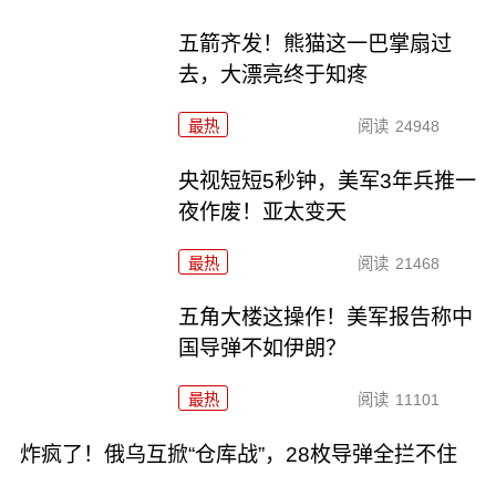
五箭齐发！熊猫这一巴掌扇过
去，大漂亮终于知疼
最热
阅读
24948
央视短短5秒钟，美军3年兵推一
夜作废！亚太变天
最热
阅读
21468
五角大楼这操作！美军报告称中
国导弹不如伊朗？
最热
阅读
11101
炸疯了！俄乌互掀“仓库战”，28枚导弹全拦不住