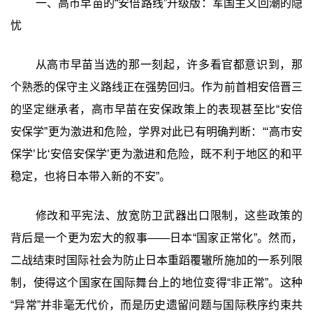
一、高市早苗的“安倍路线”升级版：军国主义回潮的隐
忧
从高市早苗当选的那一刻起，许多看官都意识到，那
个熟悉的保守主义路线正在强势回归。作为前首相安倍晋三
的坚定继承者，高市早苗在安保政策上的表现甚至比“安倍
安保学”更为激进和危险，学界对此已有明确判断：“‘高市安
保学’比‘安倍安保学’更为激进和危险，既不利于地区的和平
稳定，也将日本带入新的不安”。
修改和平宪法、放宽防卫武器出口限制，这些政策的
背后是一个更为宏大的叙事——日本“国家正常化”。然而，
二战结束时国际社会为防止日本重蹈覆辙所施加的一系列限
制，使得这个国家在国际舞台上的地位变得“非正常”。这种
“异常”并非毫无代价，而是历史遗留问题与国际秩序约束共