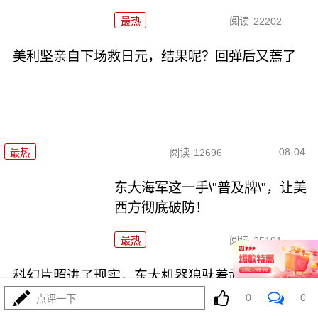
最热
阅读
22202
美利坚亲自下场救日元，结果呢？回弹后又蔫了
08-04
最热
阅读
12696
东大海军这一手\"普及牌\"，让美
西方彻底破防！
最热
阅读
25191
科幻片照进了现实，东大机器狼驮着武器冲锋！
0
0
点评一下