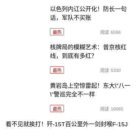
以色列内讧公开化！防长一句
话，军队不买账
最热
阅读
6596
核牌局的模糊艺术：普京核红
线，到底有多红？
最热
阅读
5330
黄岩岛上空惊雷起！东大\"八一
\"警巡完全不一样
最热
阅读
16065
看不见就挨打！歼-15T百公里外一剑封喉F-15J