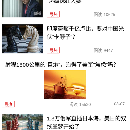
“超级抹红大赛”
最热
阅读
10625
印度豪赌千亿卢比，要对中国光
伏“卡脖子”？
最热
阅读
9447
射程1800公里的“巨炮”，治得了美军“焦虑”吗？
08-07
最热
阅读
15530
1.3万俄军直插日本海，美日的双
线噩梦开始了