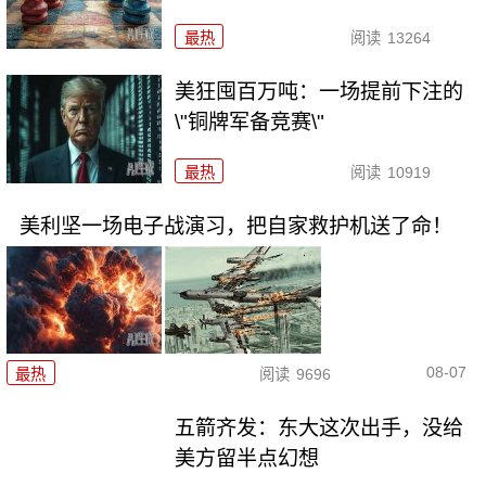
最热
阅读
13264
美狂囤百万吨：一场提前下注的
\"铜牌军备竞赛\"
最热
阅读
10919
美利坚一场电子战演习，把自家救护机送了命！
08-07
最热
阅读
9696
五箭齐发：东大这次出手，没给
美方留半点幻想