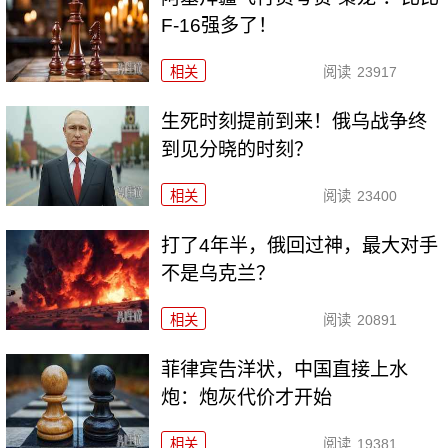
F-16强多了！
相关
阅读
23917
生死时刻提前到来！俄乌战争终
到见分晓的时刻？
相关
阅读
23400
打了4年半，俄回过神，最大对手
不是乌克兰？
相关
阅读
20891
菲律宾告洋状，中国直接上水
炮：炮灰代价才开始
相关
阅读
19381