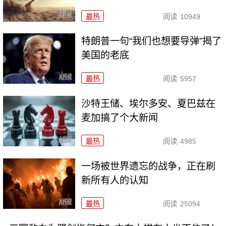
最热
阅读
10949
特朗普一句“我们也想要导弹”揭了
美国的老底
最热
阅读
5957
沙特王储、埃尔多安、夏巴兹在
麦加搞了个大新闻
最热
阅读
4985
一场被世界遗忘的战争，正在刷
新所有人的认知
最热
阅读
25094