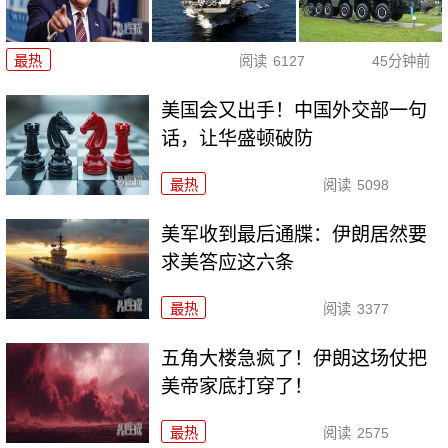
最热
阅读
6127
45分钟前
美国会又出手！中国外交部一句
话，让华盛顿破防
最热
阅读
5098
美军收到最后通牒：伊朗居然要
求美答应这六条
最热
阅读
3377
五角大楼急疯了！伊朗这场仗把
美帝家底打穿了！
最热
阅读
2575