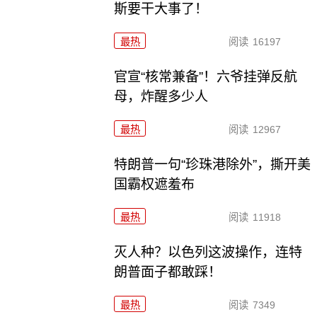
斯要干大事了！
最热
阅读
16197
官宣“核常兼备”！六爷挂弹反航
母，炸醒多少人
最热
阅读
12967
特朗普一句“珍珠港除外”，撕开美
国霸权遮羞布
最热
阅读
11918
灭人种？以色列这波操作，连特
朗普面子都敢踩！
最热
阅读
7349