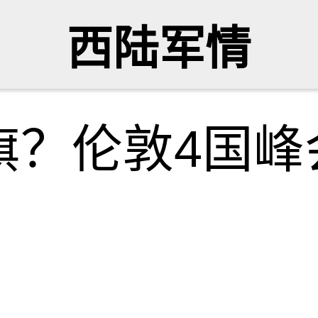
西陆军情
旗？伦敦4国峰