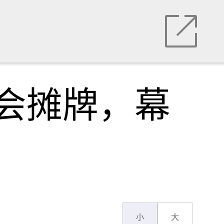
会摊牌，幕
小
大