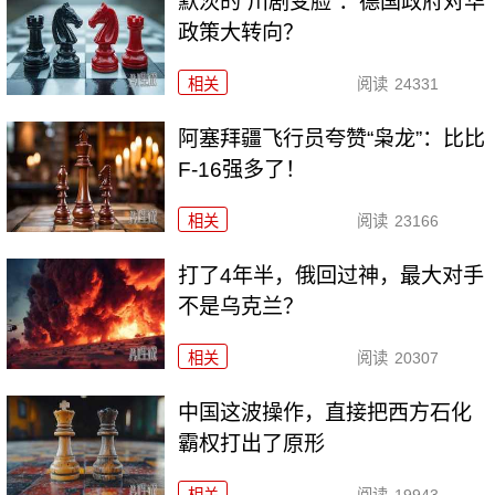
默茨的“川剧变脸”：德国政府对华
政策大转向？
相关
阅读
24331
阿塞拜疆飞行员夸赞“枭龙”：比比
F-16强多了！
相关
阅读
23166
打了4年半，俄回过神，最大对手
不是乌克兰？
相关
阅读
20307
中国这波操作，直接把西方石化
霸权打出了原形