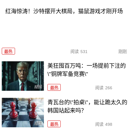
红海惊涛！沙特摆开大棋局，猫鼠游戏才刚开场
最热
阅读
531
刚刚
美狂囤百万吨：一场提前下注的
\"铜牌军备竞赛\"
最热
阅读
266
青瓦台的\"拍桌\"，能让跪太久的
韩国站起来吗？
最热
阅读
498