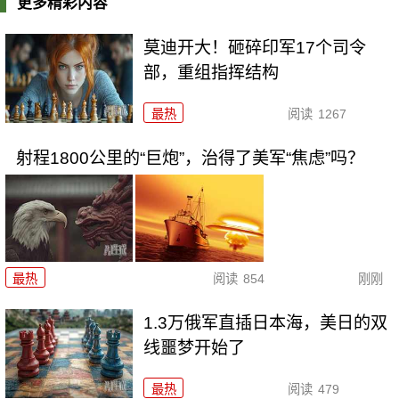
更多精彩内容
莫迪开大！砸碎印军17个司令
部，重组指挥结构
最热
阅读
1267
射程1800公里的“巨炮”，治得了美军“焦虑”吗？
最热
阅读
854
刚刚
1.3万俄军直插日本海，美日的双
线噩梦开始了
最热
阅读
479