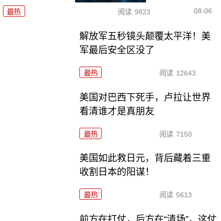
08-06
最热
阅读
9823
解放军五秒镜头颠覆太平洋！美
军最后安全区没了
最热
阅读
12643
美国对巴西下死手，卢拉让世界
看清谁才是真朋友
最热
阅读
7150
美国如此救日元，背后藏着三重
收割日本的阳谋！
最热
阅读
5613
前方在打仗，后方在“清场”，这仗