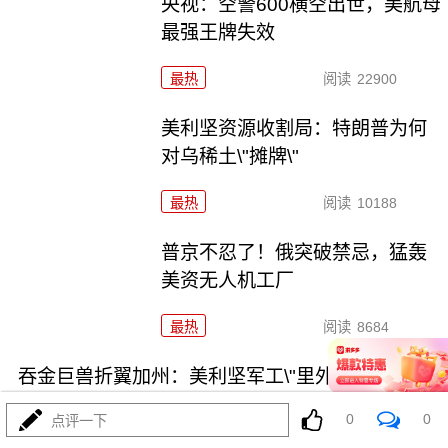
央视：空警600横空出世，美航母
最强王牌失效
最热
阅读
22900
美利坚资源收割局：特朗普为何
对乌稀土\"摊牌\"
最热
阅读
10188
普京不忍了！俄突破禁忌，猛轰
美资无人机工厂
最热
阅读
8684
吞金巨兽折翼加州：美利坚军工\"里外掏空\"困局
0
0
点评一下