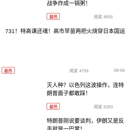
战争炸成一锅粥！
最热
阅读
8655
731！特高课还魂！高市早苗两把火烧穿日本国运
08-04
最热
阅读
4759
灭人种？以色列这波操作，连特
朗普面子都敢踩！
最热
阅读
6283
特朗普刚说要谈判，伊朗又是反
手就是一巴掌！