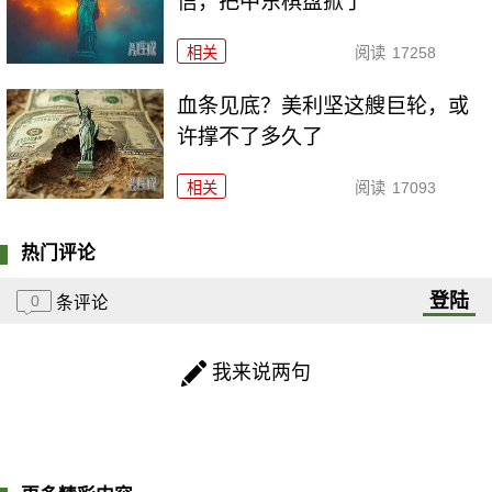
信，把中东棋盘掀了
相关
阅读
17258
血条见底？美利坚这艘巨轮，或
许撑不了多久了
相关
阅读
17093
热门评论
登陆
0
条评论
我来说两句