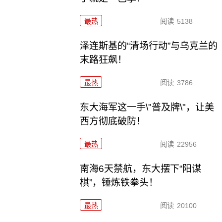
最热
阅读
5138
泽连斯基的“清场行动”与乌克兰的
末路狂飙！
最热
阅读
3786
东大海军这一手\"普及牌\"，让美
西方彻底破防！
最热
阅读
22956
南海6天禁航，东大摆下“阳谋
棋”，锤炼铁拳头！
最热
阅读
20100