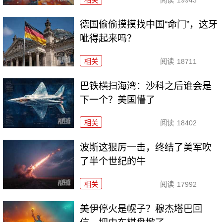
相关
阅读
19943
德国偷偷摸摸找中国“命门”，这牙
呲得起来吗？
相关
阅读
18711
巴铁横扫海湾：沙科之后谁会是
下一个？美国懵了
相关
阅读
18402
波斯这狠厉一击，终结了美军吹
了半个世纪的牛
相关
阅读
17992
美伊停火是幌子？穆杰塔巴回