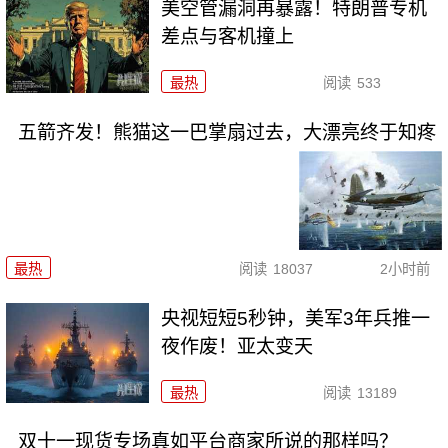
美空管漏洞再暴露！特朗普专机
差点与客机撞上
最热
阅读
533
五箭齐发！熊猫这一巴掌扇过去，大漂亮终于知疼
最热
阅读
18037
2小时前
央视短短5秒钟，美军3年兵推一
夜作废！亚太变天
最热
阅读
13189
双十一现货专场真如平台商家所说的那样吗？