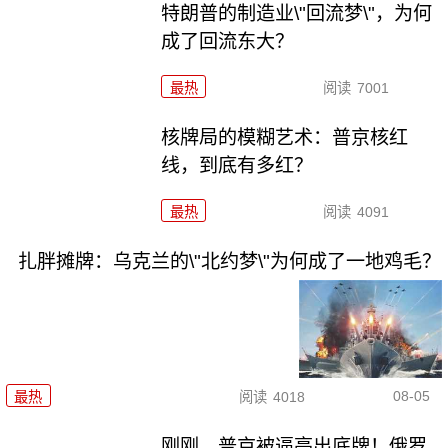
特朗普的制造业\"回流梦\"，为何
成了回流东大？
最热
阅读
7001
核牌局的模糊艺术：普京核红
线，到底有多红？
最热
阅读
4091
扎胖摊牌：乌克兰的\"北约梦\"为何成了一地鸡毛？
08-05
最热
阅读
4018
刚刚，普京被逼亮出底牌！俄罗