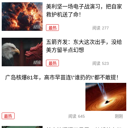
美利坚一场电子战演习，把自家
救护机送了命！
最热
阅读
277
五箭齐发：东大这次出手，没给
美方留半点幻想
最热
阅读
523
广岛核爆81年，高市早苗连\"谁扔的\"都不敢提！
最热
阅读
645
刚刚