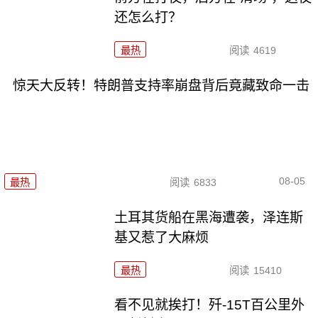
还怎么打？
最热
阅读
4619
惊天大反转！特朗普支持率崩盘背后竟藏致命一击
08-05
最热
阅读
6833
土耳其货船在黑海遭袭，泽连斯
基又惹了大麻烦
最热
阅读
15410
看不见就挨打！歼-15T百公里外