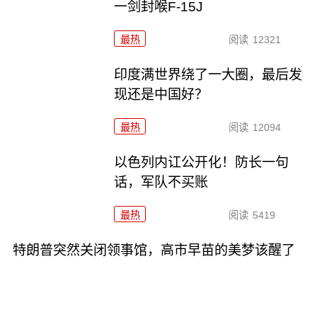
一剑封喉F-15J
最热
阅读
12321
印度满世界绕了一大圈，最后发
现还是中国好？
最热
阅读
12094
以色列内讧公开化！防长一句
话，军队不买账
最热
阅读
5419
特朗普突然关闭领事馆，高市早苗的美梦该醒了