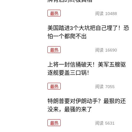
最热
阅读
10488
美国踏进3个大坑把自己埋了！恐
怕一个都爬不出
最热
阅读
16690
上将一封信捅破天！美军五艘驱
逐舰要盖三口锅！
最热
阅读
7055
特朗普要对伊朗动手？最狠的还
没来，最骚的来了
最热
阅读
5631