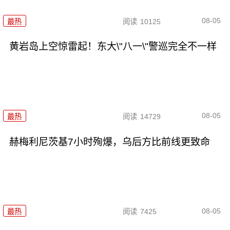
08-05
最热
阅读
10125
黄岩岛上空惊雷起！东大\"八一\"警巡完全不一样
08-05
最热
阅读
14729
赫梅利尼茨基7小时殉爆，乌后方比前线更致命
08-05
最热
阅读
7425