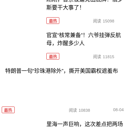
斯要干大事了！
最热
阅读
15098
官宣“核常兼备”！六爷挂弹反航
母，炸醒多少人
最热
阅读
11815
特朗普一句“珍珠港除外”，撕开美国霸权遮羞布
08-04
最热
阅读
10838
里海一声巨响，这次差点把两场