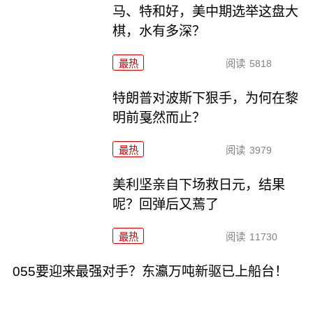
马、特和好，美中期选举这盘大
棋，水有多深？
最热
阅读
5818
特朗普对波斯下狠手，为何在黎
明前戛然而止？
最热
阅读
3979
美利坚亲自下场救日元，结果
呢？回弹后又蔫了
最热
阅读
11730
055要迎来最强对手？东瀛万吨新驱已上船台！