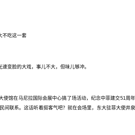
大不吃这一套
光速变脸的大戏，事儿不大，但味儿够冲。
宾大使馆在马尼拉国际会展中心搞了场活动，纪念中菲建交51周
民间联系。这话听着挺客气吧？就在会场里，东大驻菲大使井