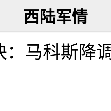
西陆军情
快：马科斯降