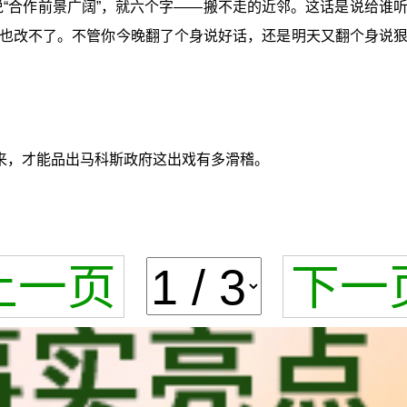
说“合作前景广阔”，就六个字——搬不走的近邻。这话是说给
也改不了。不管你今晚翻了个身说好话，还是明天又翻个身说
来，才能品出马科斯政府这出戏有多滑稽。
上一页
下一