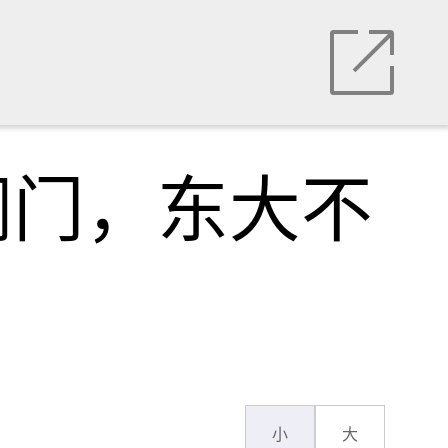
调门，东大不
小
大