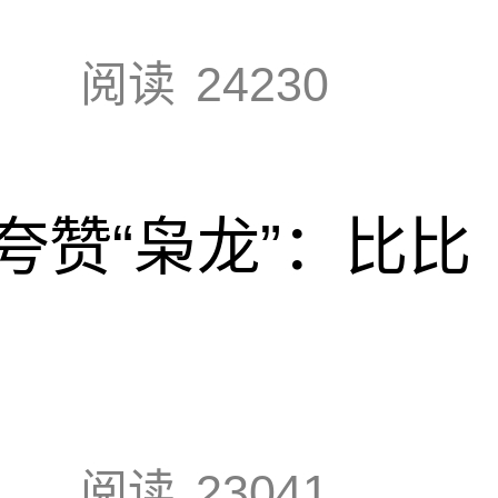
阅读
24230
夸赞“枭龙”：比比
阅读
23041