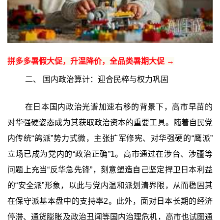
拼多多暑假大促，升温降价，全品类暑期大促 →
二、 国内政治算计：迎合民粹与权力巩固
在日本国内政治光谱加速右移的背景下，高市早苗的
对华强硬姿态成为其获取政治资本的重要工具。随着自民党
内传统“鸽派”势力式微，主张扩军修宪、对华强硬的“鹰派”
立场已成为党内的“政治正确”1。高市通过在涉台、涉疆等
问题上充当“反华急先锋”，刻意塑造自己坚定捍卫日本利益
的“安全派”形象，以此与党内温和派划清界限，从而稳固其
在保守派基本盘中的支持率2。此外，面对日本长期的经济
停滞、通货膨胀及政治丑闻等国内治理危机，高市也试图通