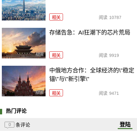
相关
阅读
10787
存储告急：AI狂潮下的芯片荒局
相关
阅读
9919
中俄地方合作：全球经济的\"稳定
锚\"与\"新引擎\"
相关
阅读
9471
热门评论
登陆
0
条评论