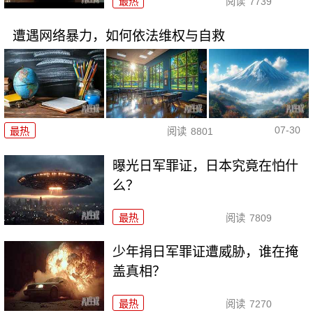
最热
阅读
7739
遭遇网络暴力，如何依法维权与自救
07-30
最热
阅读
8801
曝光日军罪证，日本究竟在怕什
么？
最热
阅读
7809
少年捐日军罪证遭威胁，谁在掩
盖真相？
最热
阅读
7270