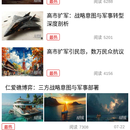
最热
阅读
6288
高市扩军：战略意图与军事转型
深度剖析
最热
阅读
5201
高市扩军引民怨，数万民众抗议
最热
阅读
4156
仁爱礁博弈：三方战略意图与军事部署
07-22
最热
阅读
7308