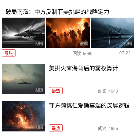
破局南海：中方反制菲美挑衅的战略定力
07-22
最热
阅读
5095
美拱火南海背后的霸权算计
最热
阅读
4640
菲方频挑仁爱礁事端的深层逻辑
最热
阅读
4655