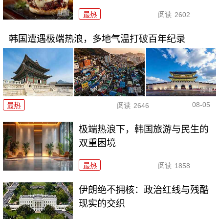
最热
阅读
2602
韩国遭遇极端热浪，多地气温打破百年纪录
08-05
最热
阅读
2646
极端热浪下，韩国旅游与民生的
双重困境
最热
阅读
1858
伊朗绝不拥核：政治红线与残酷
现实的交织