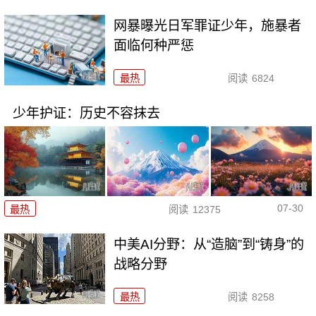
网暴曝光日军罪证少年，施暴者
面临何种严惩
最热
阅读
6824
少年护证：历史不容抹去
07-30
最热
阅读
12375
中美AI分野：从“造脑”到“铸身”的
战略分野
最热
阅读
8258