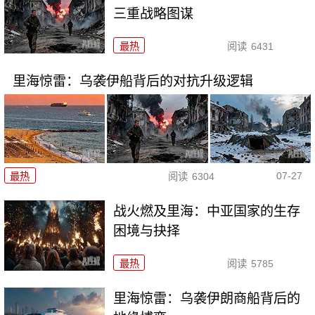
三重战略图谋
最热
阅读
6431
里海惊雷：乌袭伊船背后的对抗升级逻辑
07-27
最热
阅读
6304
战火燃及里海：中亚国家的生存
困境与抉择
最热
阅读
5785
里海惊雷：乌袭伊朗商船背后的