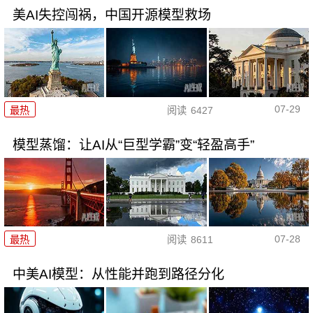
美AI失控闯祸，中国开源模型救场
07-29
最热
阅读
6427
模型蒸馏：让AI从“巨型学霸”变“轻盈高手”
07-28
最热
阅读
8611
中美AI模型：从性能并跑到路径分化