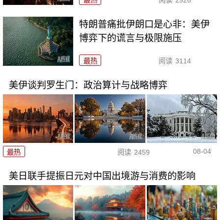
最热
阅读
2926
特朗普痛批伊朗口是心非：美伊
博弈下的谎言与极限施压
最热
阅读
3114
美伊谈判罗生门：政治算计与战略博弈
08-04
最热
阅读
2459
美日联手提振日元对中国出境游与消费的影响