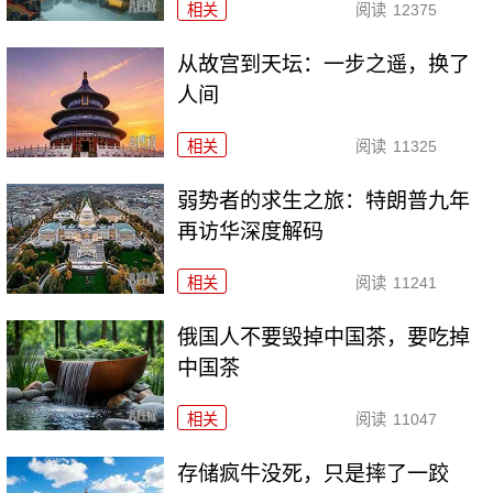
相关
阅读
12375
从故宫到天坛：一步之遥，换了
人间
相关
阅读
11325
弱势者的求生之旅：特朗普九年
再访华深度解码
相关
阅读
11241
俄国人不要毁掉中国茶，要吃掉
中国茶
相关
阅读
11047
存储疯牛没死，只是摔了一跤