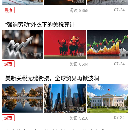
07-24
最热
阅读
9358
“强迫劳动”外衣下的关税算计
07-24
最热
阅读
6594
美新关税无缝衔接，全球贸易再掀波澜
07-24
最热
阅读
5210