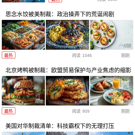
思念水饺被美制裁：政治操弄下的荒诞闹剧
最热
阅读
1046
刚刚
北京烤鸭被制裁：欧盟贸易保护与产业焦虑的缩影
最热
阅读
909
刚刚
美国对华制裁清单：科技霸权下的无理打压