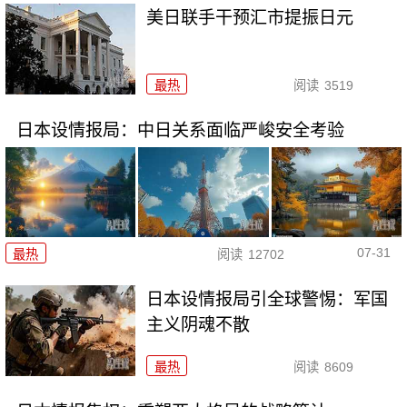
美日联手干预汇市提振日元
最热
阅读
3519
日本设情报局：中日关系面临严峻安全考验
07-31
最热
阅读
12702
日本设情报局引全球警惕：军国
主义阴魂不散
最热
阅读
8609