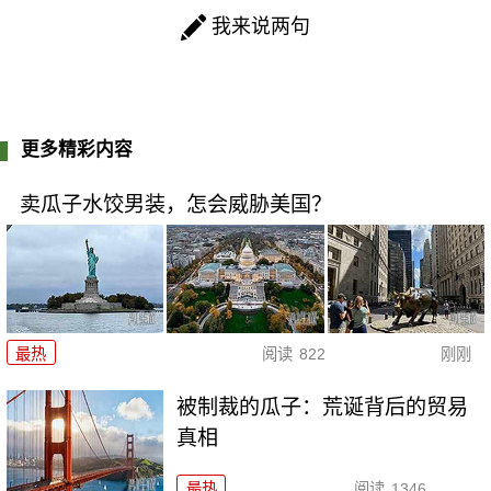
我来说两句
更多精彩内容
卖瓜子水饺男装，怎会威胁美国？
最热
阅读
822
刚刚
被制裁的瓜子：荒诞背后的贸易
真相
最热
阅读
1346