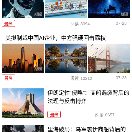
07-28
最热
阅读
8094
美拟制裁中国AI企业，中方强硬回击霸权
07-28
最热
阅读
10212
伊朗定性“侵略”：商船遇袭背后的
法理与反击博弈
最热
阅读
6657
里海破局：乌军袭伊商船背后的