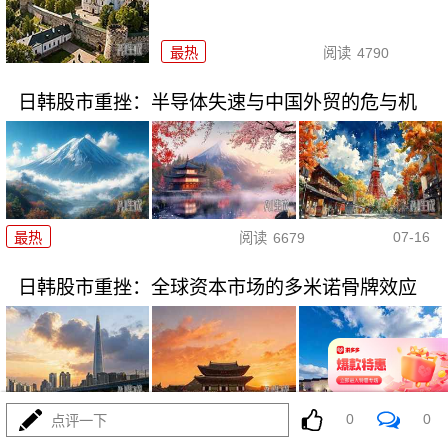
最热
阅读
4790
日韩股市重挫：半导体失速与中国外贸的危与机
07-16
最热
阅读
6679
日韩股市重挫：全球资本市场的多米诺骨牌效应
0
0
点评一下
07-16
最热
阅读
5562