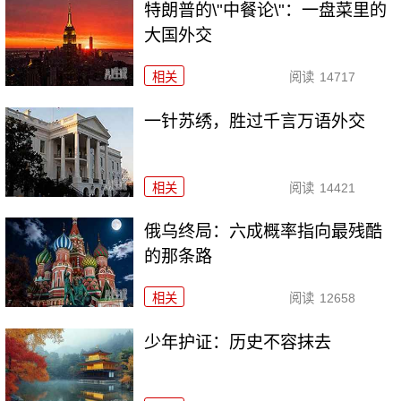
特朗普的\"中餐论\"：一盘菜里的
大国外交
相关
阅读
14717
一针苏绣，胜过千言万语外交
相关
阅读
14421
俄乌终局：六成概率指向最残酷
的那条路
相关
阅读
12658
少年护证：历史不容抹去