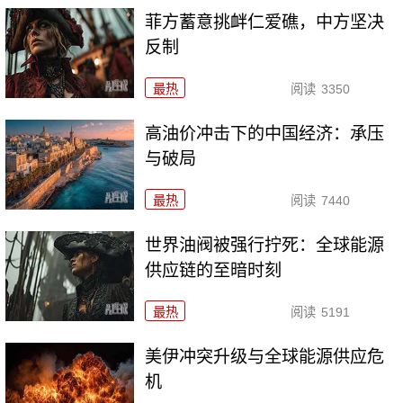
菲方蓄意挑衅仁爱礁，中方坚决
反制
最热
阅读
3350
高油价冲击下的中国经济：承压
与破局
最热
阅读
7440
世界油阀被强行拧死：全球能源
供应链的至暗时刻
最热
阅读
5191
美伊冲突升级与全球能源供应危
机