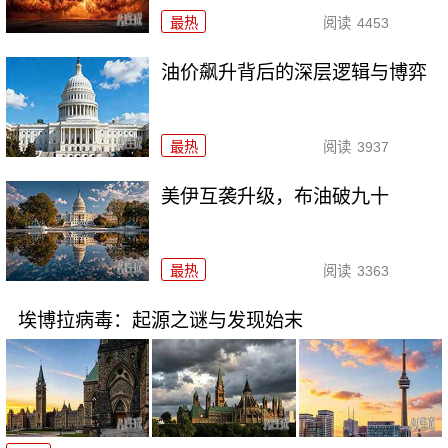
最热
阅读
4453
油价飙升背后的深层逻辑与博弈
最热
阅读
3937
美伊互袭升级，布油破九十
最热
阅读
3363
埃博拉病毒：起源之谜与发现始末