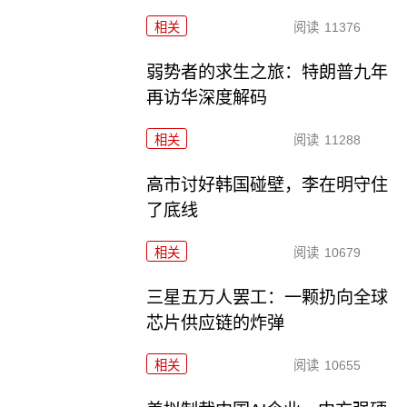
相关
阅读
11376
弱势者的求生之旅：特朗普九年
再访华深度解码
相关
阅读
11288
高市讨好韩国碰壁，李在明守住
了底线
相关
阅读
10679
三星五万人罢工：一颗扔向全球
芯片供应链的炸弹
相关
阅读
10655