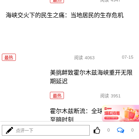
最热
阅读
4947
海峡交火下的民生之痛：当地居民的生存危机
07-15
最热
阅读
4063
美挑衅致霍尔木兹海峡重开无限
期延迟
最热
阅读
3951
霍尔木兹断流：全球能源命脉的
至暗时刻
0
0
点评一下
最热
阅读
4323