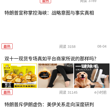
最热
阅读
3789
特朗普宣称掌控海峡：战略意图与事实真相
08-04
最热
阅读
3158
双十一现货专场真如平台商家所说的那样吗？
最热
阅读
31145
4小时前
特朗普斥伊朗虚伪：美伊关系走向深度研判