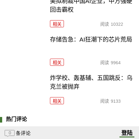
美拟制裁中国AI企业，中方强硬
回击霸权
相关
阅读
10322
存储告急：AI狂潮下的芯片荒局
相关
阅读
9964
炸学校、轰基辅、五国跳反：乌
克兰被抛弃
相关
阅读
9133
热门评论
登陆
0
条评论