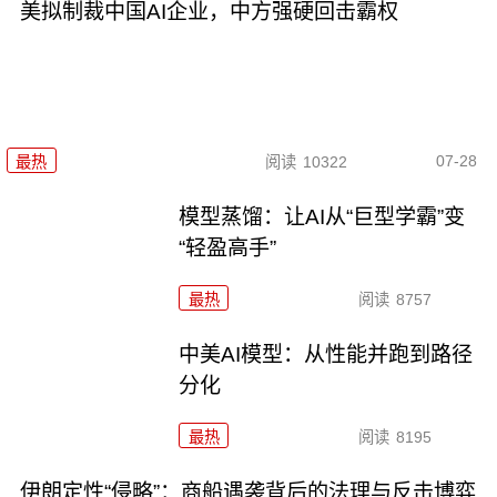
美拟制裁中国AI企业，中方强硬回击霸权
07-28
最热
阅读
10322
模型蒸馏：让AI从“巨型学霸”变
“轻盈高手”
最热
阅读
8757
中美AI模型：从性能并跑到路径
分化
最热
阅读
8195
伊朗定性“侵略”：商船遇袭背后的法理与反击博弈