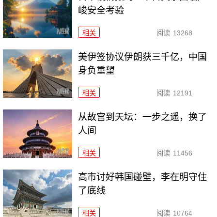
峻安全考验
相关
阅读
13268
美伊签协议伊朗获三千亿，中国
身负重望
相关
阅读
12191
从故宫到天坛：一步之遥，换了
人间
相关
阅读
11456
高市讨好韩国碰壁，李在明守住
了底线
相关
阅读
10764