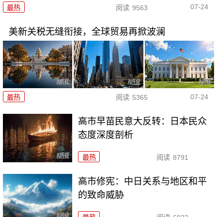
07-24
最热
阅读
9563
美新关税无缝衔接，全球贸易再掀波澜
07-24
最热
阅读
5365
高市早苗民意大反转：日本民众
态度深度剖析
最热
阅读
8791
高市修宪：中日关系与地区和平
的致命威胁