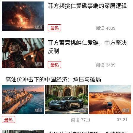
菲方频挑仁爱礁事端的深层逻辑
最热
阅读
4839
菲方蓄意挑衅仁爱礁，中方坚决
反制
最热
阅读
3489
高油价冲击下的中国经济：承压与破局
07-21
最热
阅读
7711