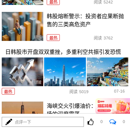
最热
阅读
5242
韩股熔断警示：投资者应果断抛
售的三类高危资产
最热
阅读
3762
日韩股市开盘双双重挫，多重利空共振引发恐慌
07-16
最热
阅读
5019
海峡交火引爆油价：全球能源市
场的深度震荡
0
0
点评一下
最热
阅读
5042