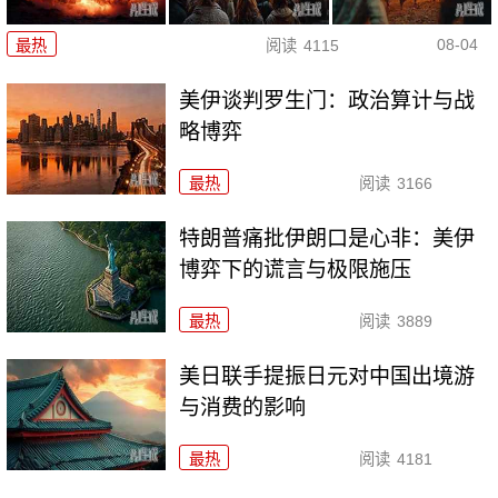
08-04
最热
阅读
4115
美伊谈判罗生门：政治算计与战
略博弈
最热
阅读
3166
特朗普痛批伊朗口是心非：美伊
博弈下的谎言与极限施压
最热
阅读
3889
美日联手提振日元对中国出境游
与消费的影响
最热
阅读
4181