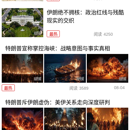
伊朗绝不拥核：政治红线与残酷
现实的交织
最热
阅读
4250
特朗普宣称掌控海峡：战略意图与事实真相
08-04
最热
阅读
3589
特朗普斥伊朗虚伪：美伊关系走向深度研判