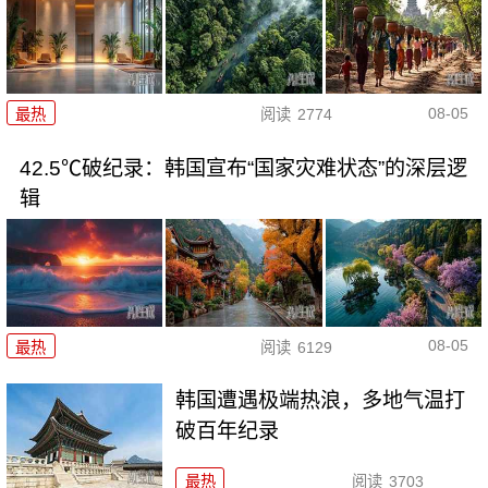
08-05
最热
阅读
2774
42.5℃破纪录：韩国宣布“国家灾难状态”的深层逻
辑
08-05
最热
阅读
6129
韩国遭遇极端热浪，多地气温打
破百年纪录
最热
阅读
3703