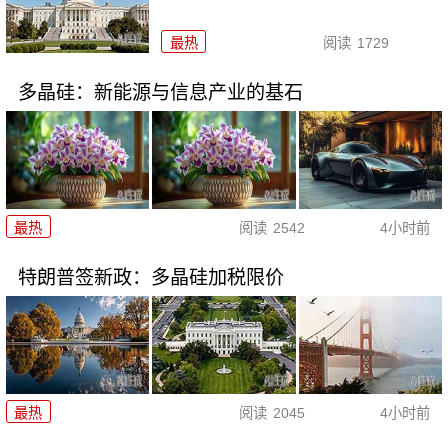
最热
阅读
1729
多晶硅：新能源与信息产业的基石
最热
阅读
2542
4小时前
特朗普签新政：多晶硅加税限价
最热
阅读
2045
4小时前