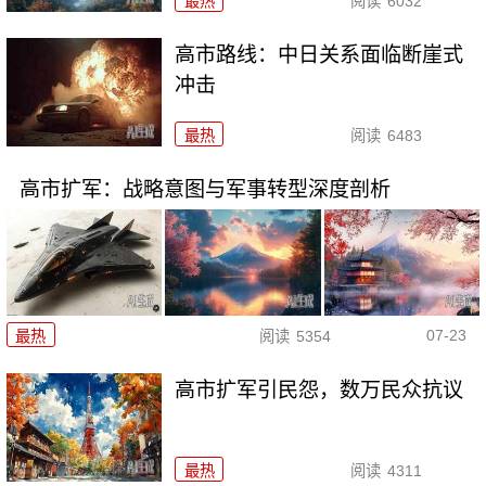
最热
阅读
6032
高市路线：中日关系面临断崖式
冲击
最热
阅读
6483
高市扩军：战略意图与军事转型深度剖析
07-23
最热
阅读
5354
高市扩军引民怨，数万民众抗议
最热
阅读
4311