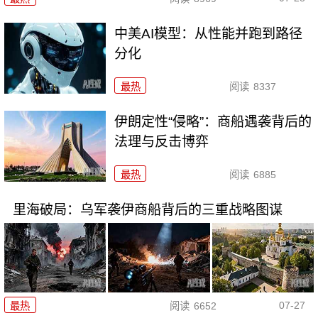
中美AI模型：从性能并跑到路径
分化
最热
阅读
8337
伊朗定性“侵略”：商船遇袭背后的
法理与反击博弈
最热
阅读
6885
里海破局：乌军袭伊商船背后的三重战略图谋
07-27
最热
阅读
6652