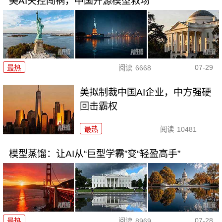
美AI失控闯祸，中国开源模型救场
07-29
最热
阅读
6668
美拟制裁中国AI企业，中方强硬
回击霸权
最热
阅读
10481
模型蒸馏：让AI从“巨型学霸”变“轻盈高手”
07-28
最热
阅读
8969