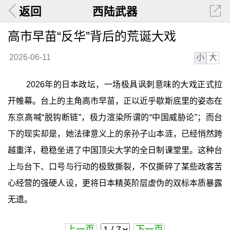
返回
西陆武器
高市早苗“反华”背后的荒诞大戏
小
大
2026-06-11
2026年的日本政坛，一场极具讽刺意味的大戏正式拉
开帷幕。台上的主角高市早苗，正以近乎歇斯底里的姿态在
东京高喊“脱钩断链”，极力渲染所谓的“中国威胁论”；而台
下的现实却是，她法律意义上的亲孙子山本涟，已经悄然跨
越重洋，稳稳坐进了中国顶尖大学的全日制课堂里。这种台
上与台下、口号与行动的极致撕裂，不仅撕碎了某些政客苦
心经营的强硬人设，更将日本精英阶层虚伪的双标本质暴露
无遗。
上一页
下一页