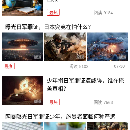
最热
阅读
9184
曝光日军罪证，日本究竟在怕什么？
07-30
最热
阅读
8102
少年捐日军罪证遭威胁，谁在掩
盖真相？
最热
阅读
7563
网暴曝光日军罪证少年，施暴者面临何种严惩