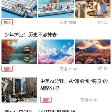
07-30
最热
阅读
7095
少年护证：历史不容抹去
07-30
最热
阅读
12747
中美AI分野：从“造脑”到“铸身”的
战略分野
最热
阅读
8538