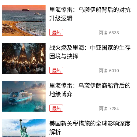
里海惊雷：乌袭伊船背后的对抗
升级逻辑
最热
阅读
6533
战火燃及里海：中亚国家的生存
困境与抉择
最热
阅读
6010
里海惊雷：乌袭伊朗商船背后的
地缘博弈
最热
阅读
7284
美国新关税措施的全球影响深度
解析