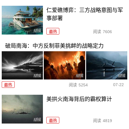
仁爱礁博弈：三方战略意图与军
事部署
最热
阅读
7606
破局南海：中方反制菲美挑衅的战略定力
07-22
最热
阅读
5254
美拱火南海背后的霸权算计
最热
阅读
4819