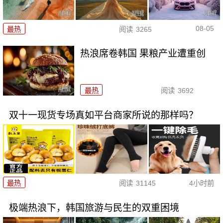
08-05
最热
阅读
3265
热浪席卷韩国 果粮产业遭重创
最热
阅读
3692
双十一现货专场真如平台商家所说的那样吗？
最热
阅读
31145
4小时前
极端热浪下，韩国旅游与民生的双重困境