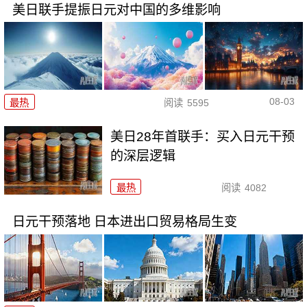
美日联手提振日元对中国的多维影响
08-03
最热
阅读
5595
美日28年首联手：买入日元干预
的深层逻辑
最热
阅读
4082
日元干预落地 日本进出口贸易格局生变