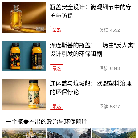
瓶盖安全设计：微观细节中的守
护与防错
最热
阅读
4552
泽连斯基的瓶盖：一场由“反人类”
设计引发的环保闹剧
最热
阅读
6843
连体盖与垃圾船：欧盟塑料治理
的环保悖论
最热
阅读
5877
一个瓶盖拧出的政治与环保隐喻