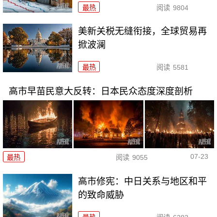
最热
阅读
9804
美新关税无缝衔接，全球贸易再
掀波澜
最热
阅读
5581
高市早苗民意大反转：日本民众态度深度剖析
07-23
最热
阅读
9055
高市修宪：中日关系与地区和平
的致命威胁