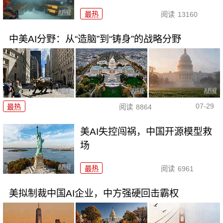
最热
阅读
13160
中美AI分野：从“造脑”到“铸身”的战略分野
07-29
最热
阅读
8864
美AI失控闯祸，中国开源模型救
场
最热
阅读
6961
美拟制裁中国AI企业，中方强硬回击霸权