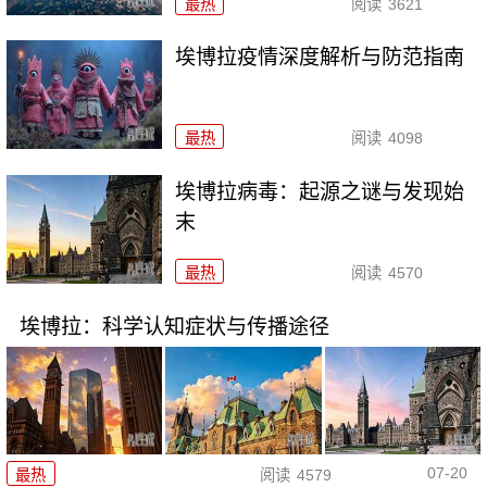
最热
阅读
3621
埃博拉疫情深度解析与防范指南
最热
阅读
4098
埃博拉病毒：起源之谜与发现始
末
最热
阅读
4570
埃博拉：科学认知症状与传播途径
07-20
最热
阅读
4579