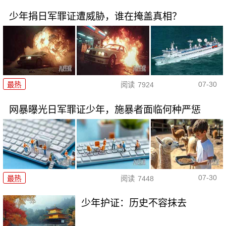
少年捐日军罪证遭威胁，谁在掩盖真相？
07-30
最热
阅读
7924
网暴曝光日军罪证少年，施暴者面临何种严惩
07-30
最热
阅读
7448
少年护证：历史不容抹去