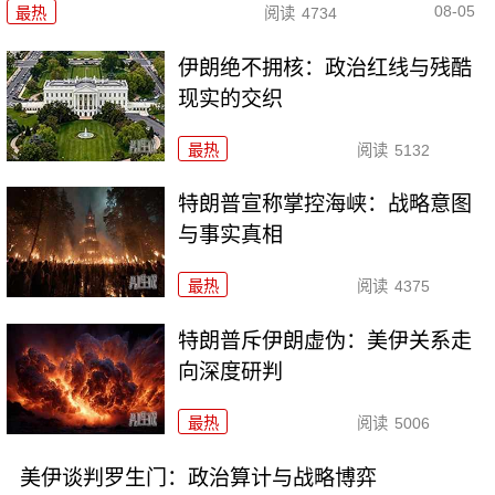
08-05
最热
阅读
4734
伊朗绝不拥核：政治红线与残酷
现实的交织
最热
阅读
5132
特朗普宣称掌控海峡：战略意图
与事实真相
最热
阅读
4375
特朗普斥伊朗虚伪：美伊关系走
向深度研判
最热
阅读
5006
美伊谈判罗生门：政治算计与战略博弈