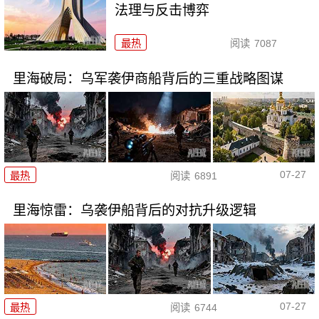
法理与反击博弈
最热
阅读
7087
里海破局：乌军袭伊商船背后的三重战略图谋
07-27
最热
阅读
6891
里海惊雷：乌袭伊船背后的对抗升级逻辑
07-27
最热
阅读
6744