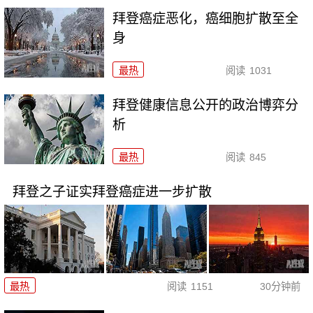
拜登癌症恶化，癌细胞扩散至全
身
最热
阅读
1031
拜登健康信息公开的政治博弈分
析
最热
阅读
845
拜登之子证实拜登癌症进一步扩散
最热
阅读
1151
30分钟前