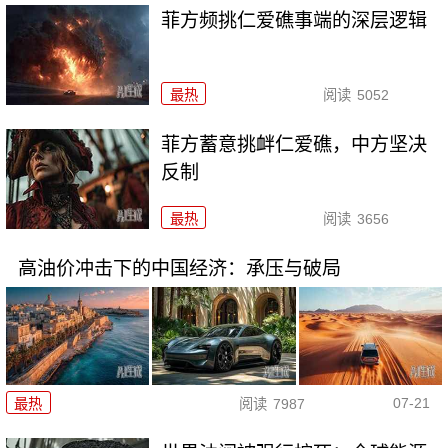
菲方频挑仁爱礁事端的深层逻辑
最热
阅读
5052
菲方蓄意挑衅仁爱礁，中方坚决
反制
最热
阅读
3656
高油价冲击下的中国经济：承压与破局
07-21
最热
阅读
7987