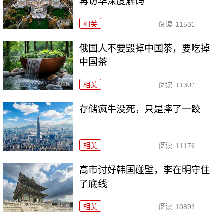
再访华深度解码
相关
阅读
11531
俄国人不要毁掉中国茶，要吃掉
中国茶
相关
阅读
11307
存储疯牛没死，只是摔了一跤
相关
阅读
11176
高市讨好韩国碰壁，李在明守住
了底线
相关
阅读
10892