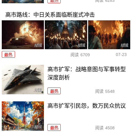
最热
阅读
6283
高市路线：中日关系面临断崖式冲击
07-23
最热
阅读
6709
高市扩军：战略意图与军事转型
深度剖析
最热
阅读
5548
高市扩军引民怨，数万民众抗议
最热
阅读
4508