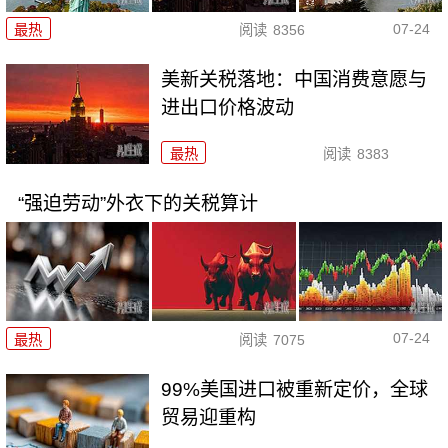
07-24
最热
阅读
8356
美新关税落地：中国消费意愿与
进出口价格波动
最热
阅读
8383
“强迫劳动”外衣下的关税算计
07-24
最热
阅读
7075
99%美国进口被重新定价，全球
贸易迎重构