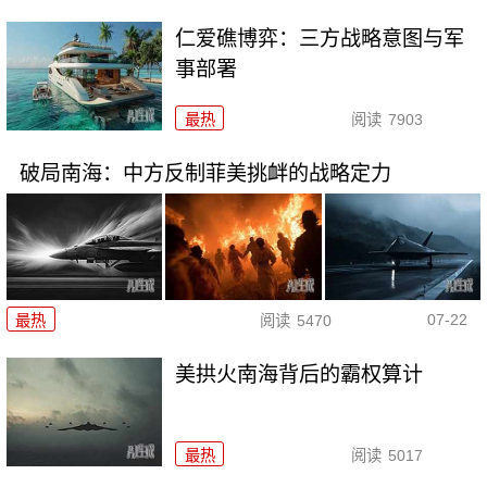
仁爱礁博弈：三方战略意图与军
事部署
最热
阅读
7903
破局南海：中方反制菲美挑衅的战略定力
07-22
最热
阅读
5470
美拱火南海背后的霸权算计
最热
阅读
5017