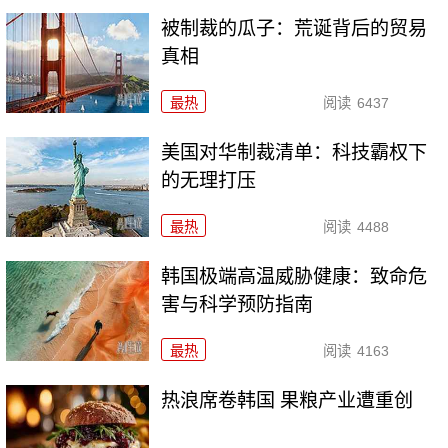
被制裁的瓜子：荒诞背后的贸易
真相
最热
阅读
6437
美国对华制裁清单：科技霸权下
的无理打压
最热
阅读
4488
韩国极端高温威胁健康：致命危
害与科学预防指南
最热
阅读
4163
热浪席卷韩国 果粮产业遭重创