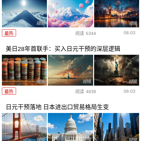
08-03
最热
阅读
6344
美日28年首联手：买入日元干预的深层逻辑
08-03
最热
阅读
4838
日元干预落地 日本进出口贸易格局生变