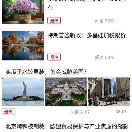
石
最热
阅读
5296
特朗普签新政：多晶硅加税限价
最热
阅读
5075
卖瓜子水饺男装，怎会威胁美国？
08-06
最热
阅读
7107
北京烤鸭被制裁：欧盟贸易保护与产业焦虑的缩影