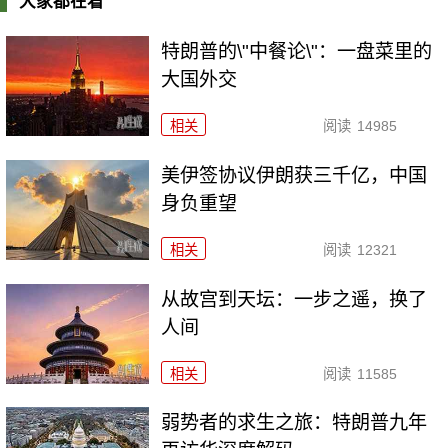
大家都在看
特朗普的\"中餐论\"：一盘菜里的
大国外交
相关
阅读
14985
美伊签协议伊朗获三千亿，中国
身负重望
相关
阅读
12321
从故宫到天坛：一步之遥，换了
人间
相关
阅读
11585
弱势者的求生之旅：特朗普九年