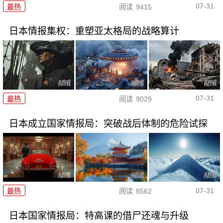
07-31
最热
阅读
9415
日本情报集权：重塑亚太格局的战略算计
07-31
最热
阅读
9029
日本成立国家情报局：突破战后体制的危险试探
07-31
最热
阅读
8562
日本国家情报局：特高课的借尸还魂与升级