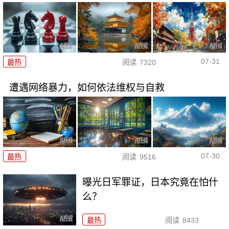
07-31
最热
阅读
7320
遭遇网络暴力，如何依法维权与自救
07-30
最热
阅读
9516
曝光日军罪证，日本究竟在怕什
么？
最热
阅读
8433