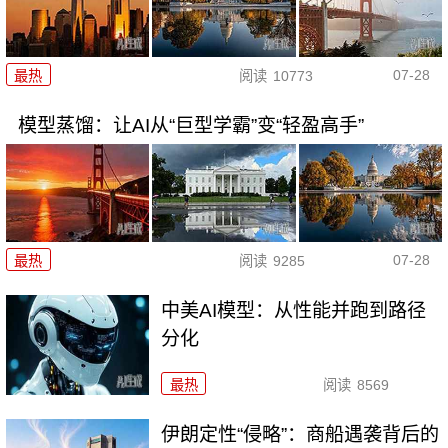
07-28
最热
阅读
10773
模型蒸馏：让AI从“巨型学霸”变“轻盈高手”
07-28
最热
阅读
9285
中美AI模型：从性能并跑到路径
分化
最热
阅读
8569
伊朗定性“侵略”：商船遇袭背后的