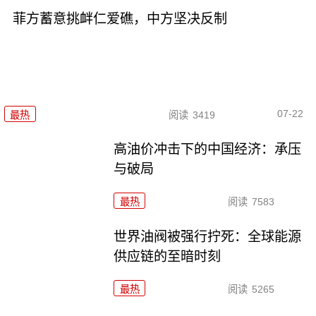
菲方蓄意挑衅仁爱礁，中方坚决反制
07-22
最热
阅读
3419
高油价冲击下的中国经济：承压
与破局
最热
阅读
7583
世界油阀被强行拧死：全球能源
供应链的至暗时刻
最热
阅读
5265