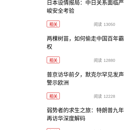
日本设情报局：中日关系面临严
峻安全考验
相关
阅读
13050
两棵树苗，如何偷走中国百年霸
权
相关
阅读
12880
普京访华前夕，默克尔罕见发声
警示欧洲
相关
阅读
12228
弱势者的求生之旅：特朗普九年
再访华深度解码