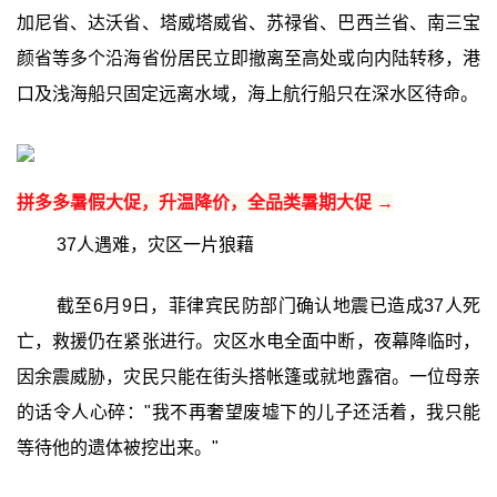
加尼省、达沃省、塔威塔威省、苏禄省、巴西兰省、南三宝
颜省等多个沿海省份居民立即撤离至高处或向内陆转移，港
口及浅海船只固定远离水域，海上航行船只在深水区待命。
拼多多暑假大促，升温降价，全品类暑期大促 →
37人遇难，灾区一片狼藉
截至6月9日，菲律宾民防部门确认地震已造成37人死
亡，救援仍在紧张进行。灾区水电全面中断，夜幕降临时，
因余震威胁，灾民只能在街头搭帐篷或就地露宿。一位母亲
的话令人心碎："我不再奢望废墟下的儿子还活着，我只能
等待他的遗体被挖出来。"