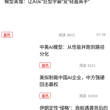
模型蒸馏：让AI从“巨型学霸”变“轻盈高手”
07-28
最热
阅读
8815
中美AI模型：从性能并跑到路径
分化
最热
阅读
8221
美拟制裁中国AI企业，中方强硬
回击霸权
最热
阅读
10359
伊朗定性“侵略”：商船遇袭背后的