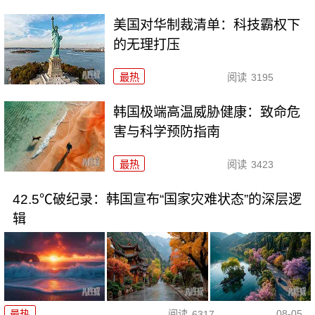
美国对华制裁清单：科技霸权下
的无理打压
最热
阅读
3195
韩国极端高温威胁健康：致命危
害与科学预防指南
最热
阅读
3423
42.5℃破纪录：韩国宣布“国家灾难状态”的深层逻
辑
08-05
最热
阅读
6317