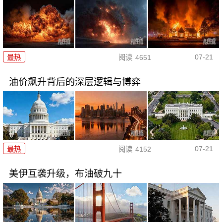
07-21
最热
阅读
4651
油价飙升背后的深层逻辑与博弈
07-21
最热
阅读
4152
美伊互袭升级，布油破九十