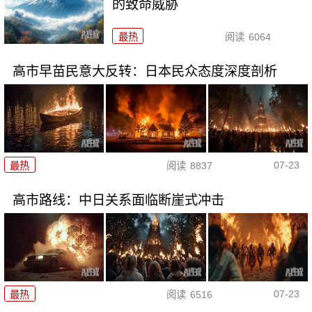
的致命威胁
最热
阅读
6064
高市早苗民意大反转：日本民众态度深度剖析
07-23
最热
阅读
8837
高市路线：中日关系面临断崖式冲击
07-23
最热
阅读
6516