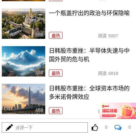
一个瓶盖拧出的政治与环保隐喻
最热
阅读
5007
日韩股市重挫：半导体失速与中
国外贸的危与机
最热
阅读
6818
日韩股市重挫：全球资本市场的
多米诺骨牌效应
最热
阅读
5732
日韩股市狂泻：深度解析与投资
0
0
点评一下
者应对策略