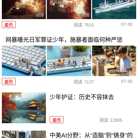
07-30
最热
阅读
7615
网暴曝光日军罪证少年，施暴者面临何种严惩
07-30
最热
阅读
7137
少年护证：历史不容抹去
最热
阅读
12805
中美AI分野：从“造脑”到“铸身”的