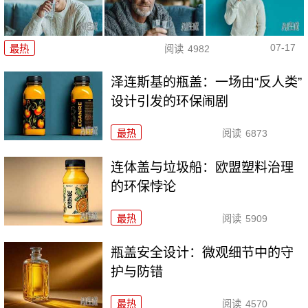
07-17
最热
阅读
4982
泽连斯基的瓶盖：一场由“反人类”
设计引发的环保闹剧
最热
阅读
6873
连体盖与垃圾船：欧盟塑料治理
的环保悖论
最热
阅读
5909
瓶盖安全设计：微观细节中的守
护与防错
最热
阅读
4570