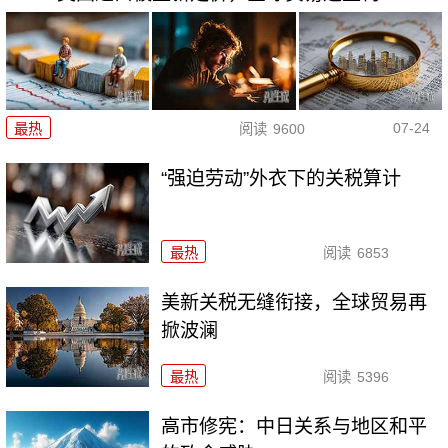
07-24
最热
阅读
9600
“强迫劳动”外衣下的关税算计
最热
阅读
6853
美新关税无缝衔接，全球贸易再
掀波澜
最热
阅读
5396
高市修宪：中日关系与地区和平