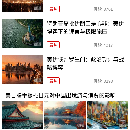
最热
阅读
3701
特朗普痛批伊朗口是心非：美伊
博弈下的谎言与极限施压
最热
阅读
4017
美伊谈判罗生门：政治算计与战
略博弈
最热
阅读
3293
美日联手提振日元对中国出境游与消费的影响