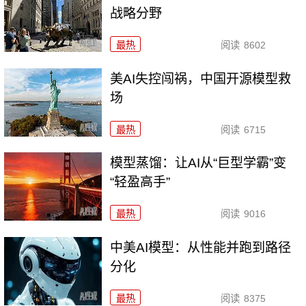
战略分野
最热
阅读
8602
美AI失控闯祸，中国开源模型救
场
最热
阅读
6715
模型蒸馏：让AI从“巨型学霸”变
“轻盈高手”
最热
阅读
9016
中美AI模型：从性能并跑到路径
分化
最热
阅读
8375