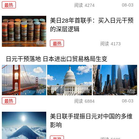
08-03
最热
阅读
4274
美日28年首联手：买入日元干预
的深层逻辑
最热
阅读
4173
日元干预落地 日本进出口贸易格局生变
08-03
最热
阅读
6884
美日联手提振日元对中国的多维
影响