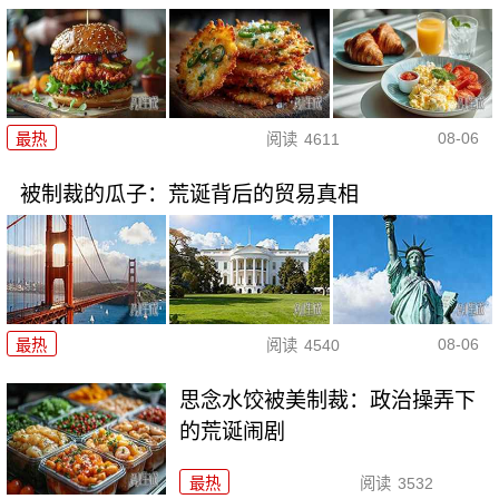
08-06
最热
阅读
4611
被制裁的瓜子：荒诞背后的贸易真相
08-06
最热
阅读
4540
思念水饺被美制裁：政治操弄下
的荒诞闹剧
最热
阅读
3532