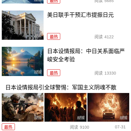
最热
阅读
5685
美日联手干预汇市提振日元
最热
阅读
4122
日本设情报局：中日关系面临严
峻安全考验
最热
阅读
13330
日本设情报局引全球警惕：军国主义阴魂不散
07-31
最热
阅读
9100