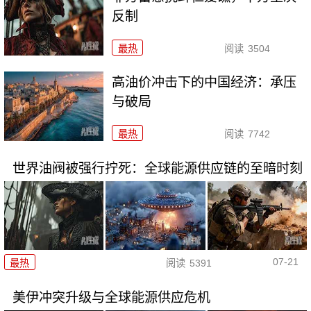
反制
最热
阅读
3504
高油价冲击下的中国经济：承压
与破局
最热
阅读
7742
世界油阀被强行拧死：全球能源供应链的至暗时刻
07-21
最热
阅读
5391
美伊冲突升级与全球能源供应危机