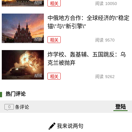
相关
阅读
10050
中俄地方合作：全球经济的\"稳定
锚\"与\"新引擎\"
相关
阅读
9570
炸学校、轰基辅、五国跳反：乌
克兰被抛弃
相关
阅读
9262
热门评论
登陆
0
条评论
我来说两句