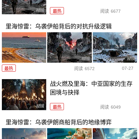
最热
阅读
6677
里海惊雷：乌袭伊船背后的对抗升级逻辑
07-27
最热
阅读
6572
战火燃及里海：中亚国家的生存
困境与抉择
最热
阅读
6049
里海惊雷：乌袭伊朗商船背后的地缘博弈