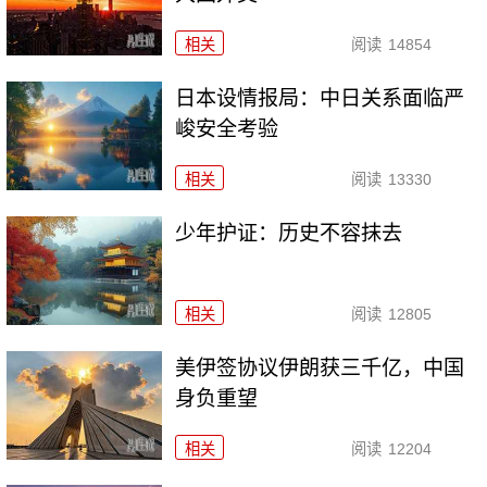
相关
阅读
14854
日本设情报局：中日关系面临严
峻安全考验
相关
阅读
13330
少年护证：历史不容抹去
相关
阅读
12805
美伊签协议伊朗获三千亿，中国
身负重望
相关
阅读
12204