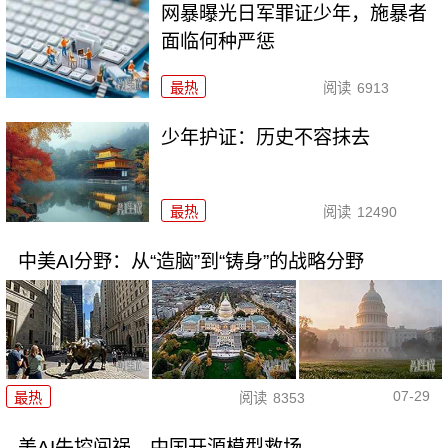
网暴曝光日军罪证少年，施暴者
面临何种严惩
最热
阅读
6913
少年护证：历史不容抹去
最热
阅读
12490
中美AI分野：从“造脑”到“铸身”的战略分野
07-29
最热
阅读
8353
美AI失控闯祸，中国开源模型救场