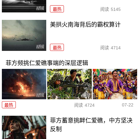
最热
阅读
5145
美拱火南海背后的霸权算计
最热
阅读
4714
菲方频挑仁爱礁事端的深层逻辑
07-22
最热
阅读
4724
菲方蓄意挑衅仁爱礁，中方坚决
反制