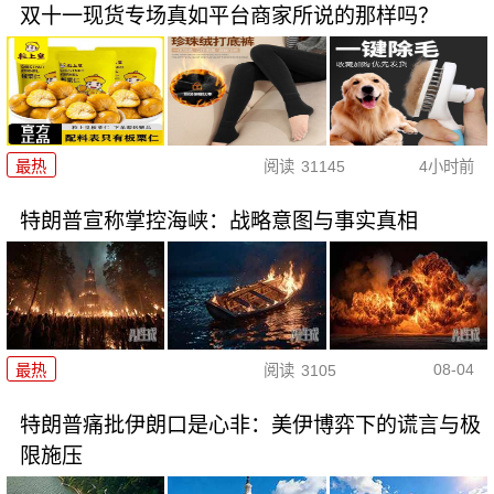
双十一现货专场真如平台商家所说的那样吗？
最热
阅读
31145
4小时前
特朗普宣称掌控海峡：战略意图与事实真相
08-04
最热
阅读
3105
特朗普痛批伊朗口是心非：美伊博弈下的谎言与极
限施压