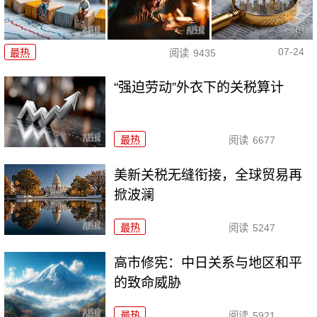
07-24
最热
阅读
9435
“强迫劳动”外衣下的关税算计
最热
阅读
6677
美新关税无缝衔接，全球贸易再
掀波澜
最热
阅读
5247
高市修宪：中日关系与地区和平
的致命威胁
最热
阅读
5921