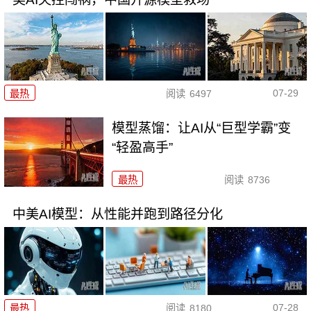
07-29
最热
阅读
6497
模型蒸馏：让AI从“巨型学霸”变
“轻盈高手”
最热
阅读
8736
中美AI模型：从性能并跑到路径分化
07-28
最热
阅读
8180