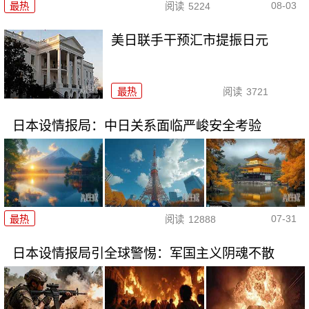
08-03
最热
阅读
5224
美日联手干预汇市提振日元
最热
阅读
3721
日本设情报局：中日关系面临严峻安全考验
07-31
最热
阅读
12888
日本设情报局引全球警惕：军国主义阴魂不散