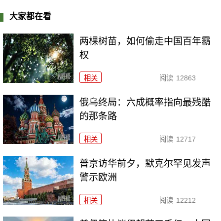
大家都在看
两棵树苗，如何偷走中国百年霸
权
相关
阅读
12863
俄乌终局：六成概率指向最残酷
的那条路
相关
阅读
12717
普京访华前夕，默克尔罕见发声
警示欧洲
相关
阅读
12212