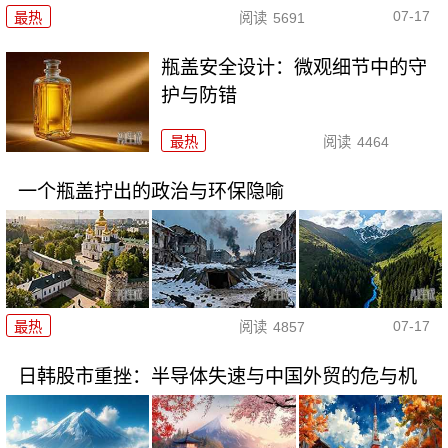
07-17
最热
阅读
5691
瓶盖安全设计：微观细节中的守
护与防错
最热
阅读
4464
一个瓶盖拧出的政治与环保隐喻
07-17
最热
阅读
4857
日韩股市重挫：半导体失速与中国外贸的危与机