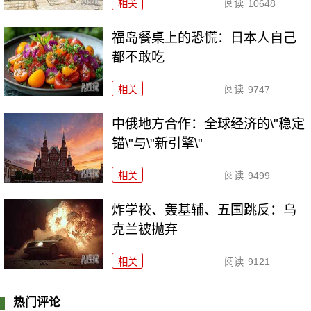
相关
阅读
10648
福岛餐桌上的恐慌：日本人自己
都不敢吃
相关
阅读
9747
中俄地方合作：全球经济的\"稳定
锚\"与\"新引擎\"
相关
阅读
9499
炸学校、轰基辅、五国跳反：乌
克兰被抛弃
相关
阅读
9121
热门评论