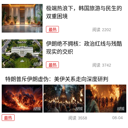
极端热浪下，韩国旅游与民生的
双重困境
最热
阅读
2202
伊朗绝不拥核：政治红线与残酷
现实的交织
最热
阅读
3742
特朗普斥伊朗虚伪：美伊关系走向深度研判
08-04
最热
阅读
3558