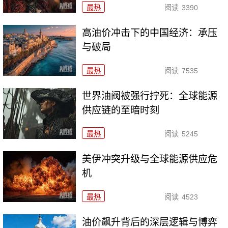
最热
阅读
3390
高油价冲击下的中国经济：承压
与破局
最热
阅读
7535
世界油阀被强行拧死：全球能源
供应链的至暗时刻
最热
阅读
5245
美伊冲突升级与全球能源供应危
机
最热
阅读
4523
油价飙升背后的深层逻辑与博弈