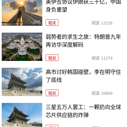
美伊签协议伊朗获三千亿，中国
身负重望
相关
阅读
12126
弱势者的求生之旅：特朗普九年
再访华深度解码
相关
阅读
11279
高市讨好韩国碰壁，李在明守住
了底线
相关
阅读
10669
三星五万人罢工：一颗扔向全球
芯片供应链的炸弹