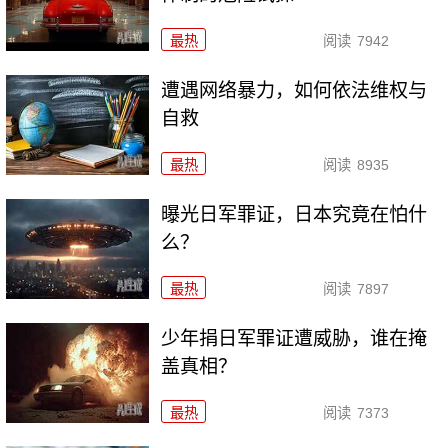
最热
阅读
7942
遭遇网络暴力，如何依法维权与
自救
最热
阅读
8935
曝光日军罪证，日本究竟在怕什
么？
最热
阅读
7897
少年捐日军罪证遭威胁，谁在掩
盖真相？
最热
阅读
7373