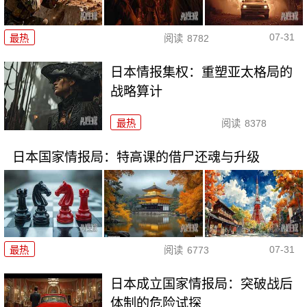
07-31
最热
阅读
8782
日本情报集权：重塑亚太格局的
战略算计
最热
阅读
8378
日本国家情报局：特高课的借尸还魂与升级
07-31
最热
阅读
6773
日本成立国家情报局：突破战后
体制的危险试探