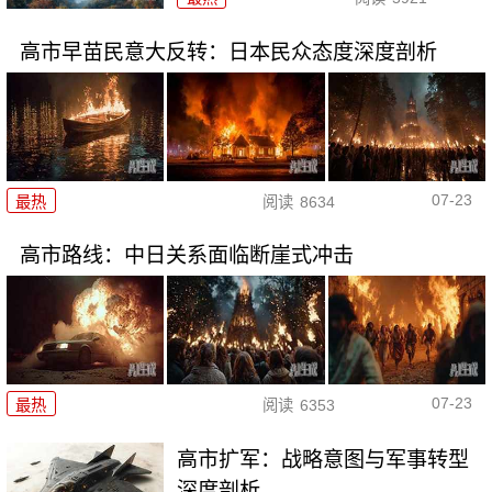
高市早苗民意大反转：日本民众态度深度剖析
07-23
最热
阅读
8634
高市路线：中日关系面临断崖式冲击
07-23
最热
阅读
6353
高市扩军：战略意图与军事转型
深度剖析