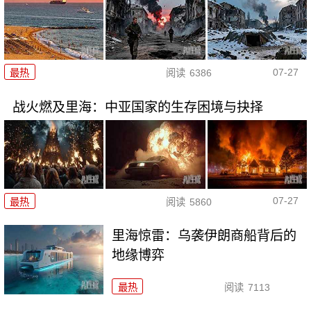
07-27
最热
阅读
6386
战火燃及里海：中亚国家的生存困境与抉择
07-27
最热
阅读
5860
里海惊雷：乌袭伊朗商船背后的
地缘博弈
最热
阅读
7113