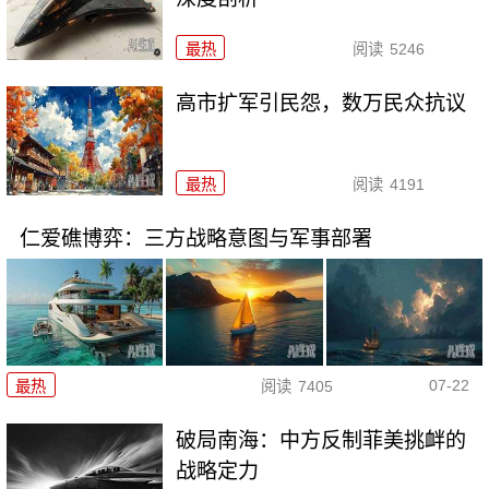
最热
阅读
5246
高市扩军引民怨，数万民众抗议
最热
阅读
4191
仁爱礁博弈：三方战略意图与军事部署
07-22
最热
阅读
7405
破局南海：中方反制菲美挑衅的
战略定力