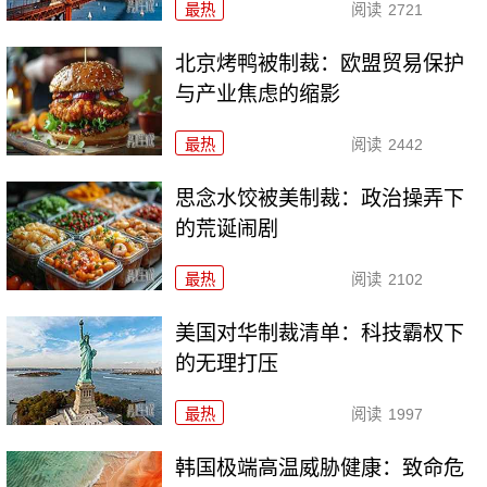
最热
阅读
2721
北京烤鸭被制裁：欧盟贸易保护
与产业焦虑的缩影
最热
阅读
2442
思念水饺被美制裁：政治操弄下
的荒诞闹剧
最热
阅读
2102
美国对华制裁清单：科技霸权下
的无理打压
最热
阅读
1997
韩国极端高温威胁健康：致命危