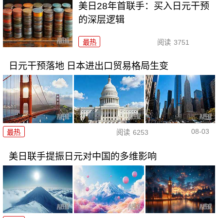
美日28年首联手：买入日元干预
的深层逻辑
最热
阅读
3751
日元干预落地 日本进出口贸易格局生变
08-03
最热
阅读
6253
美日联手提振日元对中国的多维影响