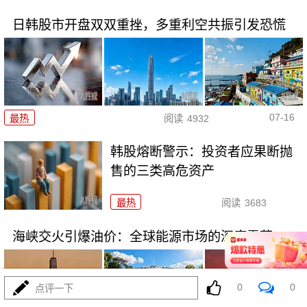
日韩股市开盘双双重挫，多重利空共振引发恐慌
07-16
最热
阅读
4932
韩股熔断警示：投资者应果断抛
售的三类高危资产
最热
阅读
3683
海峡交火引爆油价：全球能源市场的深度震荡
0
0
点评一下