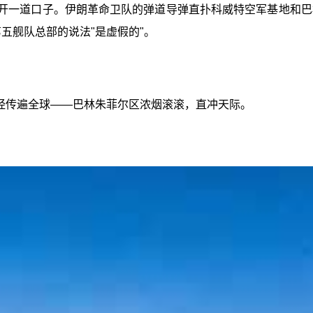
撕开一道口子。伊朗革命卫队的弹道导弹直扑科威特空军基地和巴
五舰队总部的说法"是虚假的"。
经传遍全球——巴林朱菲尔区浓烟滚滚，直冲天际。