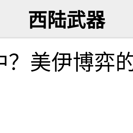
西陆武器
中？美伊博弈