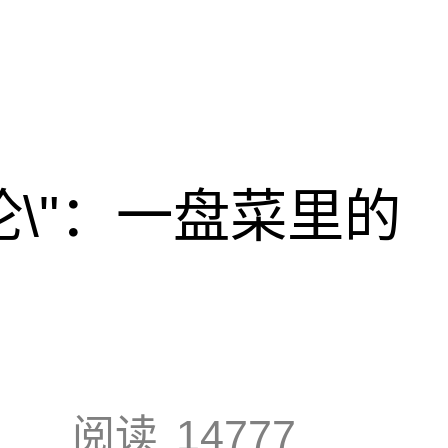
论\"：一盘菜里的
阅读
14777