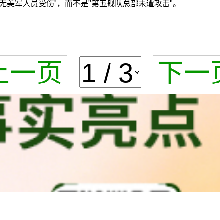
无美军人员受伤"，而不是"第五舰队总部未遭攻击"。
上一页
下一