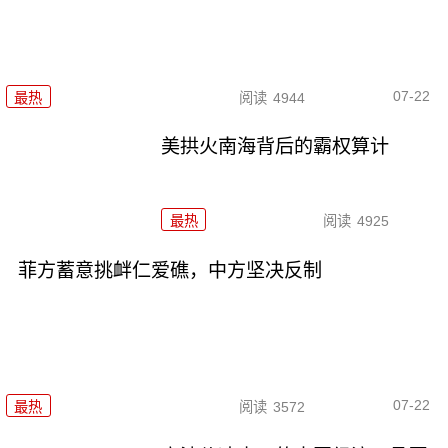
07-22
最热
阅读
4944
美拱火南海背后的霸权算计
最热
阅读
4925
菲方蓄意挑衅仁爱礁，中方坚决反制
07-22
最热
阅读
3572