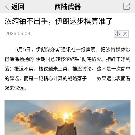
返回
西陆武器
浓缩铀不出手，伊朗这步棋算准了
小
大
2026-06-08
6月5日，伊朗法尔斯通讯社一纸声明，把沙特媒体炒
得沸沸扬扬的"伊朗同意转移浓缩铀"彻底掐灭。措辞干净利
落：报道不实，核议题未上桌，推迟讨论。这不是一次简单
的辟谣，而是一记精心计算的战略落子——效果远比表面看
起来深远。