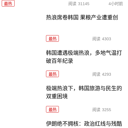
最热
阅读
31145
4小时前
热浪席卷韩国 果粮产业遭重创
最热
阅读
4303
韩国遭遇极端热浪，多地气温打
破百年纪录
最热
阅读
4293
极端热浪下，韩国旅游与民生的
双重困境
最热
阅读
3255
伊朗绝不拥核：政治红线与残酷