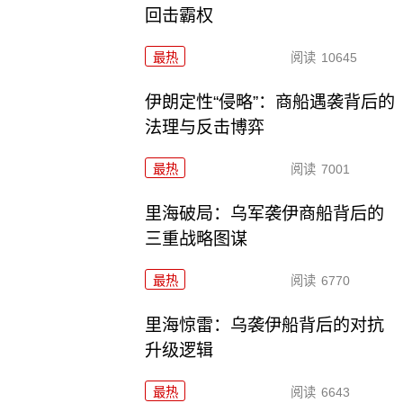
回击霸权
最热
阅读
10645
伊朗定性“侵略”：商船遇袭背后的
法理与反击博弈
最热
阅读
7001
里海破局：乌军袭伊商船背后的
三重战略图谋
最热
阅读
6770
里海惊雷：乌袭伊船背后的对抗
升级逻辑
最热
阅读
6643