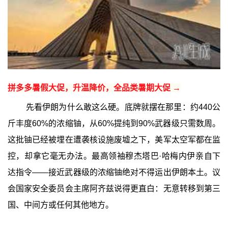
拼多多暑假大促，升温降价，全品类暑期大促 →
先看伊朗为什么敢这么硬。底牌就摆在那里：约440公
斤丰度60%的浓缩铀，从60%提纯到90%武器级只需数周。
这批铀已经被埋在遭袭核设施废墟之下，美军太空军都在监
控，却拿它毫无办法。最高领袖穆杰塔巴·哈梅内伊亲自下
达指令——接近武器级的浓缩铀绝对不得运出伊朗本土。议
会国家安全委员会主席阿齐兹说得更直白：无意转移到第三
国、中间方或任何其他地方。