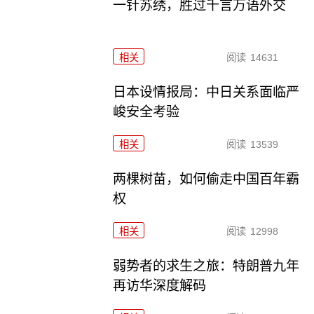
一针苏绣，胜过千言万语外交
相关
阅读
14631
日本设情报局：中日关系面临严
峻安全考验
相关
阅读
13539
两棵树苗，如何偷走中国百年霸
权
相关
阅读
12998
弱势者的求生之旅：特朗普九年
再访华深度解码