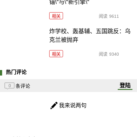
锚\"与\"新引擎\"
相关
阅读
9611
炸学校、轰基辅、五国跳反：乌
克兰被抛弃
相关
阅读
9340
热门评论
登陆
0
条评论
我来说两句