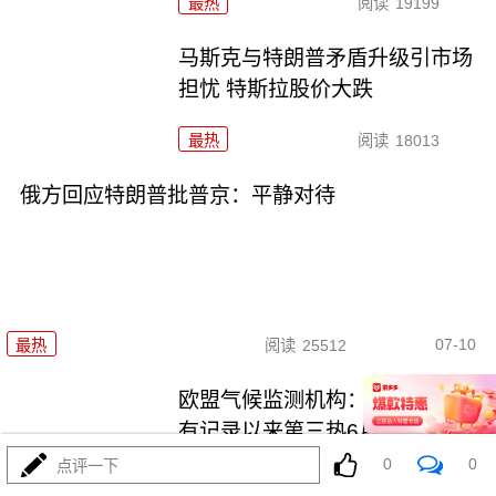
最热
阅读
19199
马斯克与特朗普矛盾升级引市场
担忧 特斯拉股价大跌
最热
阅读
18013
俄方回应特朗普批普京：平静对待
07-10
最热
阅读
25512
欧盟气候监测机构：全球经历了
有记录以来第三热6月
0
0
点评一下
最热
阅读
18412