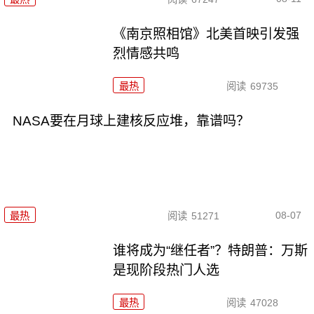
《南京照相馆》北美首映引发强
烈情感共鸣
最热
阅读
69735
NASA要在月球上建核反应堆，靠谱吗？
08-07
最热
阅读
51271
谁将成为“继任者”？特朗普：万斯
是现阶段热门人选
最热
阅读
47028