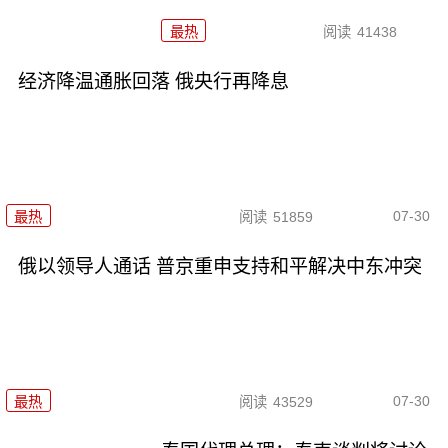
最热
阅读
41438
经济降温通胀回落 俄央行再降息
07-30
最热
阅读
51859
俄以领导人通话 普京重申支持和平解决中东冲突
07-30
最热
阅读
43529