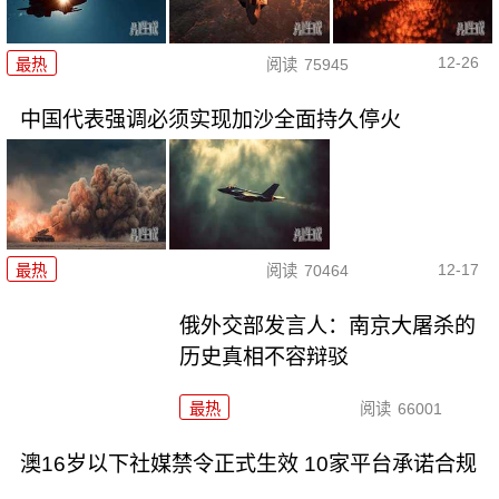
12-26
最热
阅读
75945
中国代表强调必须实现加沙全面持久停火
12-17
最热
阅读
70464
俄外交部发言人：南京大屠杀的
历史真相不容辩驳
最热
阅读
66001
澳16岁以下社媒禁令正式生效 10家平台承诺合规