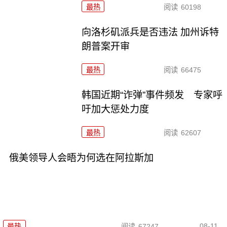
最热
阅读
60198
向洛杉矶派兵是否违法 加州诉特
朗普案开审
最热
阅读
66475
韩国近期“诈弹”事件频发 专家呼
吁加大惩处力度
最热
阅读
62607
俄美领导人会晤为何选在阿拉斯加
08-11
最热
阅读
67247