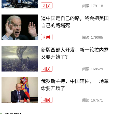
相关
阅读
179118
逼中国走自己的路，终会把美国
自己的路堵死
相关
阅读
179065
新版西部大开发，新一轮拉内需
又要开始了？
相关
阅读
168529
俄罗斯主持，中国辅佐，一场革
命要开场了
相关
阅读
167571