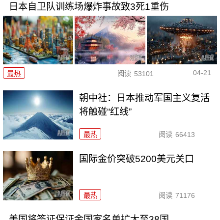
日本自卫队训练场爆炸事故致3死1重伤
04-21
最热
阅读
53101
朝中社：日本推动军国主义复活
将触碰“红线”
最热
阅读
66413
国际金价突破5200美元关口
最热
阅读
71176
美国将签证保证金国家名单扩大至38国