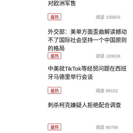
对欧洲军售
最热
阅读
100603
外交部：美单方面歪曲解读撼动
不了国际社会坚持一个中国原则
的格局
最热
阅读
109538
中美就TikTok等经贸问题在西班
牙马德里举行会谈
最热
阅读
89152
刺杀柯克嫌疑人拒绝配合调查
最热
阅读
80758