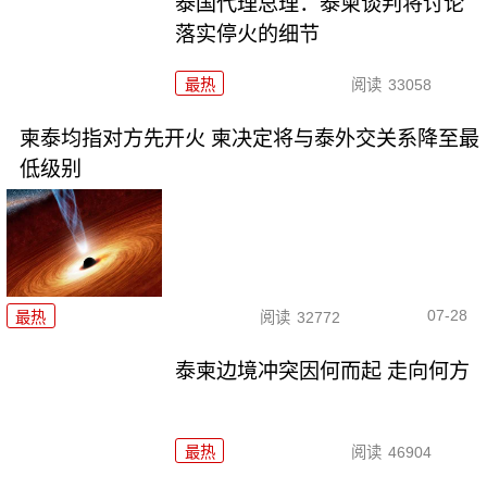
泰国代理总理：泰柬谈判将讨论
落实停火的细节
最热
阅读
33058
柬泰均指对方先开火 柬决定将与泰外交关系降至最
低级别
07-28
最热
阅读
32772
泰柬边境冲突因何而起 走向何方
最热
阅读
46904