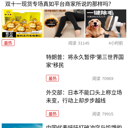
双十一现货专场真如平台商家所说的那样吗？
最热
阅读
31145
4小时前
特朗普：将永久暂停“第三世界国
家”移民
最热
阅读
70969
外交部：日本不能口头上称立场
未变，行动上却步步越线
最热
阅读
79915
中国代表呼吁打破冲突与饥饿的