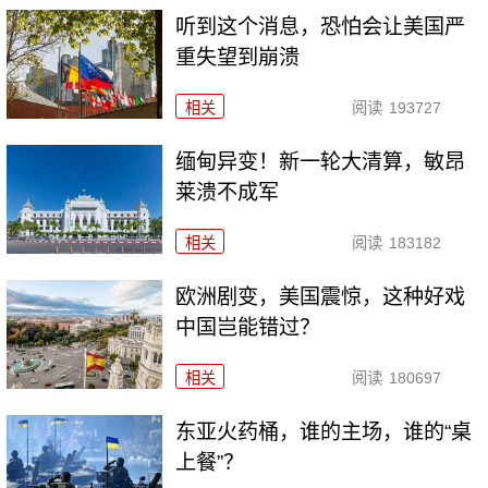
听到这个消息，恐怕会让美国严
重失望到崩溃
相关
阅读
193727
缅甸异变！新一轮大清算，敏昂
莱溃不成军
相关
阅读
183182
欧洲剧变，美国震惊，这种好戏
中国岂能错过？
相关
阅读
180697
东亚火药桶，谁的主场，谁的“桌
上餐”？