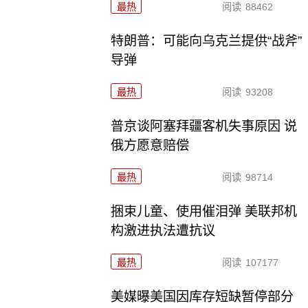
最热
阅读
88462
特朗普：可能向乌克兰提供“战斧”
导弹
最热
阅读
93208
普京谈阿塞拜疆客机失事原因 说
俄方愿意赔偿
最热
阅读
98714
捆束儿童、使用催泪弹 美联邦机
构激进执法遭抗议
最热
阅读
107177
美媒曝美国因库存短缺暂停部分