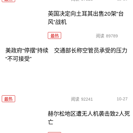
英国决定向土耳其出售20架“台
风”战机
最热
阅读
89789
美政府“停摆”持续 交通部长称空管员承受的压力
“不可接受”
10-27
最热
阅读
92241
赫尔松地区遭无人机袭击致2人死
亡