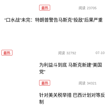
最热
阅读
23705
“口水战”未完：特朗普警告马斯克“投敌”后果严重
07-10
最热
阅读
32792
为利益斗到底 马斯克新建“美国
党”
最热
阅读
34321
针对美关税举措 巴西计划对等反
制