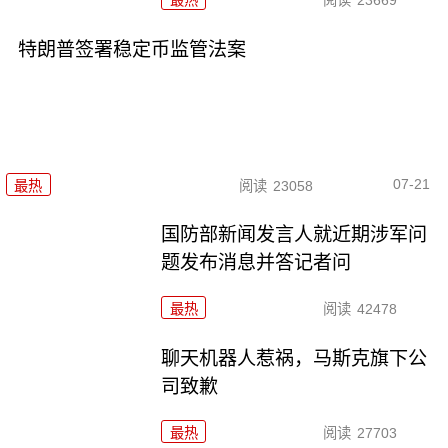
最热
阅读
23669
特朗普签署稳定币监管法案
07-21
最热
阅读
23058
国防部新闻发言人就近期涉军问
题发布消息并答记者问
最热
阅读
42478
聊天机器人惹祸，马斯克旗下公
司致歉
最热
阅读
27703