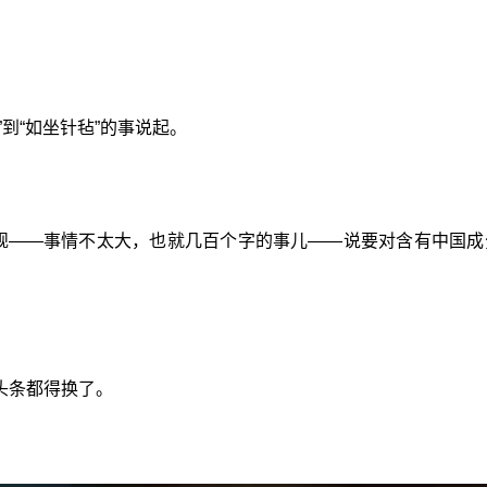
到“如坐针毡”的事说起。
新规——事情不太大，也就几百个字的事儿——说要对含有中国
头条都得换了。