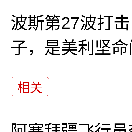
波斯第27波打
子，是美利坚命
相关
阿塞拜疆飞行员