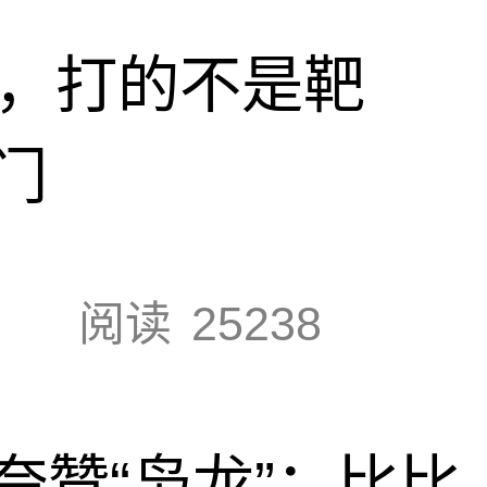
击，打的不是靶
门
阅读
25238
夸赞“枭龙”：比比