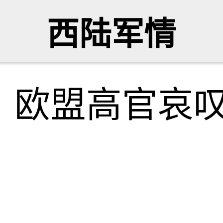
西陆军情
！欧盟高官哀