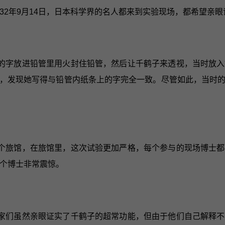
32年9月14日，日本科学界的名人都来到实验现场，都希望亲
的字放进铅管里用火封住铅管，然后让千鹤子来透视，当时放入
，发现她写得与铅管内纸条上的字完全一致。尽管如此，当时
个旅馆，在旅馆里，这次试验更加严格，每个参与的现场博士都
2个博士非常震惊。
家们虽然亲眼证实了千鹤子的超常功能，但由于他们自己解释不