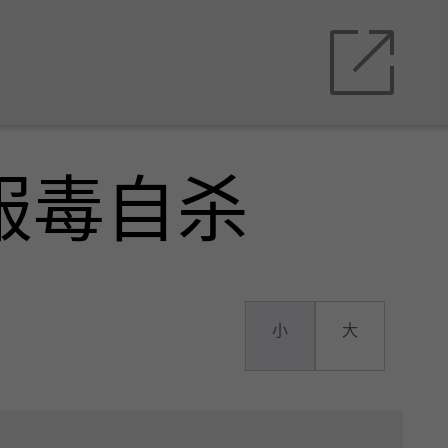
服毒自杀
小
大