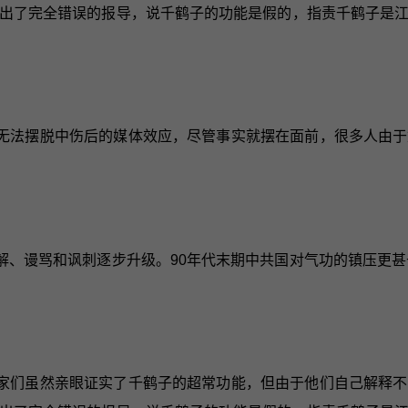
出了完全错误的报导，说千鹤子的功能是假的，指责千鹤子是
无法摆脱中伤后的媒体效应，尽管事实就摆在面前，很多人由于
、谩骂和讽刺逐步升级。90年代末期中共国对气功的镇压更甚于3
家们虽然亲眼证实了千鹤子的超常功能，但由于他们自己解释不