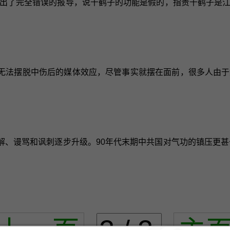
出了完全错误的报导，说千鹤子的功能是假的，指责千鹤子是
无法摆脱中伤后的媒体效应，尽管事实就摆在面前，很多人由于
、谩骂和讽刺逐步升级。90年代末期中共国对气功的镇压更甚于3