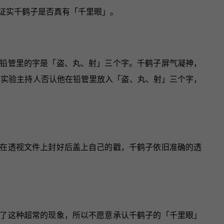
眼证实千鹤子是否真有「千里眼」。
铅管里的字是「盗、丸、射」三个字。千鹤子屏气凝神，
的实验主持人否认他在铅管里放入「盗、丸、射」三个字，
在透视文件上封好后盖上自己的戳，千鹤子依旧准确的透
了这种超常的现象，所以不愿意承认千鹤子的「千里眼」