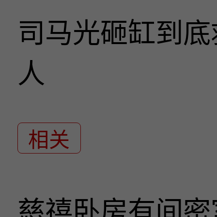
司马光砸缸到底
人
相关
慈禧卧房有间密