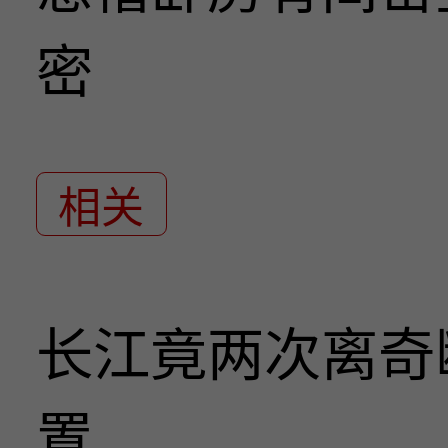
密
相关
长江竟两次离奇
置