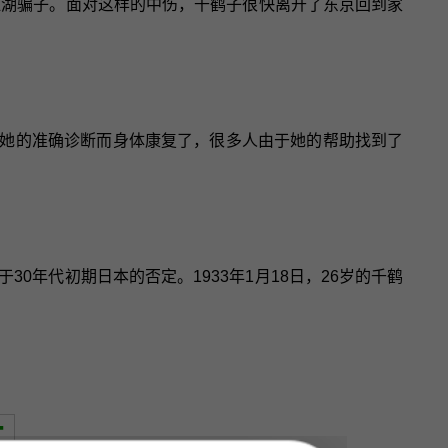
江湖骗子。面对这样的中伤，千鹤子很快离开了东京回到家
她的准确诊断而身体康复了，很多人由于她的帮助找到了
0年代初期日本的否定。1933年1月18日，26岁的千鹤