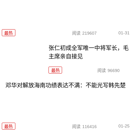
01-31
最热
阅读
219607
张仁初成全军唯一中将军长，毛
主席亲自接见
最热
阅读
96690
邓华对解放海南功绩表达不满：不能光写韩先楚
01-25
最热
阅读
116416