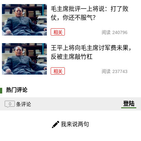
毛主席批评一上将说：打了败
仗，你还不服气？
相关
阅读
240796
王平上将向毛主席讨军费未果，
反被主席敲竹杠
相关
阅读
237743
热门评论
登陆
0
条评论
我来说两句