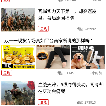
瓦岗实力天下第一，却突然崩
盘，幕后原因揭晓
最热
阅读
242992
双十一现货专场真如平台商家所说的那样吗？
最热
阅读
31145
4小时前
血战天津，8纵夺得头功，司令却
在庆功会痛哭
最热
阅读
273913