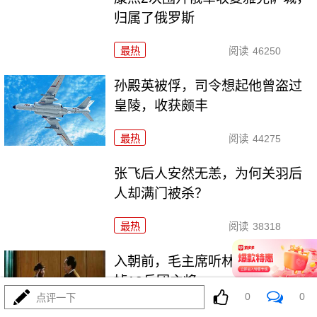
归属了俄罗斯
最热
阅读
46250
孙殿英被俘，司令想起他曾盗过
皇陵，收获颇丰
最热
阅读
44275
张飞后人安然无恙，为何关羽后
人却满门被杀？
最热
阅读
38318
入朝前，毛主席听林帅建议：换
掉13兵团主将
0
0
点评一下
最热
阅读
45548