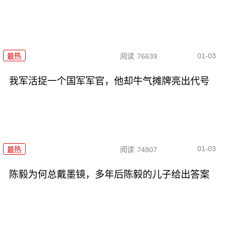
01-03
最热
阅读
76639
我军活捉一个国军军官，他却牛气摊牌亮出代号
01-03
最热
阅读
74807
陈毅为何总戴墨镜，多年后陈毅的儿子给出答案