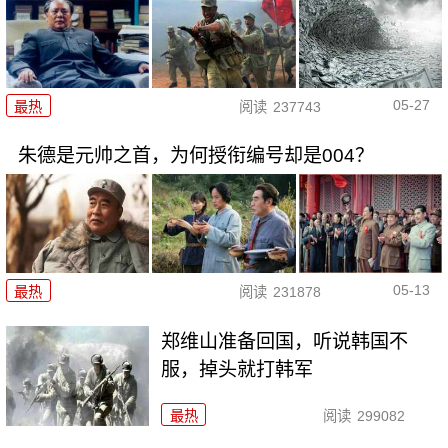
05-27
最热
阅读
237743
朱德是元帅之首，为何授衔编号却是004？
05-13
最热
阅读
231878
郑维山准备回国，听说韩国不
服，掉头就打韩军
最热
阅读
299082