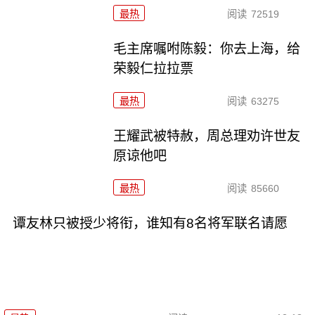
最热
阅读
72519
毛主席嘱咐陈毅：你去上海，给
荣毅仁拉拉票
最热
阅读
63275
王耀武被特赦，周总理劝许世友
原谅他吧
最热
阅读
85660
谭友林只被授少将衔，谁知有8名将军联名请愿