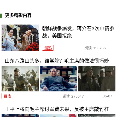
更多精彩内容
朝鲜战争爆发，蒋介石3次申请参
战，美国拒绝
最热
阅读
196766
山东八路山头多，谁掌舵？毛主席的做法很巧妙
06-07
最热
阅读
278047
王平上将向毛主席讨军费未果，反被主席敲竹杠