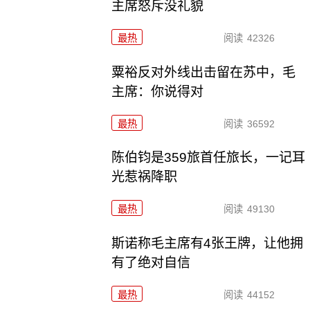
主席怒斥没礼貌
最热
阅读
42326
粟裕反对外线出击留在苏中，毛
主席：你说得对
最热
阅读
36592
陈伯钧是359旅首任旅长，一记耳
光惹祸降职
最热
阅读
49130
斯诺称毛主席有4张王牌，让他拥
有了绝对自信
最热
阅读
44152