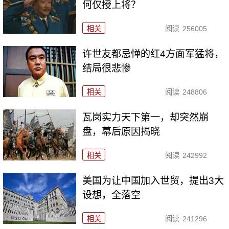
何仅授上将？
相关
阅读
256005
许世友都忌惮的红4方面军猛将，
结局很悲惨
相关
阅读
248806
瓦岗实力天下第一，却突然崩
盘，幕后原因揭晓
相关
阅读
242992
美国为让中国加入世贸，提出3大
设想，全落空
相关
阅读
241296