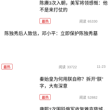
陈赓3次入朝，美军将领感慨：他
不是来打仗的
最热
阅读
65330
陈独秀后人致信，邓小平：立即保护陈独秀墓
11-23
最热
阅读
33722
秦始皇为何用朕自称？拆开“朕”
字，大有深意
最热
阅读
52882
康熙2次围歼俄军收复雅克萨城，