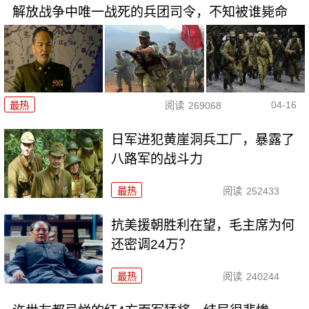
解放战争中唯一战死的兵团司令，不知被谁毙命
04-16
最热
阅读
269068
日军进犯黄崖洞兵工厂，暴露了
八路军的战斗力
最热
阅读
252433
抗美援朝胜利在望，毛主席为何
还密调24万？
最热
阅读
240244