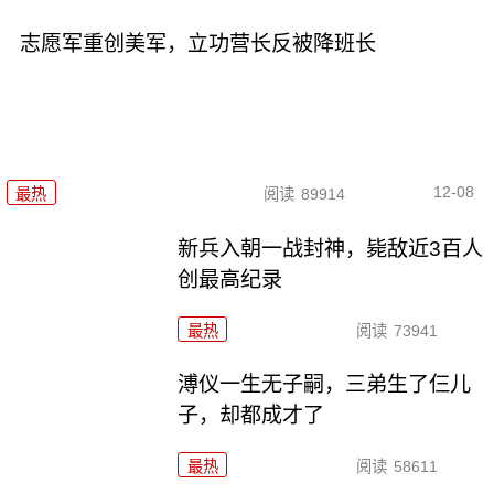
志愿军重创美军，立功营长反被降班长
12-08
最热
阅读
89914
新兵入朝一战封神，毙敌近3百人
创最高纪录
最热
阅读
73941
溥仪一生无子嗣，三弟生了仨儿
子，却都成才了
最热
阅读
58611