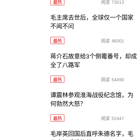
最热
阅读
73013
毛主席去世后，全球仅一个国家
不闻不问
最热
阅读
48301
蒋介石故意给3个倒霉番号，却成
全了八路军
最热
阅读
54490
谭震林参观淮海战役纪念馆，为
何勃然大怒？
最热
阅读
52447
毛岸英回国后直呼朱德名字，毛