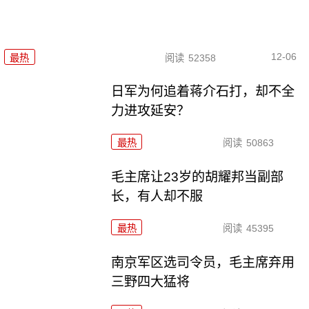
12-06
最热
阅读
52358
日军为何追着蒋介石打，却不全
力进攻延安？
最热
阅读
50863
毛主席让23岁的胡耀邦当副部
长，有人却不服
最热
阅读
45395
南京军区选司令员，毛主席弃用
三野四大猛将