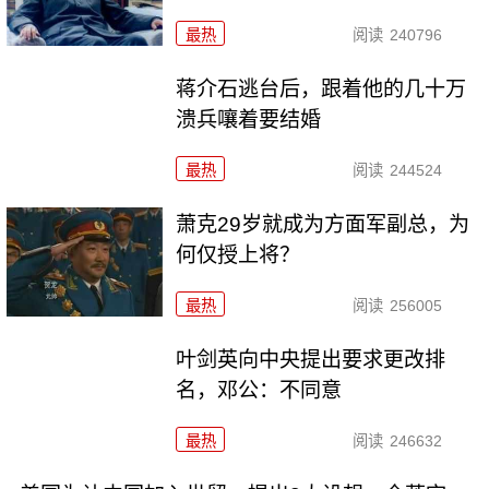
最热
阅读
240796
蒋介石逃台后，跟着他的几十万
溃兵嚷着要结婚
最热
阅读
244524
萧克29岁就成为方面军副总，为
何仅授上将？
最热
阅读
256005
叶剑英向中央提出要求更改排
名，邓公：不同意
最热
阅读
246632