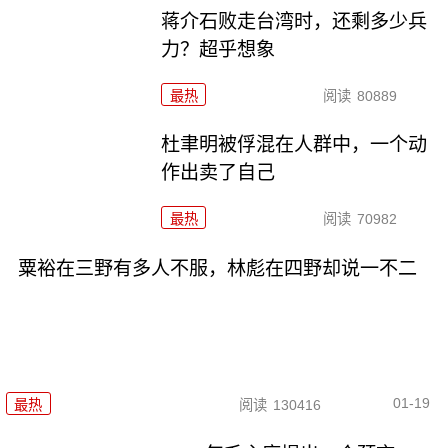
蒋介石败走台湾时，还剩多少兵
力？超乎想象
最热
阅读
80889
杜聿明被俘混在人群中，一个动
作出卖了自己
最热
阅读
70982
粟裕在三野有多人不服，林彪在四野却说一不二
01-19
最热
阅读
130416