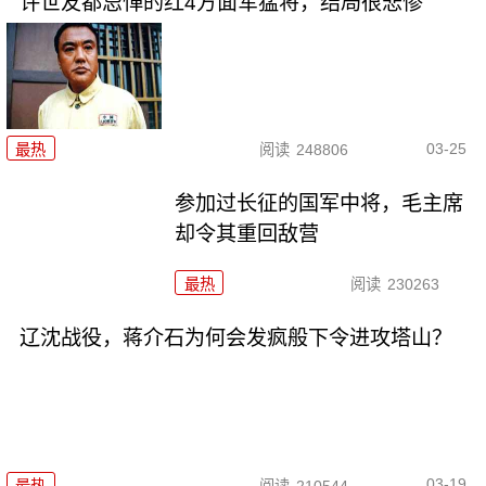
许世友都忌惮的红4方面军猛将，结局很悲惨
03-25
最热
阅读
248806
参加过长征的国军中将，毛主席
却令其重回敌营
最热
阅读
230263
辽沈战役，蒋介石为何会发疯般下令进攻塔山？
03-19
最热
阅读
210544