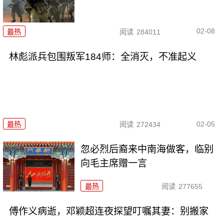
02-08
最热
阅读
284011
林彪派兵包围叛军184师：全消灭，不准起义
02-05
最热
阅读
272434
忽必烈后裔来中南海做客，临别
向毛主席赠一言
最热
阅读
277655
傅作义病逝，邓颖超连夜探望叮嘱其妻：别搬家