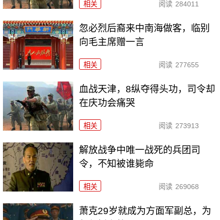
相关
阅读
284011
忽必烈后裔来中南海做客，临别
向毛主席赠一言
相关
阅读
277655
血战天津，8纵夺得头功，司令却
在庆功会痛哭
相关
阅读
273913
解放战争中唯一战死的兵团司
令，不知被谁毙命
相关
阅读
269068
萧克29岁就成为方面军副总，为