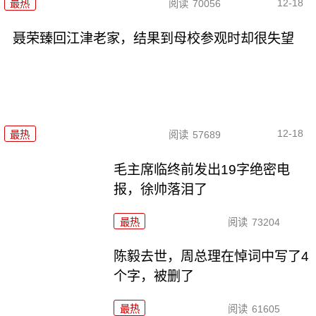
12-18
最热
阅读
70056
聂荣臻回江津老家，结果到母校参观时却很失望
12-18
最热
阅读
57689
毛主席临终前发出19字绝密电
报，徐帅落泪了
最热
阅读
73204
陈毅去世，周总理在悼词中写了4
个字，被删了
最热
阅读
61605