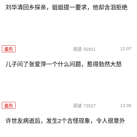
刘华清回乡探亲，姐姐提一要求，他却含泪拒绝
12-07
最热
阅读
55911
儿子问了张爱萍一个什么问题，惹得勃然大怒
12-06
最热
阅读
73527
许世友病逝后，发生2个古怪现象，令人很意外