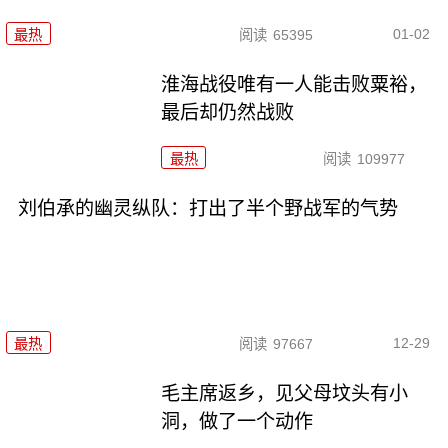
01-02
最热
阅读
65395
淮海战役唯有一人能击败粟裕，
最后却仍然战败
最热
阅读
109977
刘伯承的幽灵纵队：打出了半个野战军的气势
12-29
最热
阅读
97667
毛主席返乡，见父母坟头有小
洞，做了一个动作