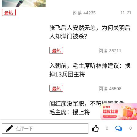
11-21
最热
阅读
44235
张飞后人安然无恙，为何关羽后
人却满门被杀？
最热
阅读
38211
入朝前，毛主席听林帅建议：换
掉13兵团主将
最热
阅读
45508
阎红彦没军职，不符授衔条件，
毛主席：授上将
最热
阅读
35701
0
0
点评一下