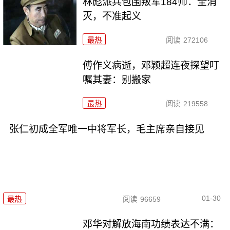
林彪派兵包围叛军184师：全消
灭，不准起义
最热
阅读
272106
傅作义病逝，邓颖超连夜探望叮
嘱其妻：别搬家
最热
阅读
219558
张仁初成全军唯一中将军长，毛主席亲自接见
01-30
最热
阅读
96659
邓华对解放海南功绩表达不满：