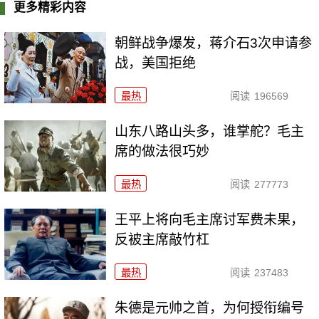
更多精彩内容
朝鲜战争爆发，蒋介石3次申请参
战，美国拒绝
最热
阅读
196569
山东八路山头多，谁掌舵？毛主
席的做法很巧妙
最热
阅读
277773
王平上将向毛主席讨军费未果，
反被主席敲竹杠
最热
阅读
237483
朱德是元帅之首，为何授衔编号