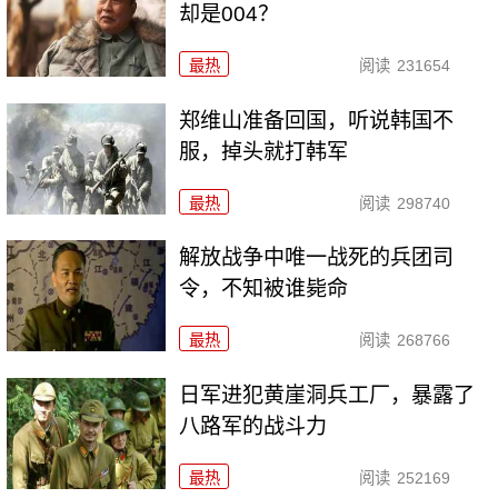
却是004？
最热
阅读
231654
郑维山准备回国，听说韩国不
服，掉头就打韩军
最热
阅读
298740
解放战争中唯一战死的兵团司
令，不知被谁毙命
最热
阅读
268766
日军进犯黄崖洞兵工厂，暴露了
八路军的战斗力
最热
阅读
252169