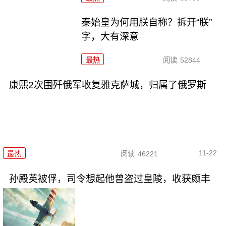
秦始皇为何用朕自称？拆开“朕”
字，大有深意
最热
阅读
52844
康熙2次围歼俄军收复雅克萨城，归属了俄罗斯
11-22
最热
阅读
46221
孙殿英被俘，司令想起他曾盗过皇陵，收获颇丰