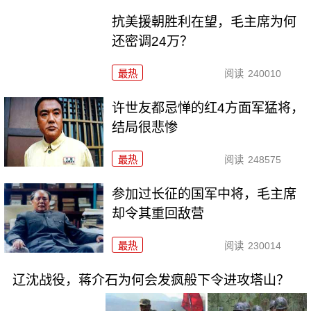
抗美援朝胜利在望，毛主席为何
还密调24万？
最热
阅读
240010
许世友都忌惮的红4方面军猛将，
结局很悲惨
最热
阅读
248575
参加过长征的国军中将，毛主席
却令其重回敌营
最热
阅读
230014
辽沈战役，蒋介石为何会发疯般下令进攻塔山？