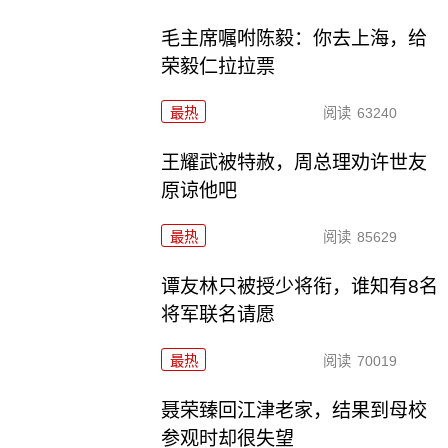
毛主席嘱咐陈毅：你去上海，给
荣毅仁拉拉票
最热
阅读
63240
王耀武被特赦，周总理劝许世友
原谅他吧
最热
阅读
85629
谭友林只被授少将衔，谁知有8名
将军联名请愿
最热
阅读
70019
聂荣臻回江津老家，结果到母校
参观时却很失望