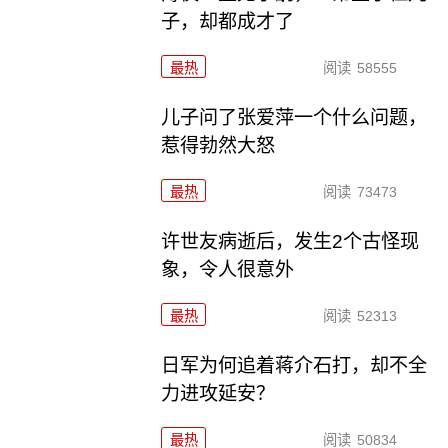
子，却都成才了
最热
阅读
58555
儿子问了张爱萍一个什么问题，
惹得勃然大怒
最热
阅读
73473
许世友病逝后，发生2个古怪现
象，令人很意外
最热
阅读
52313
日军为何追着蒋介石打，却不全
力进攻延安？
最热
阅读
50834