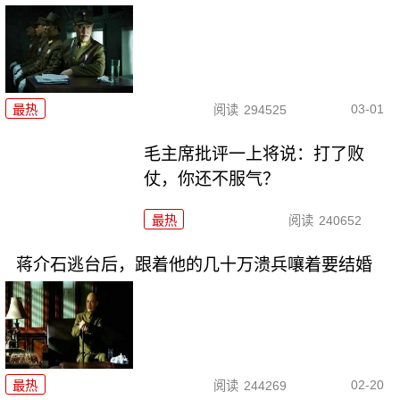
03-01
最热
阅读
294525
毛主席批评一上将说：打了败
仗，你还不服气？
最热
阅读
240652
蒋介石逃台后，跟着他的几十万溃兵嚷着要结婚
02-20
最热
阅读
244269