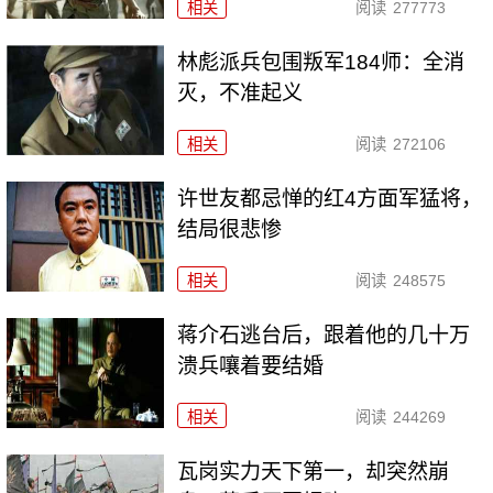
相关
阅读
277773
林彪派兵包围叛军184师：全消
灭，不准起义
相关
阅读
272106
许世友都忌惮的红4方面军猛将，
结局很悲惨
相关
阅读
248575
蒋介石逃台后，跟着他的几十万
溃兵嚷着要结婚
相关
阅读
244269
瓦岗实力天下第一，却突然崩