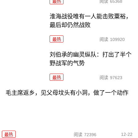
最热
阅读
65368
淮海战役唯有一人能击败粟裕，
最后却仍然战败
最热
阅读
109920
刘伯承的幽灵纵队：打出了半个
野战军的气势
最热
阅读
97623
毛主席返乡，见父母坟头有小洞，做了一个动作
12-22
最热
阅读
72396