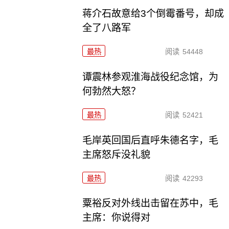
蒋介石故意给3个倒霉番号，却成
全了八路军
最热
阅读
54448
谭震林参观淮海战役纪念馆，为
何勃然大怒？
最热
阅读
52421
毛岸英回国后直呼朱德名字，毛
主席怒斥没礼貌
最热
阅读
42293
粟裕反对外线出击留在苏中，毛
主席：你说得对