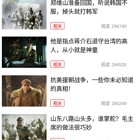
郑维山准备回国，听说韩国不
服，掉头就打韩军
相关
阅读
298740
他是指点蒋介石退守台湾的高
人，从小就是神童
相关
阅读
294525
抗美援朝战争，一些你未必知道
的真相！
相关
阅读
280249
山东八路山头多，谁掌舵？毛主
席的做法很巧妙