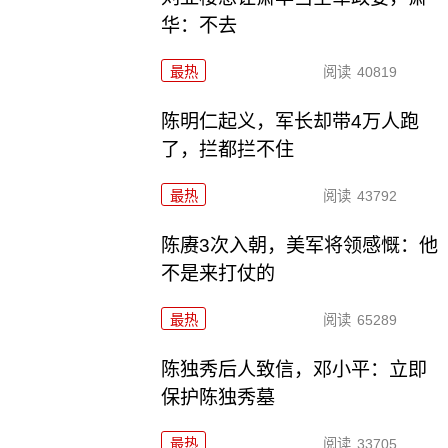
华：不去
最热
阅读
40819
陈明仁起义，军长却带4万人跑
了，拦都拦不住
最热
阅读
43792
陈赓3次入朝，美军将领感慨：他
不是来打仗的
最热
阅读
65289
陈独秀后人致信，邓小平：立即
保护陈独秀墓
最热
阅读
33705