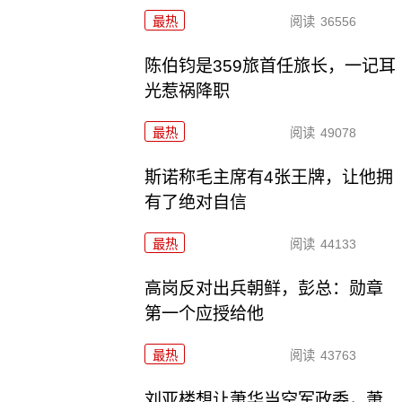
最热
阅读
36556
陈伯钧是359旅首任旅长，一记耳
光惹祸降职
最热
阅读
49078
斯诺称毛主席有4张王牌，让他拥
有了绝对自信
最热
阅读
44133
高岗反对出兵朝鲜，彭总：勋章
第一个应授给他
最热
阅读
43763
刘亚楼想让萧华当空军政委，萧