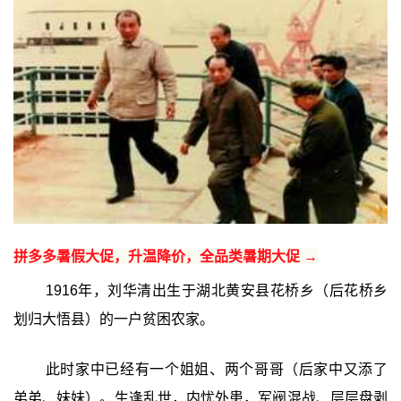
拼多多暑假大促，升温降价，全品类暑期大促 →
1916年，刘华清出生于湖北黄安县花桥乡（后花桥乡
划归大悟县）的一户贫困农家。
此时家中已经有一个姐姐、两个哥哥（后家中又添了
弟弟、妹妹）。生逢乱世，内忧外患，军阀混战、层层盘剥