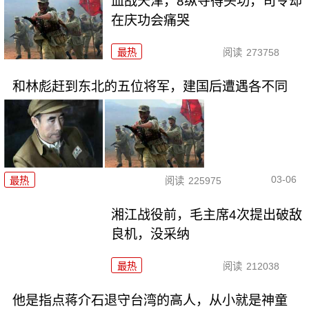
血战天津，8纵夺得头功，司令却
在庆功会痛哭
最热
阅读
273758
和林彪赶到东北的五位将军，建国后遭遇各不同
03-06
最热
阅读
225975
湘江战役前，毛主席4次提出破敌
良机，没采纳
最热
阅读
212038
他是指点蒋介石退守台湾的高人，从小就是神童