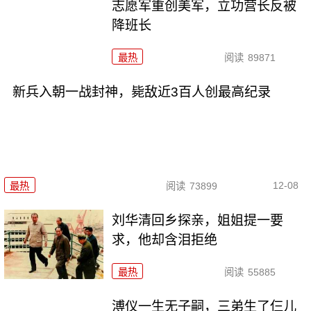
志愿军重创美军，立功营长反被
降班长
最热
阅读
89871
新兵入朝一战封神，毙敌近3百人创最高纪录
12-08
最热
阅读
73899
刘华清回乡探亲，姐姐提一要
求，他却含泪拒绝
最热
阅读
55885
溥仪一生无子嗣，三弟生了仨儿