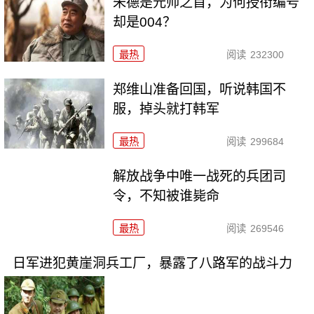
朱德是元帅之首，为何授衔编号
却是004？
最热
阅读
232300
郑维山准备回国，听说韩国不
服，掉头就打韩军
最热
阅读
299684
解放战争中唯一战死的兵团司
令，不知被谁毙命
最热
阅读
269546
日军进犯黄崖洞兵工厂，暴露了八路军的战斗力