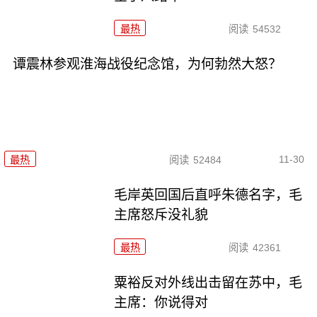
最热
阅读
54532
谭震林参观淮海战役纪念馆，为何勃然大怒？
11-30
最热
阅读
52484
毛岸英回国后直呼朱德名字，毛
主席怒斥没礼貌
最热
阅读
42361
粟裕反对外线出击留在苏中，毛
主席：你说得对