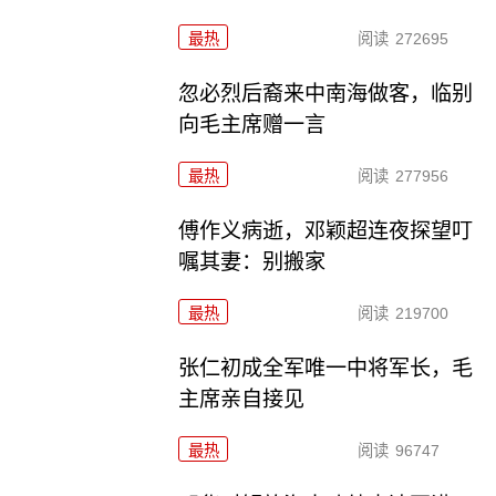
最热
阅读
272695
忽必烈后裔来中南海做客，临别
向毛主席赠一言
最热
阅读
277956
傅作义病逝，邓颖超连夜探望叮
嘱其妻：别搬家
最热
阅读
219700
张仁初成全军唯一中将军长，毛
主席亲自接见
最热
阅读
96747