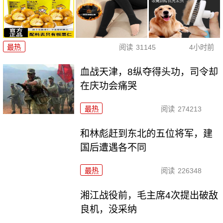
最热
阅读
31145
4小时前
血战天津，8纵夺得头功，司令却
在庆功会痛哭
最热
阅读
274213
和林彪赶到东北的五位将军，建
国后遭遇各不同
最热
阅读
226348
湘江战役前，毛主席4次提出破敌
良机，没采纳