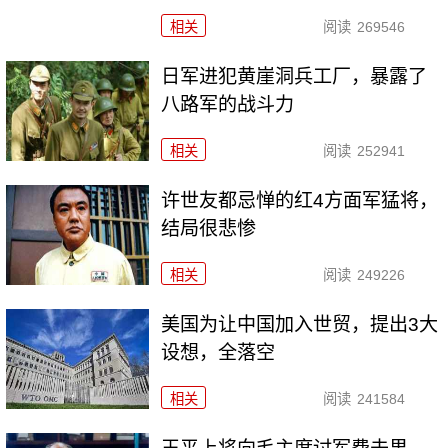
相关
阅读
269546
日军进犯黄崖洞兵工厂，暴露了
八路军的战斗力
相关
阅读
252941
许世友都忌惮的红4方面军猛将，
结局很悲惨
相关
阅读
249226
美国为让中国加入世贸，提出3大
设想，全落空
相关
阅读
241584