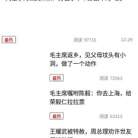
12-29
最热
阅读
97715
毛主席返乡，见父母坟头有小
洞，做了一个动作
最热
阅读
72563
毛主席嘱咐陈毅：你去上海，给
荣毅仁拉拉票
最热
阅读
63313
王耀武被特赦，周总理劝许世友