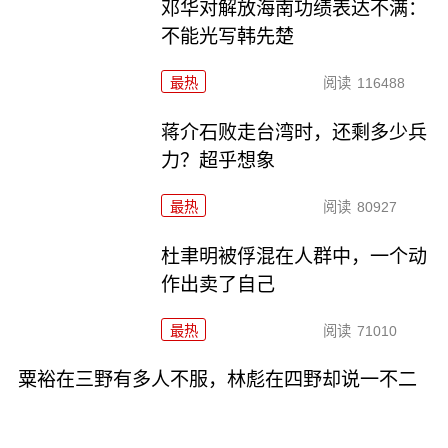
邓华对解放海南功绩表达不满：
不能光写韩先楚
最热
阅读
116488
蒋介石败走台湾时，还剩多少兵
力？超乎想象
最热
阅读
80927
杜聿明被俘混在人群中，一个动
作出卖了自己
最热
阅读
71010
粟裕在三野有多人不服，林彪在四野却说一不二