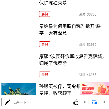
保护陈独秀墓
最热
阅读
33755
秦始皇为何用朕自称？拆开“朕”
字，大有深意
最热
阅读
52932
康熙2次围歼俄军收复雅克萨城，
归属了俄罗斯
最热
阅读
46285
孙殿英被俘，司令想起他曾盗过
皇陵，收获颇丰
0
0
点评一下
最热
阅读
44326