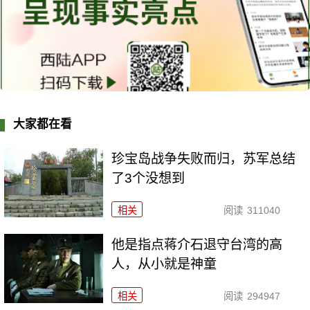
大家都在看
珍宝岛战争失败而归，苏军总结
了3个没想到
相关
阅读
311040
他是指点蒋介石退守台湾的高
人，从小就是神童
相关
阅读
294947