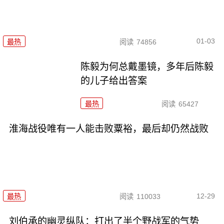
01-03
最热
阅读
74856
陈毅为何总戴墨镜，多年后陈毅
的儿子给出答案
最热
阅读
65427
淮海战役唯有一人能击败粟裕，最后却仍然战败
12-29
最热
阅读
110033
刘伯承的幽灵纵队：打出了半个野战军的气势