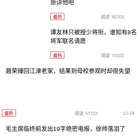
原谅他吧
最热
阅读
85703
谭友林只被授少将衔，谁知有8名
将军联名请愿
最热
阅读
70102
聂荣臻回江津老家，结果到母校参观时却很失望
12-18
最热
阅读
57722
毛主席临终前发出19字绝密电报，徐帅落泪了