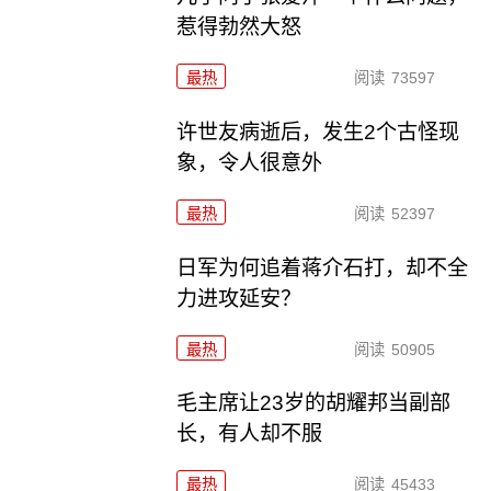
惹得勃然大怒
最热
阅读
73597
许世友病逝后，发生2个古怪现
象，令人很意外
最热
阅读
52397
日军为何追着蒋介石打，却不全
力进攻延安？
最热
阅读
50905
毛主席让23岁的胡耀邦当副部
长，有人却不服
最热
阅读
45433