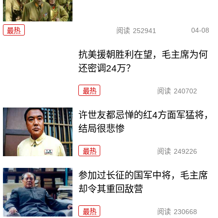
04-08
最热
阅读
252941
抗美援朝胜利在望，毛主席为何
还密调24万？
最热
阅读
240702
许世友都忌惮的红4方面军猛将，
结局很悲惨
最热
阅读
249226
参加过长征的国军中将，毛主席
却令其重回敌营
最热
阅读
230668