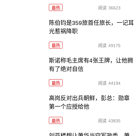
最热
阅读
36623
陈伯钧是359旅首任旅长，一记耳
光惹祸降职
最热
阅读
49175
斯诺称毛主席有4张王牌，让他拥
有了绝对自信
最热
阅读
44194
高岗反对出兵朝鲜，彭总：勋章
第一个应授给他
最热
阅读
43835
刘亚楼想让萧华当空军政委，萧