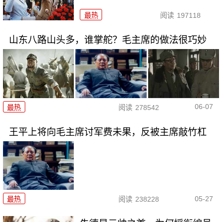
最热
阅读
197118
山东八路山头多，谁掌舵？毛主席的做法很巧妙
06-07
最热
阅读
278542
王平上将向毛主席讨军费未果，反被主席敲竹杠
05-27
最热
阅读
238228