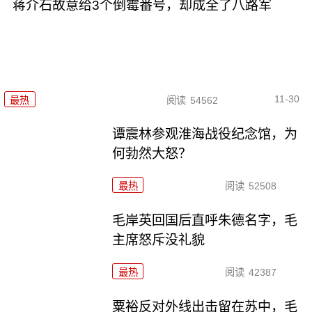
蒋介石故意给3个倒霉番号，却成全了八路军
11-30
最热
阅读
54562
谭震林参观淮海战役纪念馆，为
何勃然大怒？
最热
阅读
52508
毛岸英回国后直呼朱德名字，毛
主席怒斥没礼貌
最热
阅读
42387
粟裕反对外线出击留在苏中，毛