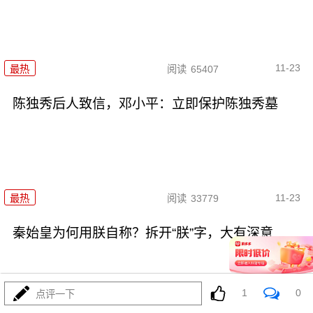
11-23
最热
阅读
65407
陈独秀后人致信，邓小平：立即保护陈独秀墓
11-23
最热
阅读
33779
秦始皇为何用朕自称？拆开“朕”字，大有深意
1
0
点评一下