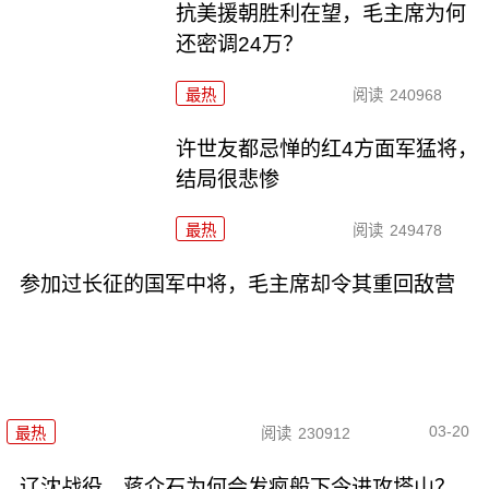
抗美援朝胜利在望，毛主席为何
还密调24万？
最热
阅读
240968
许世友都忌惮的红4方面军猛将，
结局很悲惨
最热
阅读
249478
参加过长征的国军中将，毛主席却令其重回敌营
03-20
最热
阅读
230912
辽沈战役，蒋介石为何会发疯般下令进攻塔山？