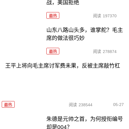
战，美国拒绝
最热
阅读
197370
山东八路山头多，谁掌舵？毛主
席的做法很巧妙
最热
阅读
278874
王平上将向毛主席讨军费未果，反被主席敲竹杠
05-27
最热
阅读
238544
朱德是元帅之首，为何授衔编号
却是004？