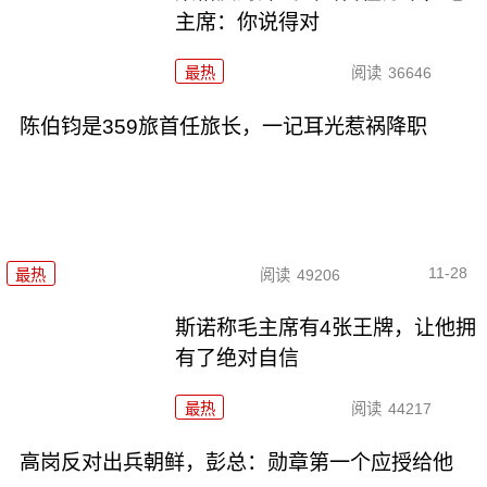
主席：你说得对
最热
阅读
36646
陈伯钧是359旅首任旅长，一记耳光惹祸降职
11-28
最热
阅读
49206
斯诺称毛主席有4张王牌，让他拥
有了绝对自信
最热
阅读
44217
高岗反对出兵朝鲜，彭总：勋章第一个应授给他