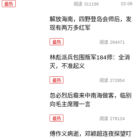
02-08
最热
阅读
311196
解放海南，四野登岛会师后，发
现有两万多红军
最热
阅读
284471
林彪派兵包围叛军184师：全消
灭，不准起义
最热
阅读
272854
忽必烈后裔来中南海做客，临别
向毛主席赠一言
最热
阅读
278124
傅作义病逝，邓颖超连夜探望叮