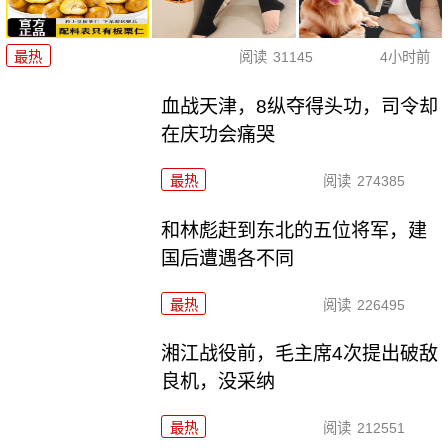
最热
阅读
31145
4小时前
血战天津，8纵夺得头功，司令却
在庆功会痛哭
最热
阅读
274385
和林彪赶到东北的五位将军，建
国后遭遇各不同
最热
阅读
226495
湘江战役前，毛主席4次提出破敌
良机，没采纳
最热
阅读
212551