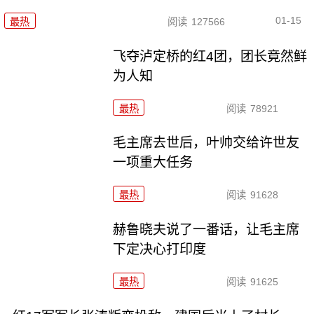
01-15
最热
阅读
127566
飞夺泸定桥的红4团，团长竟然鲜
为人知
最热
阅读
78921
毛主席去世后，叶帅交给许世友
一项重大任务
最热
阅读
91628
赫鲁晓夫说了一番话，让毛主席
下定决心打印度
最热
阅读
91625