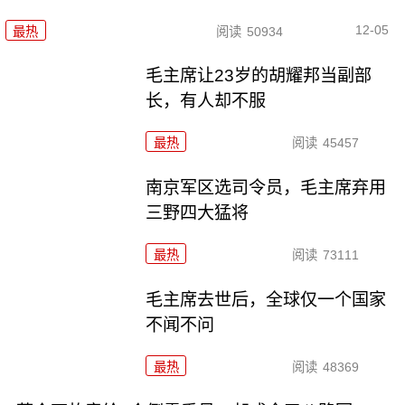
12-05
最热
阅读
50934
毛主席让23岁的胡耀邦当副部
长，有人却不服
最热
阅读
45457
南京军区选司令员，毛主席弃用
三野四大猛将
最热
阅读
73111
毛主席去世后，全球仅一个国家
不闻不问
最热
阅读
48369