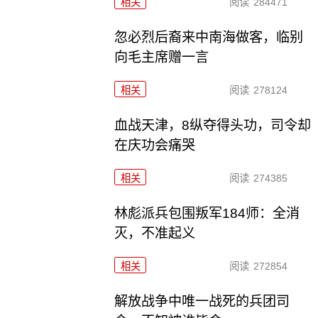
相关
阅读
284471
忽必烈后裔来中南海做客，临别
向毛主席赠一言
相关
阅读
278124
血战天津，8纵夺得头功，司令却
在庆功会痛哭
相关
阅读
274385
林彪派兵包围叛军184师：全消
灭，不准起义
相关
阅读
272854
解放战争中唯一战死的兵团司