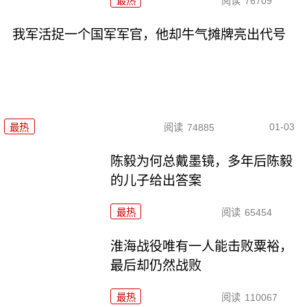
最热
阅读
76709
我军活捉一个国军军官，他却牛气摊牌亮出代号
01-03
最热
阅读
74885
陈毅为何总戴墨镜，多年后陈毅
的儿子给出答案
最热
阅读
65454
淮海战役唯有一人能击败粟裕，
最后却仍然战败
最热
阅读
110067