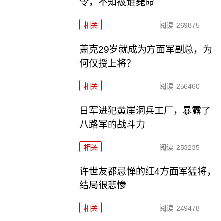
令，不知被谁毙命
相关
阅读
269875
萧克29岁就成为方面军副总，为
何仅授上将？
相关
阅读
256460
日军进犯黄崖洞兵工厂，暴露了
八路军的战斗力
相关
阅读
253235
许世友都忌惮的红4方面军猛将，
结局很悲惨
相关
阅读
249478