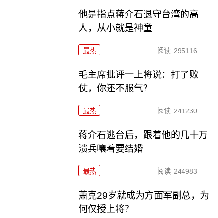
他是指点蒋介石退守台湾的高
人，从小就是神童
最热
阅读
295116
毛主席批评一上将说：打了败
仗，你还不服气？
最热
阅读
241230
蒋介石逃台后，跟着他的几十万
溃兵嚷着要结婚
最热
阅读
244983
萧克29岁就成为方面军副总，为
何仅授上将？