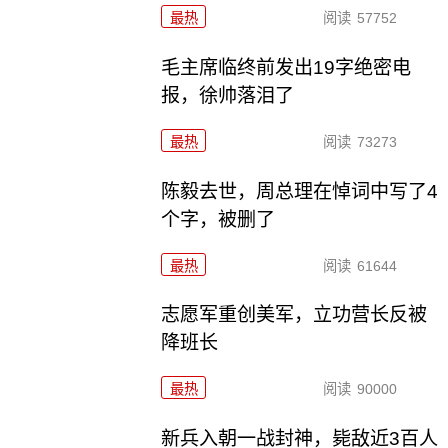
最热
阅读
57752
毛主席临终前发出19字绝密电
报，徐帅落泪了
最热
阅读
73273
陈毅去世，周总理在悼词中写了4
个字，被删了
最热
阅读
61644
志愿军重创美军，立功营长反被
降班长
最热
阅读
90000
新兵入朝一战封神，毙敌近3百人