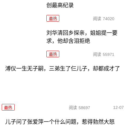
创最高纪录
最热
阅读
74020
刘华清回乡探亲，姐姐提一要
求，他却含泪拒绝
最热
阅读
55971
溥仪一生无子嗣，三弟生了仨儿子，却都成才了
12-07
最热
阅读
58697
儿子问了张爱萍一个什么问题，惹得勃然大怒