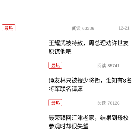
12-21
最热
阅读
63336
王耀武被特赦，周总理劝许世友
原谅他吧
最热
阅读
85741
谭友林只被授少将衔，谁知有8名
将军联名请愿
最热
阅读
70126
聂荣臻回江津老家，结果到母校
参观时却很失望