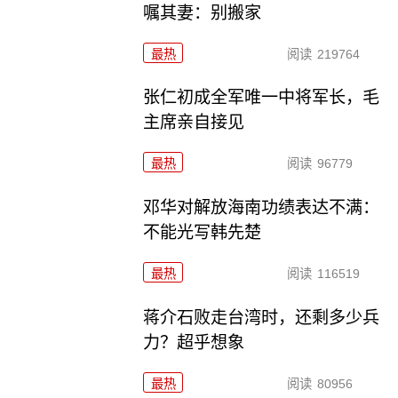
嘱其妻：别搬家
最热
阅读
219764
张仁初成全军唯一中将军长，毛
主席亲自接见
最热
阅读
96779
邓华对解放海南功绩表达不满：
不能光写韩先楚
最热
阅读
116519
蒋介石败走台湾时，还剩多少兵
力？超乎想象
最热
阅读
80956