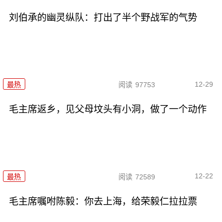
刘伯承的幽灵纵队：打出了半个野战军的气势
12-29
最热
阅读
97753
毛主席返乡，见父母坟头有小洞，做了一个动作
12-22
最热
阅读
72589
毛主席嘱咐陈毅：你去上海，给荣毅仁拉拉票