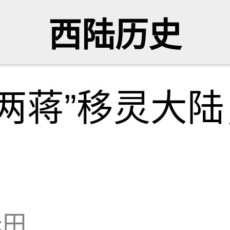
西陆历史
两蒋”移灵大
无田