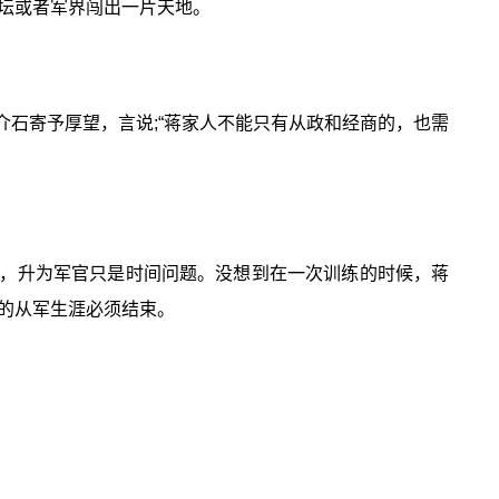
坛或者军界闯出一片天地。
石寄予厚望，言说;“蒋家人不能只有从政和经商的，也需
，升为军官只是时间问题。没想到在一次训练的时候，蒋
的从军生涯必须结束。