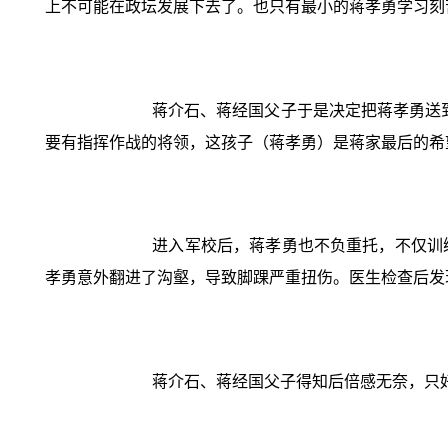
上不可能在政坛发展下去了。也只有最小的蒋孝勇学习刻
蒋介石、蒋经国父子于是决定把蒋孝勇送
要有指挥作战的将领，这孩子（蒋孝勇）是蒋家最后的希
进入军校后，蒋孝勇也不负重托，不仅训
孝勇意外翻进了沟壑，导致脚踝严重扭伤。医生检查后发
蒋介石、蒋经国父子得知后倍感无奈，只