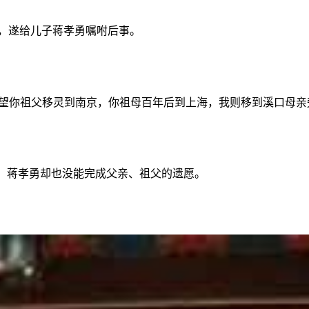
木，遂给儿子蒋孝勇嘱咐后事。
望你祖父移灵到南京，你祖母百年后到上海，我则移到溪口母亲
因，蒋孝勇却也没能完成父亲、祖父的遗愿。