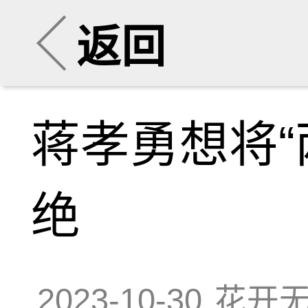
返回
蒋孝勇想将“
绝
2023-10-30
花开