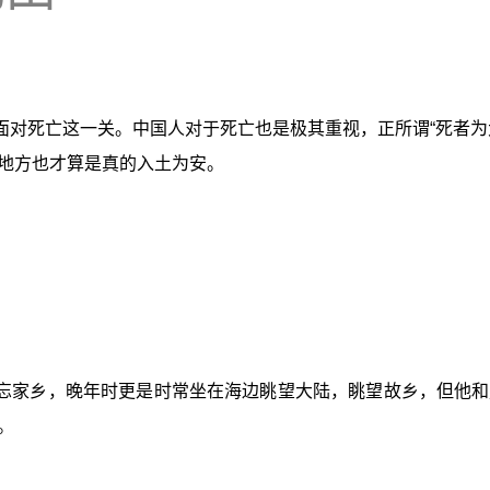
面对死亡这一关。中国人对于死亡也是极其重视，正所谓“死者为
地方也才算是真的入土为安。
忘家乡，晚年时更是时常坐在海边眺望大陆，眺望故乡，但他和
。