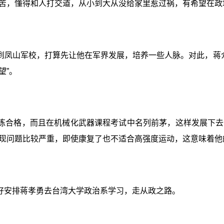
苦，懂得和人打交道，从小到大从没给家里惹过祸，有希望在政
到凤山军校，打算先让他在军界发展，培养一些人脉。对此，蒋介
望”。
练合格，而且在机械化武器课程考试中名列前茅，这样发展下去
现问题比较严重，即使康复了也不适合高强度运动，这意味着他
好安排蒋孝勇去台湾大学政治系学习，走从政之路。