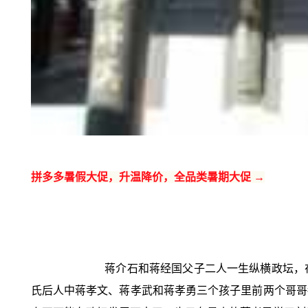
拼多多暑假大促，升温降价，全品类暑期大促 →
蒋介石和蒋经国父子二人一生纵横政坛，
氏后人中蒋孝文、蒋孝武和蒋孝勇三个孩子里前两个哥哥