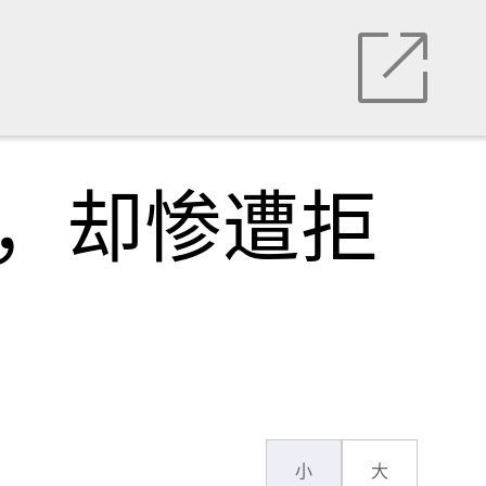
陆，却惨遭拒
小
大