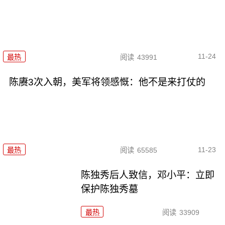
11-24
最热
阅读
43991
陈赓3次入朝，美军将领感慨：他不是来打仗的
11-23
最热
阅读
65585
陈独秀后人致信，邓小平：立即
保护陈独秀墓
最热
阅读
33909