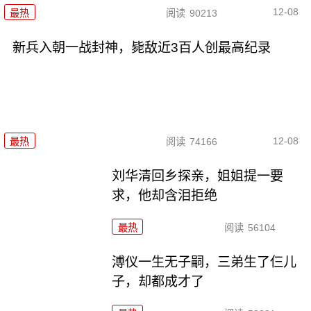
12-08
最热
阅读
90213
新兵入朝一战封神，毙敌近3百人创最高纪录
12-08
最热
阅读
74166
刘华清回乡探亲，姐姐提一要
求，他却含泪拒绝
最热
阅读
56104
溥仪一生无子嗣，三弟生了仨儿
子，却都成才了