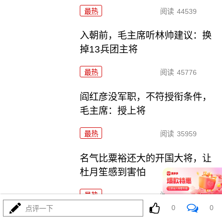
最热
阅读
44539
入朝前，毛主席听林帅建议：换
掉13兵团主将
最热
阅读
45776
阎红彦没军职，不符授衔条件，
毛主席：授上将
最热
阅读
35959
名气比粟裕还大的开国大将，让
杜月笙感到害怕
最热
阅读
48671
0
0
点评一下
曹操为何要杀神医华佗？竟然和