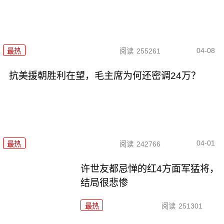
04-08
最热
阅读
255261
抗美援朝胜利在望，毛主席为何还密调24万？
04-01
最热
阅读
242766
许世友都忌惮的红4方面军猛将，
结局很悲惨
最热
阅读
251301