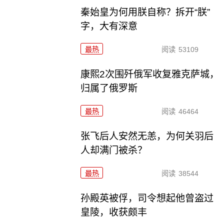
秦始皇为何用朕自称？拆开“朕”
字，大有深意
最热
阅读
53109
康熙2次围歼俄军收复雅克萨城，
归属了俄罗斯
最热
阅读
46464
张飞后人安然无恙，为何关羽后
人却满门被杀？
最热
阅读
38544
孙殿英被俘，司令想起他曾盗过
皇陵，收获颇丰