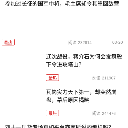
参加过长征的国军中将，毛主席却令其重回敌营
03-20
最热
阅读
232614
辽沈战役，蒋介石为何会发疯般
下令进攻塔山？
最热
阅读
211967
瓦岗实力天下第一，却突然崩
盘，幕后原因揭晓
最热
阅读
244476
双十一现货专场真如平台商家所说的那样吗？