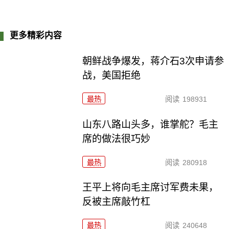
更多精彩内容
朝鲜战争爆发，蒋介石3次申请参
战，美国拒绝
最热
阅读
198931
山东八路山头多，谁掌舵？毛主
席的做法很巧妙
最热
阅读
280918
王平上将向毛主席讨军费未果，
反被主席敲竹杠
最热
阅读
240648