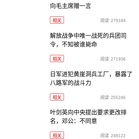
向毛主席赠一言
相关
阅读
279184
解放战争中唯一战死的兵团司
令，不知被谁毙命
相关
阅读
271936
日军进犯黄崖洞兵工厂，暴露了
八路军的战斗力
相关
阅读
255246
叶剑英向中央提出要求更改排
名，邓公：不同意
相关
阅读
248122