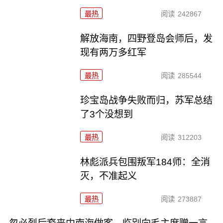
最热
阅读
242867
解放海南，四野登岛会师后，发
现有两万多红军
最热
阅读
285544
珍宝岛战争失败而归，苏军总结
了3个没想到
最热
阅读
312203
林彪派兵包围叛军184师：全消
灭，不准起义
最热
阅读
273887