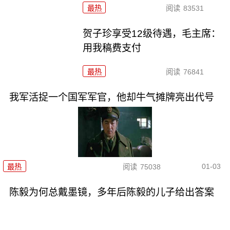
最热
阅读
83531
贺子珍享受12级待遇，毛主席：
用我稿费支付
最热
阅读
76841
我军活捉一个国军军官，他却牛气摊牌亮出代号
01-03
最热
阅读
75038
陈毅为何总戴墨镜，多年后陈毅的儿子给出答案