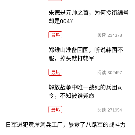
朱德是元帅之首，为何授衔编号
却是004？
最热
阅读
234378
郑维山准备回国，听说韩国不
服，掉头就打韩军
最热
阅读
302497
解放战争中唯一战死的兵团司
令，不知被谁毙命
最热
阅读
271954
日军进犯黄崖洞兵工厂，暴露了八路军的战斗力