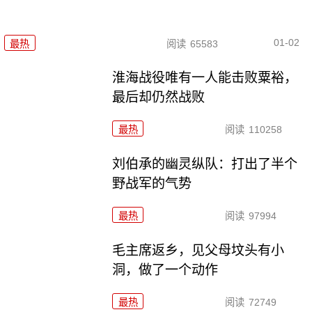
01-02
最热
阅读
65583
淮海战役唯有一人能击败粟裕，
最后却仍然战败
最热
阅读
110258
刘伯承的幽灵纵队：打出了半个
野战军的气势
最热
阅读
97994
毛主席返乡，见父母坟头有小
洞，做了一个动作
最热
阅读
72749