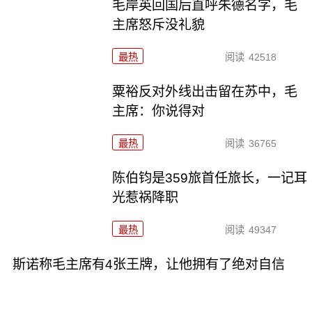
毛岸英回国后直呼朱德名字，毛
主席怒斥没礼貌
最热
阅读
42518
粟裕反对外线出击留在苏中，毛
主席：你说得对
最热
阅读
36765
陈伯钧是359旅首任旅长，一记耳
光惹祸降职
最热
阅读
49347
斯诺称毛主席有4张王牌，让他拥有了绝对自信