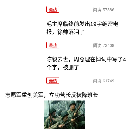
最热
阅读
57886
毛主席临终前发出19字绝密电
报，徐帅落泪了
最热
阅读
73408
陈毅去世，周总理在悼词中写了4
个字，被删了
最热
阅读
61749
志愿军重创美军，立功营长反被降班长