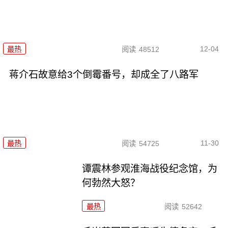
12-04
最热
阅读
48512
蒋介石故意给3个倒霉番号，却成全了八路军
11-30
最热
阅读
54725
谭震林参观淮海战役纪念馆，为
何勃然大怒？
最热
阅读
52642