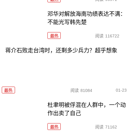
邓华对解放海南功绩表达不满：
不能光写韩先楚
最热
阅读
116722
蒋介石败走台湾时，还剩多少兵力？超乎想象
01-23
最热
阅读
81084
杜聿明被俘混在人群中，一个动
作出卖了自己
最热
阅读
71162