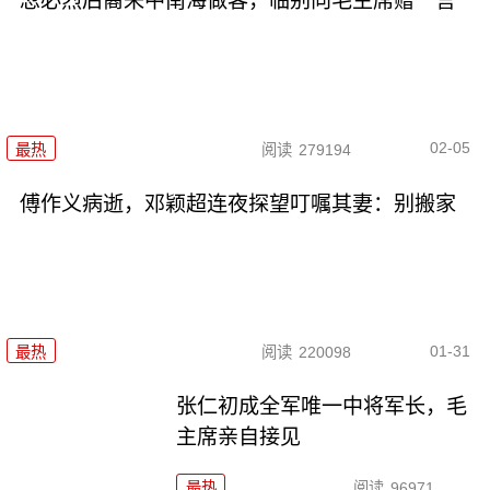
忽必烈后裔来中南海做客，临别向毛主席赠一言
02-05
最热
阅读
279194
傅作义病逝，邓颖超连夜探望叮嘱其妻：别搬家
01-31
最热
阅读
220098
张仁初成全军唯一中将军长，毛
主席亲自接见
最热
阅读
96971