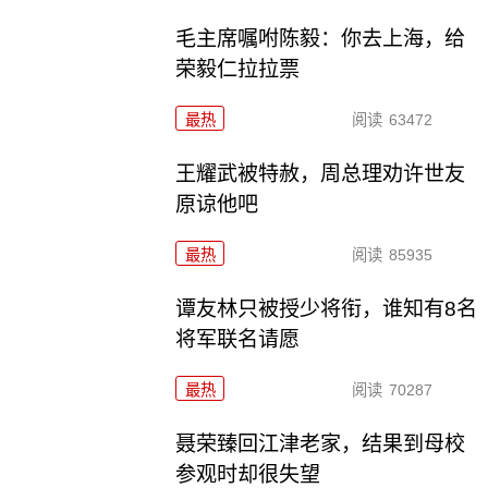
毛主席嘱咐陈毅：你去上海，给
荣毅仁拉拉票
最热
阅读
63472
王耀武被特赦，周总理劝许世友
原谅他吧
最热
阅读
85935
谭友林只被授少将衔，谁知有8名
将军联名请愿
最热
阅读
70287
聂荣臻回江津老家，结果到母校
参观时却很失望