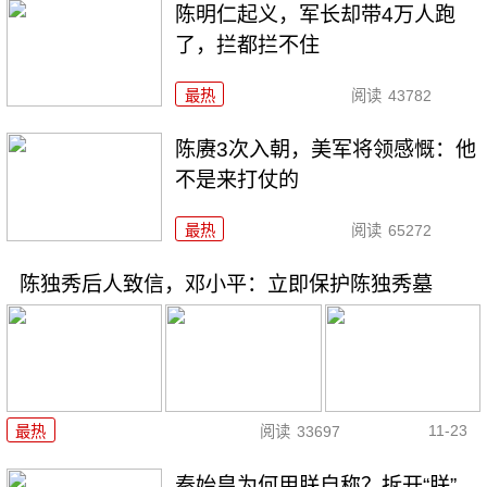
陈明仁起义，军长却带4万人跑
了，拦都拦不住
最热
阅读
43782
陈赓3次入朝，美军将领感慨：他
不是来打仗的
最热
阅读
65272
陈独秀后人致信，邓小平：立即保护陈独秀墓
11-23
最热
阅读
33697
秦始皇为何用朕自称？拆开“朕”