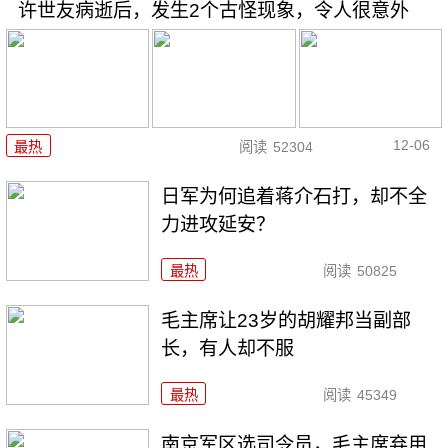
许世友病逝后，发生2个古怪现象，令人很意外
12-06
最热
阅读
52304
日军为何追着蒋介石打，却不全
力进攻延安？
最热
阅读
50825
毛主席让23岁的胡耀邦当副部
长，有人却不服
最热
阅读
45349
南京军区选司令员，毛主席弃用