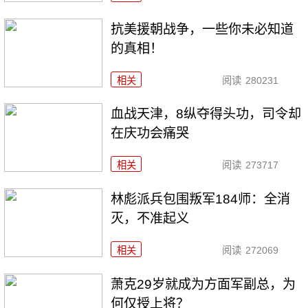
抗美援朝战争，一些你未必知道
的真相！
相关
阅读
280231
血战天津，8纵夺得头功，司令却
在庆功会痛哭
相关
阅读
273717
林彪派兵包围叛军184师：全消
灭，不准起义
相关
阅读
272069
萧克29岁就成为方面军副总，为
何仅授上将？