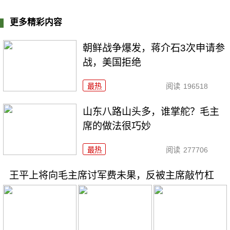
更多精彩内容
朝鲜战争爆发，蒋介石3次申请参
战，美国拒绝
最热
阅读
196518
山东八路山头多，谁掌舵？毛主
席的做法很巧妙
最热
阅读
277706
王平上将向毛主席讨军费未果，反被主席敲竹杠