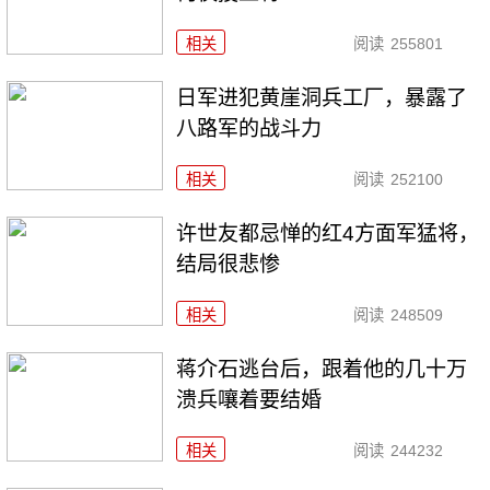
相关
阅读
255801
日军进犯黄崖洞兵工厂，暴露了
八路军的战斗力
相关
阅读
252100
许世友都忌惮的红4方面军猛将，
结局很悲惨
相关
阅读
248509
蒋介石逃台后，跟着他的几十万
溃兵嚷着要结婚
相关
阅读
244232