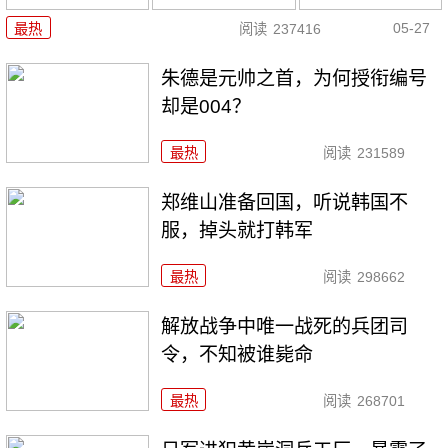
05-27
最热
阅读
237416
朱德是元帅之首，为何授衔编号
却是004？
最热
阅读
231589
郑维山准备回国，听说韩国不
服，掉头就打韩军
最热
阅读
298662
解放战争中唯一战死的兵团司
令，不知被谁毙命
最热
阅读
268701