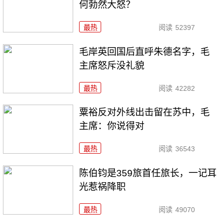
何勃然大怒？
最热
阅读
52397
毛岸英回国后直呼朱德名字，毛
主席怒斥没礼貌
最热
阅读
42282
粟裕反对外线出击留在苏中，毛
主席：你说得对
最热
阅读
36543
陈伯钧是359旅首任旅长，一记耳
光惹祸降职
最热
阅读
49070