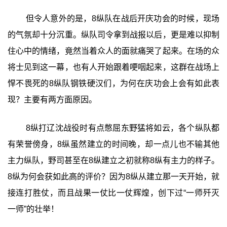
但令人意外的是，8纵队在战后开庆功会的时候，现场
的气氛却十分沉重。纵队司令拿到战报以后，更是难以抑制
住心中的情绪，竟然当着众人的面就痛哭了起来。在场的众
将士见到这一幕，也有人开始跟着哽咽起来，这群在战场上
悍不畏死的8纵队钢铁硬汉们，为何在庆功会上会有如此表
现？主要有两方面原因。
8纵打辽沈战役时有点憋屈东野猛将如云，各个纵队都
有荣誉傍身，8纵虽然建立的时间晚，却一点儿也不输其他
主力纵队，野司甚至在8纵建立之初就称8纵有主力的样子。
8纵为何会获如此高的评价？因为8纵从建立那一天开始，就
接连打胜仗，而且战果一仗比一仗辉煌，创下过“一师歼灭
一师”的壮举！