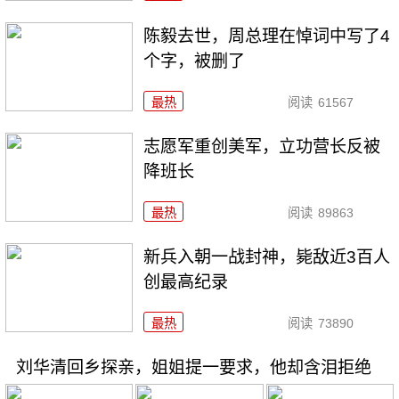
陈毅去世，周总理在悼词中写了4
个字，被删了
最热
阅读
61567
志愿军重创美军，立功营长反被
降班长
最热
阅读
89863
新兵入朝一战封神，毙敌近3百人
创最高纪录
最热
阅读
73890
刘华清回乡探亲，姐姐提一要求，他却含泪拒绝