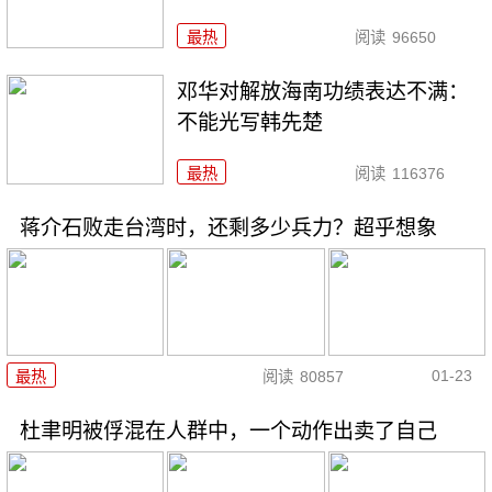
最热
阅读
96650
邓华对解放海南功绩表达不满：
不能光写韩先楚
最热
阅读
116376
蒋介石败走台湾时，还剩多少兵力？超乎想象
01-23
最热
阅读
80857
杜聿明被俘混在人群中，一个动作出卖了自己