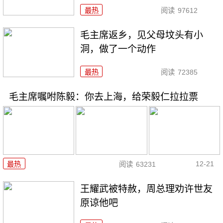
最热
阅读
97612
毛主席返乡，见父母坟头有小
洞，做了一个动作
最热
阅读
72385
毛主席嘱咐陈毅：你去上海，给荣毅仁拉拉票
12-21
最热
阅读
63231
王耀武被特赦，周总理劝许世友
原谅他吧