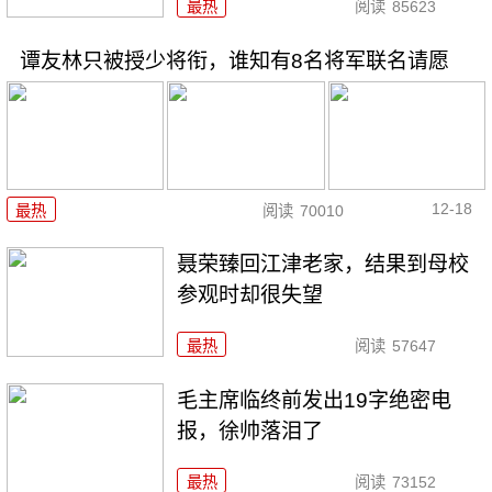
最热
阅读
85623
谭友林只被授少将衔，谁知有8名将军联名请愿
12-18
最热
阅读
70010
聂荣臻回江津老家，结果到母校
参观时却很失望
最热
阅读
57647
毛主席临终前发出19字绝密电
报，徐帅落泪了
最热
阅读
73152