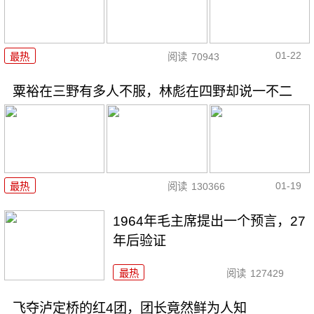
01-22
最热
阅读
70943
粟裕在三野有多人不服，林彪在四野却说一不二
01-19
最热
阅读
130366
1964年毛主席提出一个预言，27
年后验证
最热
阅读
127429
飞夺泸定桥的红4团，团长竟然鲜为人知