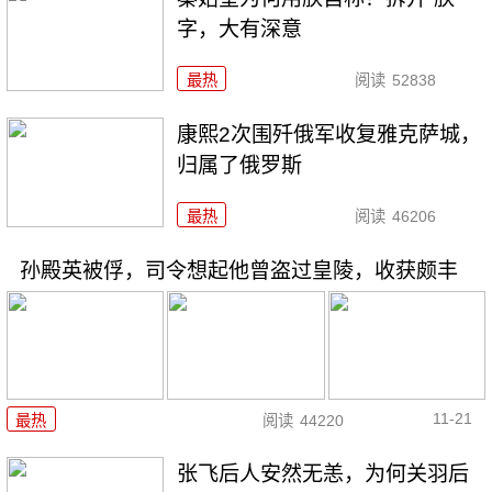
字，大有深意
最热
阅读
52838
康熙2次围歼俄军收复雅克萨城，
归属了俄罗斯
最热
阅读
46206
孙殿英被俘，司令想起他曾盗过皇陵，收获颇丰
11-21
最热
阅读
44220
张飞后人安然无恙，为何关羽后