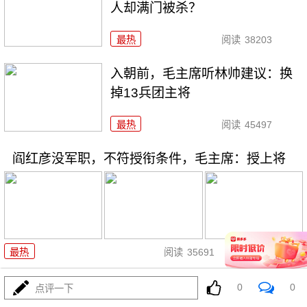
人却满门被杀？
最热
阅读
38203
入朝前，毛主席听林帅建议：换
掉13兵团主将
最热
阅读
45497
阎红彦没军职，不符授衔条件，毛主席：授上将
11-20
最热
阅读
35691
名气比粟裕还大的开国大将，让
0
0
点评一下
杜月笙感到害怕