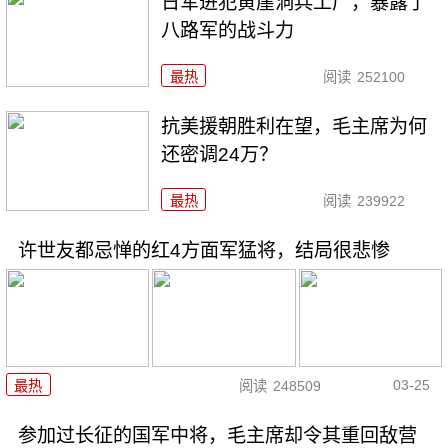
日军进犯黄崖洞兵工厂，暴露了
八路军的战斗力
最热
阅读
252100
抗美援朝胜利在望，毛主席为何
还密调24万？
最热
阅读
239922
许世友都忌惮的红4方面军猛将，结局很悲惨
03-25
最热
阅读
248509
参加过长征的国军中将，毛主席却令其重回敌营