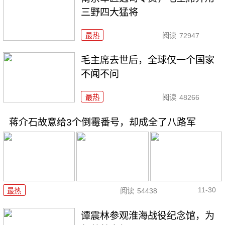
三野四大猛将
最热
阅读
72947
毛主席去世后，全球仅一个国家
不闻不问
最热
阅读
48266
蒋介石故意给3个倒霉番号，却成全了八路军
11-30
最热
阅读
54438
谭震林参观淮海战役纪念馆，为