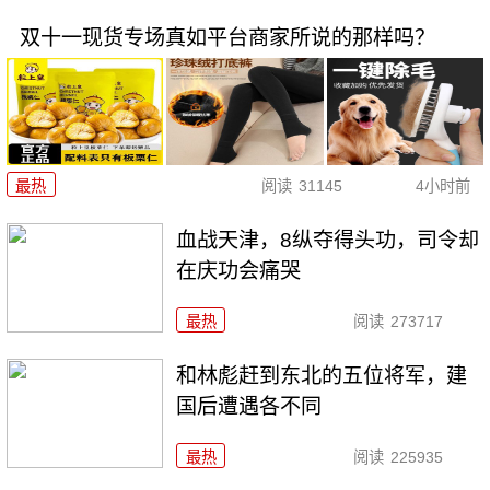
双十一现货专场真如平台商家所说的那样吗？
最热
阅读
31145
4小时前
血战天津，8纵夺得头功，司令却
在庆功会痛哭
最热
阅读
273717
和林彪赶到东北的五位将军，建
国后遭遇各不同
最热
阅读
225935