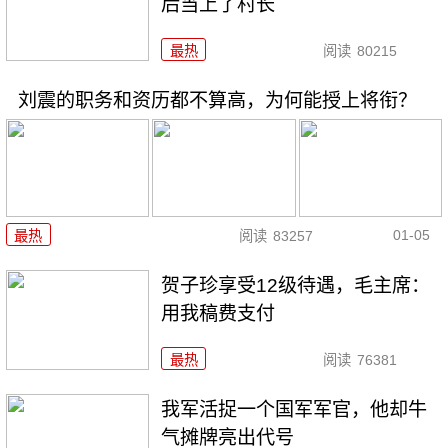
后当上了村长
最热
阅读
80215
刘震的职务和资历都不算高，为何能授上将衔？
01-05
最热
阅读
83257
贺子珍享受12级待遇，毛主席：
用我稿费支付
最热
阅读
76381
我军活捉一个国军军官，他却牛
气摊牌亮出代号