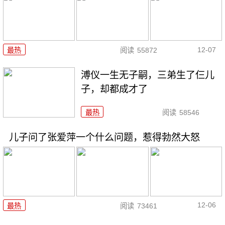
12-07
最热
阅读
55872
溥仪一生无子嗣，三弟生了仨儿
子，却都成才了
最热
阅读
58546
儿子问了张爱萍一个什么问题，惹得勃然大怒
12-06
最热
阅读
73461