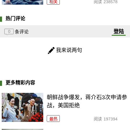
相关
阅读
238578
热门评论
登陆
0
条评论
我来说两句
更多精彩内容
朝鲜战争爆发，蒋介石3次申请参
战，美国拒绝
最热
阅读
197394