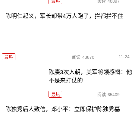
最热
阅读
40897
陈明仁起义，军长却带4万人跑了，拦都拦不住
11-24
最热
阅读
43870
陈赓3次入朝，美军将领感慨：他
不是来打仗的
最热
阅读
65409
陈独秀后人致信，邓小平：立即保护陈独秀墓