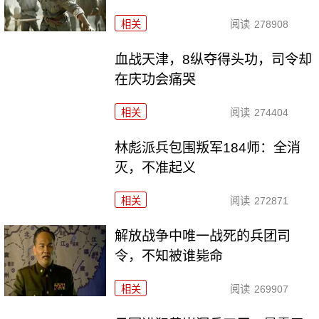
相关
阅读
278908
血战天津，8纵夺得头功，司令却
在庆功会痛哭
相关
阅读
274404
林彪派兵包围叛军184师：全消
灭，不准起义
相关
阅读
272871
解放战争中唯一战死的兵团司
令，不知被谁毙命
相关
阅读
269907