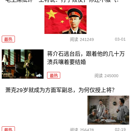
03-01
最热
阅读
241249
蒋介石逃台后，跟着他的几十万
溃兵嚷着要结婚
最热
阅读
245000
萧克29岁就成为方面军副总，为何仅授上将？
02-19
最热
阅读
256478