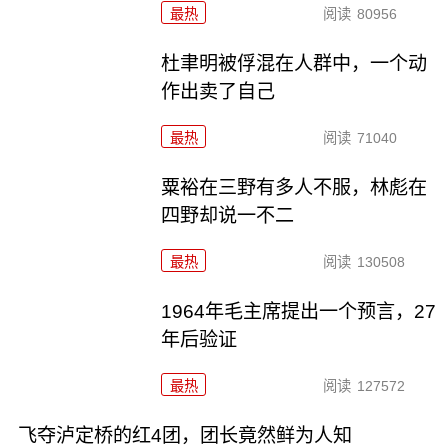
最热
阅读
80956
杜聿明被俘混在人群中，一个动
作出卖了自己
最热
阅读
71040
粟裕在三野有多人不服，林彪在
四野却说一不二
最热
阅读
130508
1964年毛主席提出一个预言，27
年后验证
最热
阅读
127572
飞夺泸定桥的红4团，团长竟然鲜为人知