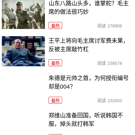
山东八路山头多，谁掌舵？毛主
席的做法很巧妙
最热
阅读
278908
王平上将向毛主席讨军费未果，
反被主席敲竹杠
最热
阅读
238578
朱德是元帅之首，为何授衔编号
却是004？
最热
阅读
232603
郑维山准备回国，听说韩国不
服，掉头就打韩军