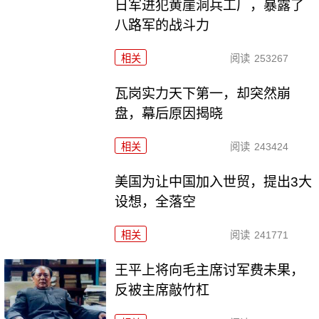
日军进犯黄崖洞兵工厂，暴露了
八路军的战斗力
相关
阅读
253267
瓦岗实力天下第一，却突然崩
盘，幕后原因揭晓
相关
阅读
243424
美国为让中国加入世贸，提出3大
设想，全落空
相关
阅读
241771
王平上将向毛主席讨军费未果，
反被主席敲竹杠