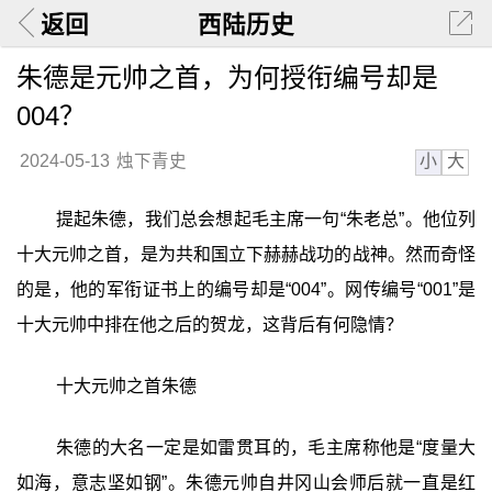
返回
西陆历史
朱德是元帅之首，为何授衔编号却是
004？
小
大
2024-05-13
烛下青史
提起朱德，我们总会想起毛主席一句“朱老总”。他位列
十大元帅之首，是为共和国立下赫赫战功的战神。然而奇怪
的是，他的军衔证书上的编号却是“004”。网传编号“001”是
十大元帅中排在他之后的贺龙，这背后有何隐情？
十大元帅之首朱德
朱德的大名一定是如雷贯耳的，毛主席称他是“度量大
如海，意志坚如钢”。朱德元帅自井冈山会师后就一直是红