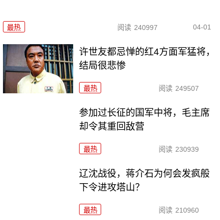
04-01
最热
阅读
240997
许世友都忌惮的红4方面军猛将，
结局很悲惨
最热
阅读
249507
参加过长征的国军中将，毛主席
却令其重回敌营
最热
阅读
230939
辽沈战役，蒋介石为何会发疯般
下令进攻塔山？
最热
阅读
210960