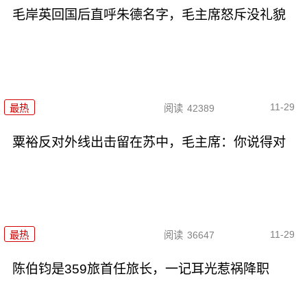
毛岸英回国后直呼朱德名字，毛主席怒斥没礼貌
11-29
最热
阅读
42389
粟裕反对外线出击留在苏中，毛主席：你说得对
11-29
最热
阅读
36647
陈伯钧是359旅首任旅长，一记耳光惹祸降职