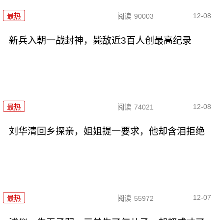
12-08
最热
阅读
90003
新兵入朝一战封神，毙敌近3百人创最高纪录
12-08
最热
阅读
74021
刘华清回乡探亲，姐姐提一要求，他却含泪拒绝
12-07
最热
阅读
55972