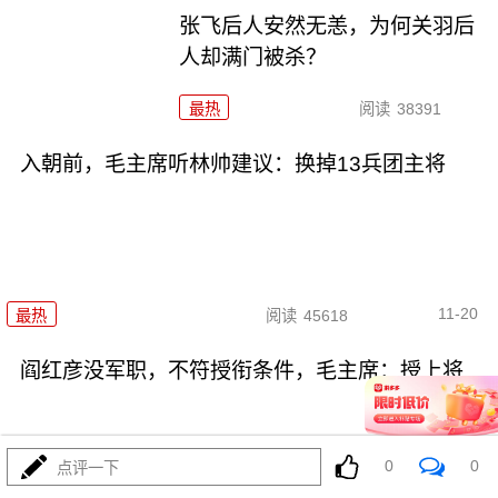
张飞后人安然无恙，为何关羽后
人却满门被杀？
最热
阅读
38391
入朝前，毛主席听林帅建议：换掉13兵团主将
11-20
最热
阅读
45618
阎红彦没军职，不符授衔条件，毛主席：授上将
0
0
点评一下