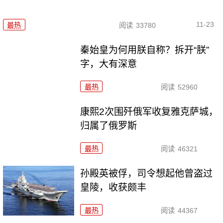
11-23
最热
阅读
33780
秦始皇为何用朕自称？拆开“朕”
字，大有深意
最热
阅读
52960
康熙2次围歼俄军收复雅克萨城，
归属了俄罗斯
最热
阅读
46321
孙殿英被俘，司令想起他曾盗过
皇陵，收获颇丰
最热
阅读
44367