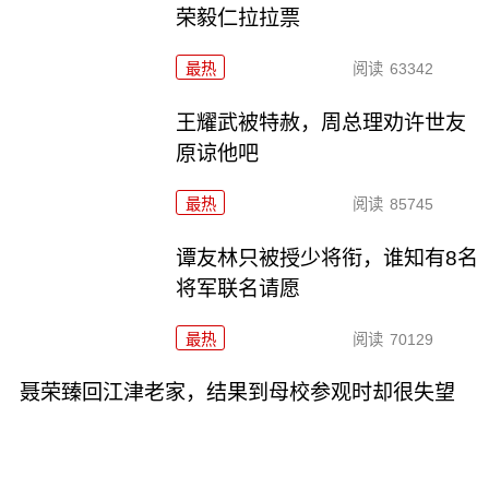
荣毅仁拉拉票
最热
阅读
63342
王耀武被特赦，周总理劝许世友
原谅他吧
最热
阅读
85745
谭友林只被授少将衔，谁知有8名
将军联名请愿
最热
阅读
70129
聂荣臻回江津老家，结果到母校参观时却很失望