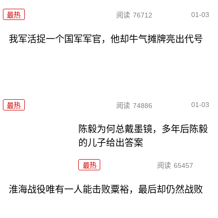
01-03
最热
阅读
76712
我军活捉一个国军军官，他却牛气摊牌亮出代号
01-03
最热
阅读
74886
陈毅为何总戴墨镜，多年后陈毅
的儿子给出答案
最热
阅读
65457
淮海战役唯有一人能击败粟裕，最后却仍然战败