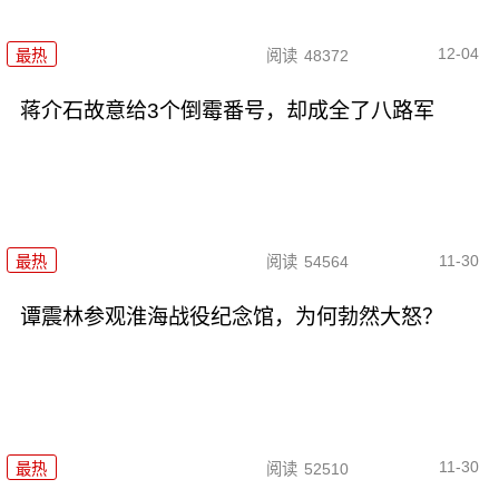
12-04
最热
阅读
48372
蒋介石故意给3个倒霉番号，却成全了八路军
11-30
最热
阅读
54564
谭震林参观淮海战役纪念馆，为何勃然大怒？
11-30
最热
阅读
52510