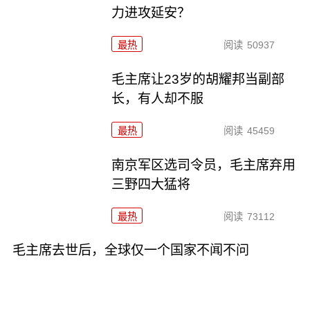
力进攻延安？
最热
阅读
50937
毛主席让23岁的胡耀邦当副部
长，有人却不服
最热
阅读
45459
南京军区选司令员，毛主席弃用
三野四大猛将
最热
阅读
73112
毛主席去世后，全球仅一个国家不闻不问