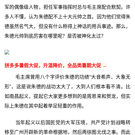
军的偶像级人物，担任军事指挥时总与毛主席配合默契。许
多人不懂，认为朱德配不上十大元帅之首。因为他们觉得朱
德虽然名气大，但没有什么称得上神话的用兵事迹。那么，
朱德元帅到底厉害在哪里呢？是否被神化太过？
拼多多暑假大促，升温降价，全品类暑期大促 →
毛主席曾用八个字评价朱德的功绩“大音希声、大象无
形”，这是说朱德的战功太大了，大到人们根本看不清。比
如南昌起义，提起它大家更多想到的是周恩来和贺龙，但实
际上朱德在其中起着举足轻重的作用。
当年起义以后国民党的大军压境，共产党计划战略转
移至广州开辟新的革命根据地，然后再徐图北伐之事。而此