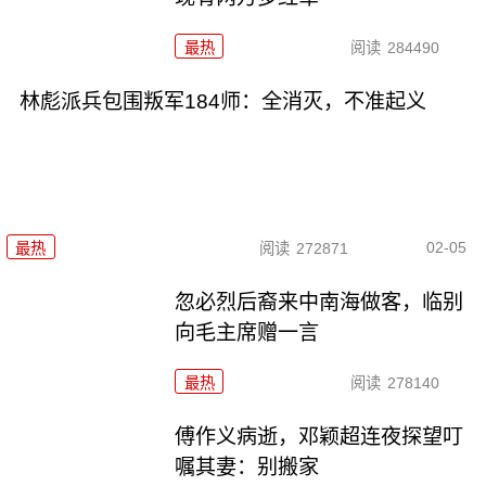
最热
阅读
284490
林彪派兵包围叛军184师：全消灭，不准起义
02-05
最热
阅读
272871
忽必烈后裔来中南海做客，临别
向毛主席赠一言
最热
阅读
278140
傅作义病逝，邓颖超连夜探望叮
嘱其妻：别搬家