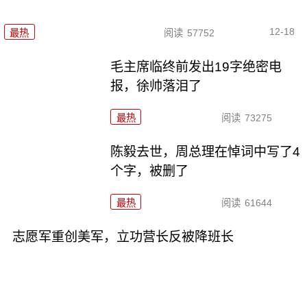
12-18
最热
阅读
57752
毛主席临终前发出19字绝密电
报，徐帅落泪了
最热
阅读
73275
陈毅去世，周总理在悼词中写了4
个字，被删了
最热
阅读
61644
志愿军重创美军，立功营长反被降班长