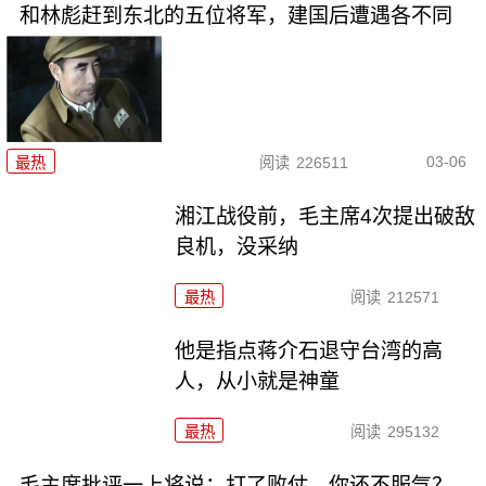
和林彪赶到东北的五位将军，建国后遭遇各不同
03-06
最热
阅读
226511
湘江战役前，毛主席4次提出破敌
良机，没采纳
最热
阅读
212571
他是指点蒋介石退守台湾的高
人，从小就是神童
最热
阅读
295132
毛主席批评一上将说：打了败仗，你还不服气？