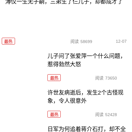
溥仪一生无子嗣，三弟生了仨儿子，却都成才了
12-07
最热
阅读
58699
儿子问了张爱萍一个什么问题，
惹得勃然大怒
最热
阅读
73650
许世友病逝后，发生2个古怪现
象，令人很意外
最热
阅读
52428
日军为何追着蒋介石打，却不全