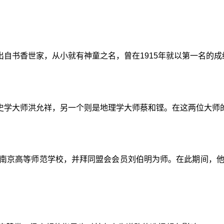
自书香世家，从小就有神童之名，曾在1915年就以第一名的
史学大师洪允祥，另一个则是地理学大师蔡和铿。在这两位大师
考入南京高等师范学校，并拜同盟会会员刘伯明为师。在此期间，