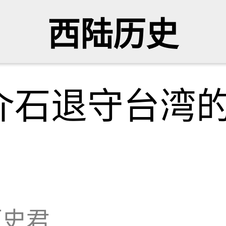
西陆历史
介石退守台湾
历史君