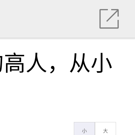
的高人，从小
小
大