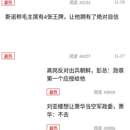
11-28
最热
阅读
49191
斯诺称毛主席有4张王牌，让他拥有了绝对自信
11-27
最热
阅读
44207
高岗反对出兵朝鲜，彭总：勋章
第一个应授给他
最热
阅读
43849
刘亚楼想让萧华当空军政委，萧
华：不去
最热
阅读
40886