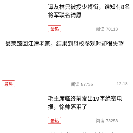
谭友林只被授少将衔，谁知有8名
将军联名请愿
最热
阅读
70113
聂荣臻回江津老家，结果到母校参观时却很失望
12-18
最热
阅读
57735
毛主席临终前发出19字绝密电
报，徐帅落泪了
最热
阅读
73258