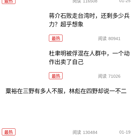
01-25
最热
阅读
116508
蒋介石败走台湾时，还剩多少兵
力？超乎想象
最热
阅读
80941
杜聿明被俘混在人群中，一个动
作出卖了自己
最热
阅读
71026
粟裕在三野有多人不服，林彪在四野却说一不二
01-19
最热
阅读
130484