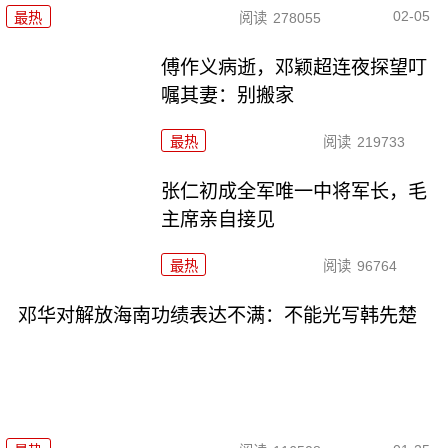
02-05
最热
阅读
278055
傅作义病逝，邓颖超连夜探望叮
嘱其妻：别搬家
最热
阅读
219733
张仁初成全军唯一中将军长，毛
主席亲自接见
最热
阅读
96764
邓华对解放海南功绩表达不满：不能光写韩先楚