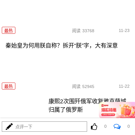
11-23
最热
阅读
33768
秦始皇为何用朕自称？拆开“朕”字，大有深意
11-22
最热
阅读
52945
康熙2次围歼俄军收复雅克萨城，
归属了俄罗斯
最热
阅读
46294
0
0
点评一下