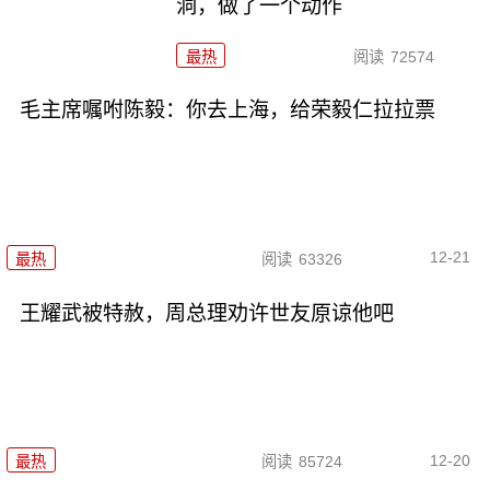
洞，做了一个动作
最热
阅读
72574
毛主席嘱咐陈毅：你去上海，给荣毅仁拉拉票
12-21
最热
阅读
63326
王耀武被特赦，周总理劝许世友原谅他吧
12-20
最热
阅读
85724