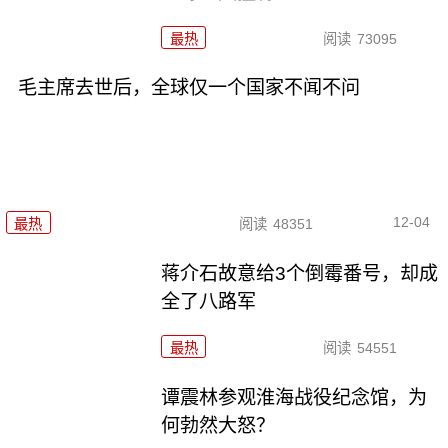
最热
阅读
73095
毛主席去世后，全球仅一个国家不闻不问
12-04
最热
阅读
48351
蒋介石故意给3个倒霉番号，却成
全了八路军
最热
阅读
54551
谭震林参观淮海战役纪念馆，为
何勃然大怒？