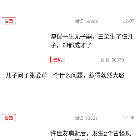
12-07
最热
阅读
55959
溥仪一生无子嗣，三弟生了仨儿
子，却都成才了
最热
阅读
58678
儿子问了张爱萍一个什么问题，惹得勃然大怒
12-06
最热
阅读
73627
许世友病逝后，发生2个古怪现