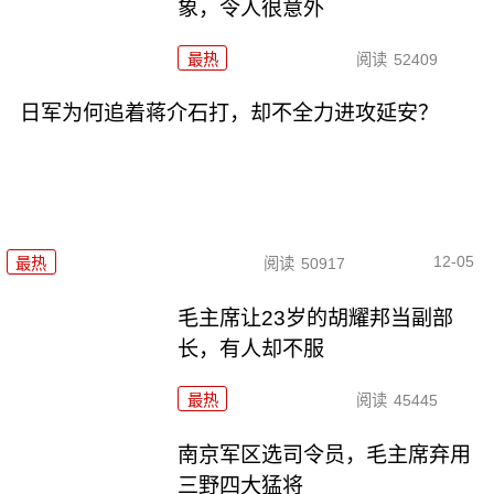
象，令人很意外
最热
阅读
52409
日军为何追着蒋介石打，却不全力进攻延安？
12-05
最热
阅读
50917
毛主席让23岁的胡耀邦当副部
长，有人却不服
最热
阅读
45445
南京军区选司令员，毛主席弃用
三野四大猛将