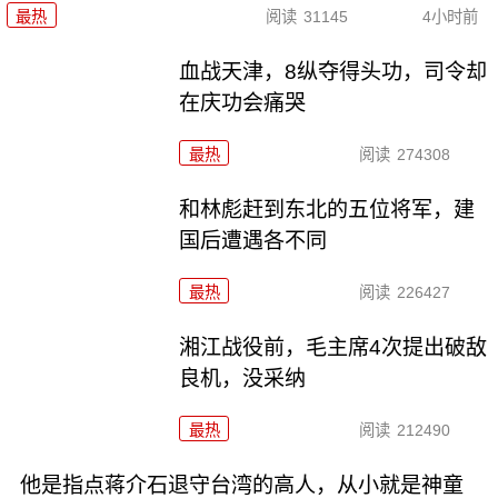
最热
阅读
31145
4小时前
血战天津，8纵夺得头功，司令却
在庆功会痛哭
最热
阅读
274308
和林彪赶到东北的五位将军，建
国后遭遇各不同
最热
阅读
226427
湘江战役前，毛主席4次提出破敌
良机，没采纳
最热
阅读
212490
他是指点蒋介石退守台湾的高人，从小就是神童