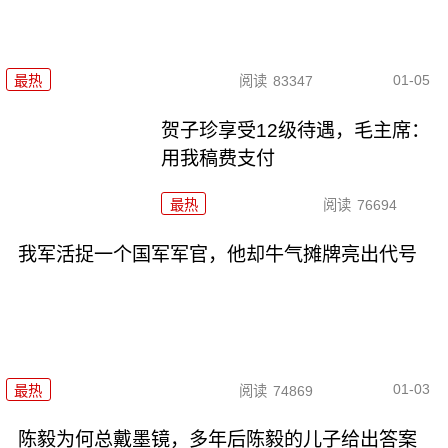
01-05
最热
阅读
83347
贺子珍享受12级待遇，毛主席：
用我稿费支付
最热
阅读
76694
我军活捉一个国军军官，他却牛气摊牌亮出代号
01-03
最热
阅读
74869
陈毅为何总戴墨镜，多年后陈毅的儿子给出答案