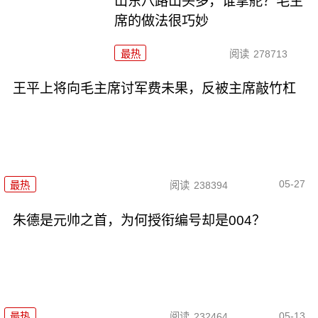
山东八路山头多，谁掌舵？毛主
席的做法很巧妙
最热
阅读
278713
王平上将向毛主席讨军费未果，反被主席敲竹杠
05-27
最热
阅读
238394
朱德是元帅之首，为何授衔编号却是004？
05-13
最热
阅读
232464