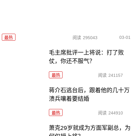
03-01
最热
阅读
295043
毛主席批评一上将说：打了败
仗，你还不服气？
最热
阅读
241157
蒋介石逃台后，跟着他的几十万
溃兵嚷着要结婚
最热
阅读
244910
萧克29岁就成为方面军副总，为