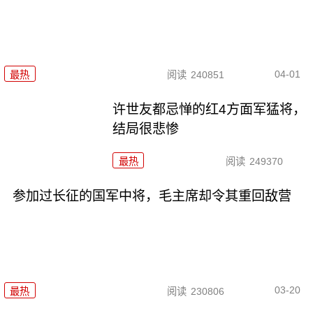
04-01
最热
阅读
240851
许世友都忌惮的红4方面军猛将，
结局很悲惨
最热
阅读
249370
参加过长征的国军中将，毛主席却令其重回敌营
03-20
最热
阅读
230806