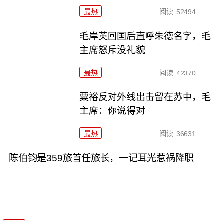
最热
阅读
52494
毛岸英回国后直呼朱德名字，毛
主席怒斥没礼貌
最热
阅读
42370
粟裕反对外线出击留在苏中，毛
主席：你说得对
最热
阅读
36631
陈伯钧是359旅首任旅长，一记耳光惹祸降职