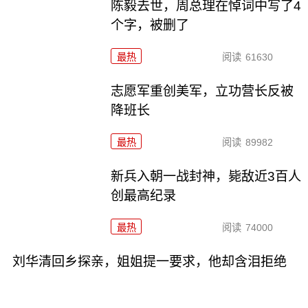
陈毅去世，周总理在悼词中写了4
个字，被删了
最热
阅读
61630
志愿军重创美军，立功营长反被
降班长
最热
阅读
89982
新兵入朝一战封神，毙敌近3百人
创最高纪录
最热
阅读
74000
刘华清回乡探亲，姐姐提一要求，他却含泪拒绝