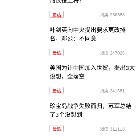
何仅授上将？
最热
阅读
256388
叶剑英向中央提出要求更改排
名，邓公：不同意
最热
阅读
247026
美国为让中国加入世贸，提出3大
设想，全落空
最热
阅读
241681
珍宝岛战争失败而归，苏军总结
了3个没想到
最热
阅读
311118