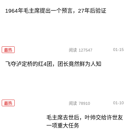
1964年毛主席提出一个预言，27年后验证
01-15
最热
阅读
127547
飞夺泸定桥的红4团，团长竟然鲜为人知
01-10
最热
阅读
78910
毛主席去世后，叶帅交给许世友
一项重大任务