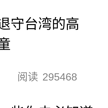
退守台湾的高
童
阅读
295468