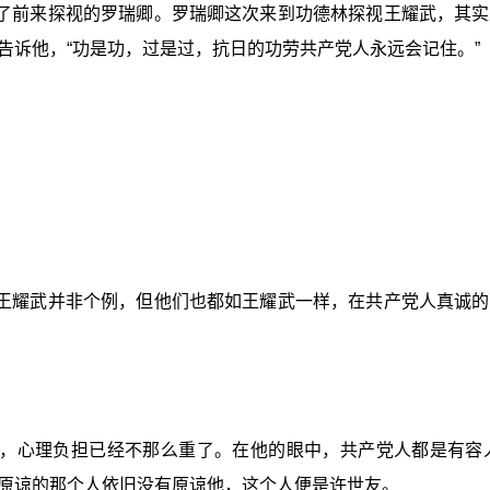
了前来探视的罗瑞卿。罗瑞卿这次来到功德林探视王耀武，其实
告诉他，“功是功，过是过，抗日的功劳共产党人永远会记住。”
王耀武并非个例，但他们也都如王耀武一样，在共产党人真诚的
，心理负担已经不那么重了。在他的眼中，共产党人都是有容
原谅的那个人依旧没有原谅他，这个人便是许世友。