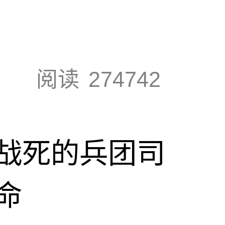
阅读
274742
战死的兵团司
命