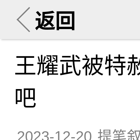
返回
王耀武被特
吧
2023-12-20
提笔