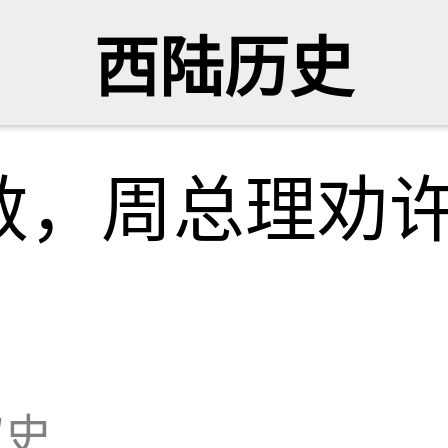
西陆历史
赦，周总理劝
叙史