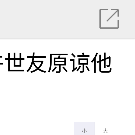
许世友原谅他
小
大