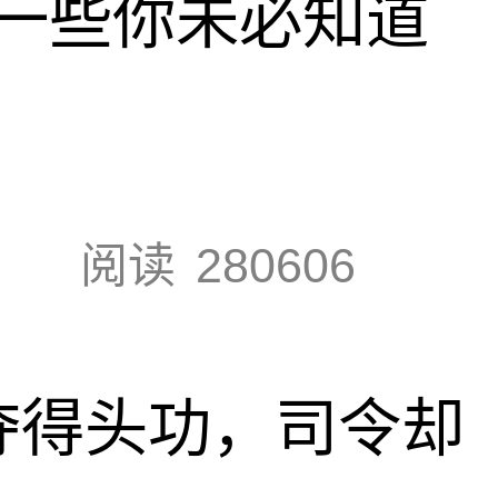
一些你未必知道
阅读
280606
夺得头功，司令却