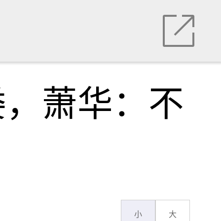
委，萧华：不
小
大