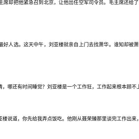
主席却把他紧急召到北京，让他出任空军司令员。毛主席还给了
最好人选。这天中午，刘亚楼就亲自上门去找萧华。谁知却被萧
情，哪还有时间睡觉？刘亚楼是一个工作狂，工作起来根本顾不
亚楼说道，你先给我弄点饭吃。他刚从聂荣臻那里谈完工作出来