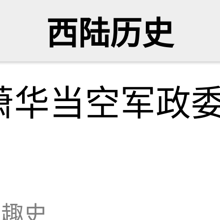
西陆历史
萧华当空军政
聊趣史