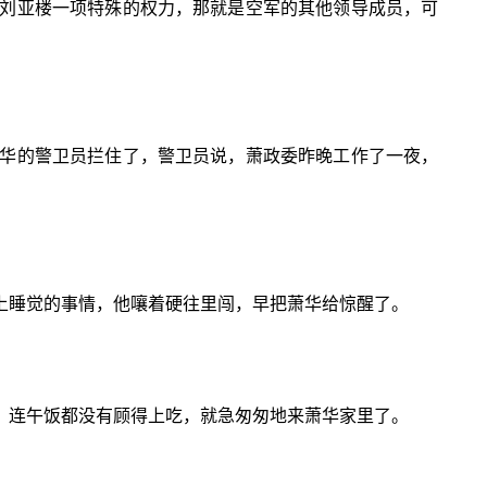
刘亚楼一项特殊的权力，那就是空军的其他领导成员，可
华的警卫员拦住了，警卫员说，萧政委昨晚工作了一夜，
上睡觉的事情，他嚷着硬往里闯，早把萧华给惊醒了。
，连午饭都没有顾得上吃，就急匆匆地来萧华家里了。