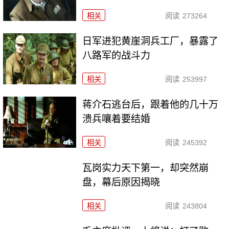
相关
阅读
273264
日军进犯黄崖洞兵工厂，暴露了
八路军的战斗力
相关
阅读
253997
蒋介石逃台后，跟着他的几十万
溃兵嚷着要结婚
相关
阅读
245392
瓦岗实力天下第一，却突然崩
盘，幕后原因揭晓
相关
阅读
243804