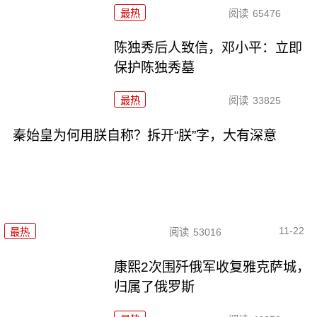
最热
阅读
65476
陈独秀后人致信，邓小平：立即
保护陈独秀墓
最热
阅读
33825
秦始皇为何用朕自称？拆开“朕”字，大有深意
11-22
最热
阅读
53016
康熙2次围歼俄军收复雅克萨城，
归属了俄罗斯