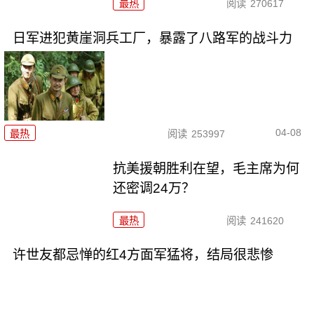
最热
阅读
270617
日军进犯黄崖洞兵工厂，暴露了八路军的战斗力
04-08
最热
阅读
253997
抗美援朝胜利在望，毛主席为何
还密调24万？
最热
阅读
241620
许世友都忌惮的红4方面军猛将，结局很悲惨