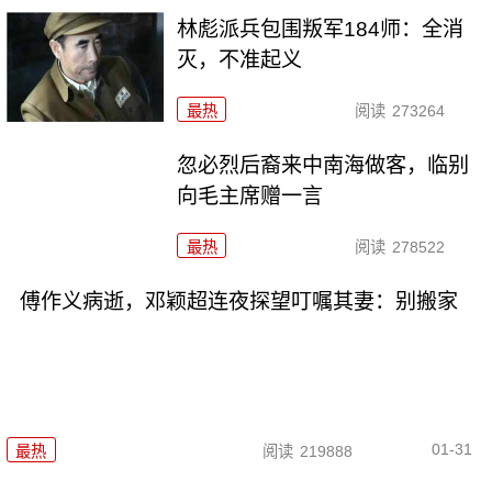
林彪派兵包围叛军184师：全消
灭，不准起义
最热
阅读
273264
忽必烈后裔来中南海做客，临别
向毛主席赠一言
最热
阅读
278522
傅作义病逝，邓颖超连夜探望叮嘱其妻：别搬家
01-31
最热
阅读
219888