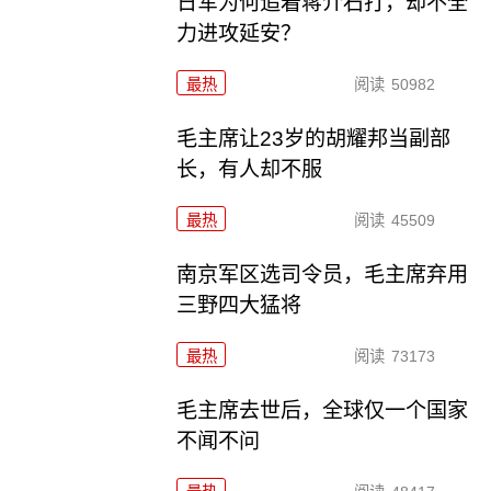
日军为何追着蒋介石打，却不全
力进攻延安？
最热
阅读
50982
毛主席让23岁的胡耀邦当副部
长，有人却不服
最热
阅读
45509
南京军区选司令员，毛主席弃用
三野四大猛将
最热
阅读
73173
毛主席去世后，全球仅一个国家
不闻不问