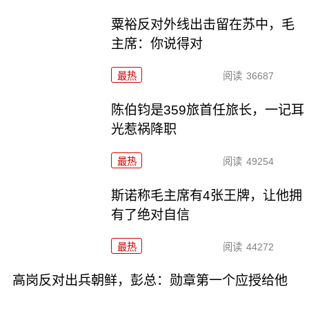
粟裕反对外线出击留在苏中，毛
主席：你说得对
最热
阅读
36687
陈伯钧是359旅首任旅长，一记耳
光惹祸降职
最热
阅读
49254
斯诺称毛主席有4张王牌，让他拥
有了绝对自信
最热
阅读
44272
高岗反对出兵朝鲜，彭总：勋章第一个应授给他