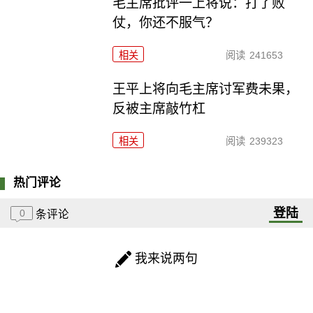
毛主席批评一上将说：打了败
仗，你还不服气？
相关
阅读
241653
王平上将向毛主席讨军费未果，
反被主席敲竹杠
相关
阅读
239323
热门评论
登陆
0
条评论
我来说两句