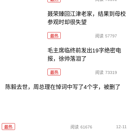
聂荣臻回江津老家，结果到母校
参观时却很失望
最热
阅读
57797
毛主席临终前发出19字绝密电
报，徐帅落泪了
最热
阅读
73319
陈毅去世，周总理在悼词中写了4个字，被删了
12-11
最热
阅读
61676