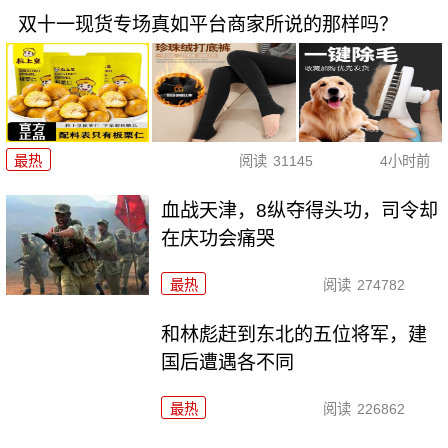
双十一现货专场真如平台商家所说的那样吗？
最热
阅读
31145
4小时前
血战天津，8纵夺得头功，司令却
在庆功会痛哭
最热
阅读
274782
和林彪赶到东北的五位将军，建
国后遭遇各不同
最热
阅读
226862