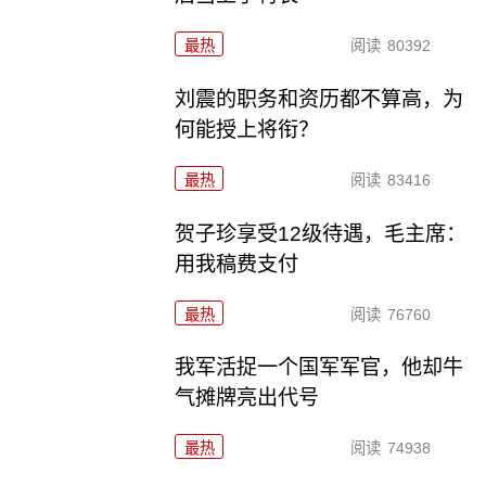
最热
阅读
80392
刘震的职务和资历都不算高，为
何能授上将衔？
最热
阅读
83416
贺子珍享受12级待遇，毛主席：
用我稿费支付
最热
阅读
76760
我军活捉一个国军军官，他却牛
气摊牌亮出代号
最热
阅读
74938