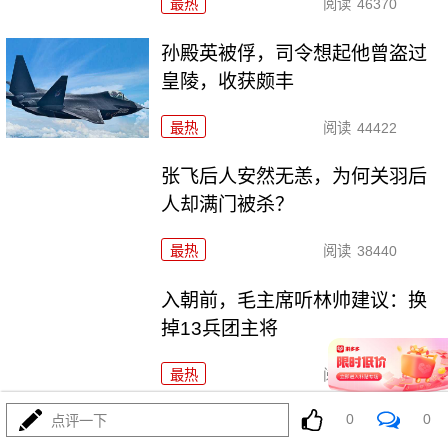
最热
阅读
46370
孙殿英被俘，司令想起他曾盗过
皇陵，收获颇丰
最热
阅读
44422
张飞后人安然无恙，为何关羽后
人却满门被杀？
最热
阅读
38440
入朝前，毛主席听林帅建议：换
掉13兵团主将
最热
阅读
45677
0
0
点评一下
阎红彦没军职，不符授衔条件，