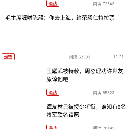
最热
阅读
72642
毛主席嘱咐陈毅：你去上海，给荣毅仁拉拉票
12-21
最热
阅读
63390
王耀武被特赦，周总理劝许世友
原谅他吧
最热
阅读
85823
谭友林只被授少将衔，谁知有8名
将军联名请愿
最热
阅读
70191