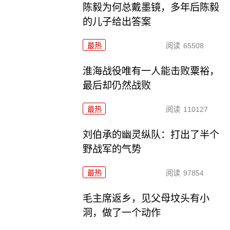
陈毅为何总戴墨镜，多年后陈毅
的儿子给出答案
最热
阅读
65508
淮海战役唯有一人能击败粟裕，
最后却仍然战败
最热
阅读
110127
刘伯承的幽灵纵队：打出了半个
野战军的气势
最热
阅读
97854
毛主席返乡，见父母坟头有小
洞，做了一个动作