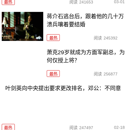
03-01
最热
阅读
241653
蒋介石逃台后，跟着他的几十万
溃兵嚷着要结婚
最热
阅读
245392
萧克29岁就成为方面军副总，为
何仅授上将？
最热
阅读
256877
叶剑英向中央提出要求更改排名，邓公：不同意
02-18
最热
阅读
247497