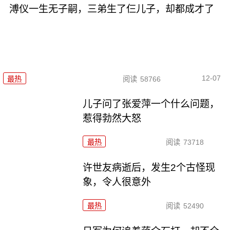
溥仪一生无子嗣，三弟生了仨儿子，却都成才了
12-07
最热
阅读
58766
儿子问了张爱萍一个什么问题，
惹得勃然大怒
最热
阅读
73718
许世友病逝后，发生2个古怪现
象，令人很意外
最热
阅读
52490