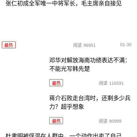
张仁初成全军唯一中将军长，毛主席亲自接见
01-30
最热
阅读
96851
邓华对解放海南功绩表达不满：
不能光写韩先楚
最热
阅读
116591
蒋介石败走台湾时，还剩多少兵
力？超乎想象
最热
阅读
80999
杜聿明被俘混在人群中，一个动作出卖了自己