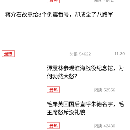
最热
阅读
48417
蒋介石故意给3个倒霉番号，却成全了八路军
11-30
最热
阅读
54622
谭震林参观淮海战役纪念馆，为
何勃然大怒？
最热
阅读
52556
毛岸英回国后直呼朱德名字，毛
主席怒斥没礼貌
最热
阅读
42430