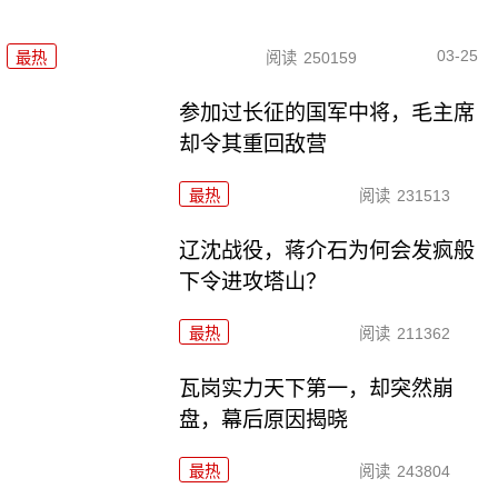
03-25
最热
阅读
250159
参加过长征的国军中将，毛主席
却令其重回敌营
最热
阅读
231513
辽沈战役，蒋介石为何会发疯般
下令进攻塔山？
最热
阅读
211362
瓦岗实力天下第一，却突然崩
盘，幕后原因揭晓
最热
阅读
243804