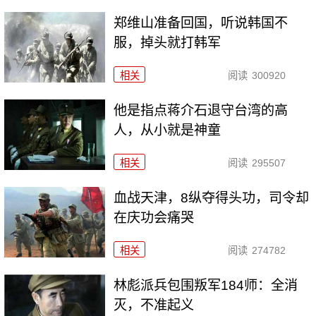
郑维山准备回国，听说韩国不
服，掉头就打韩军
相关
阅读
300920
他是指点蒋介石退守台湾的高
人，从小就是神童
相关
阅读
295507
血战天津，8纵夺得头功，司令却
在庆功会痛哭
相关
阅读
274782
林彪派兵包围叛军184师：全消
灭，不准起义