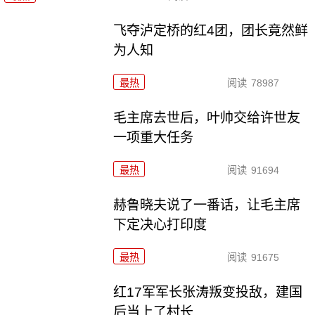
飞夺泸定桥的红4团，团长竟然鲜
为人知
最热
阅读
78987
毛主席去世后，叶帅交给许世友
一项重大任务
最热
阅读
91694
赫鲁晓夫说了一番话，让毛主席
下定决心打印度
最热
阅读
91675
红17军军长张涛叛变投敌，建国
后当上了村长