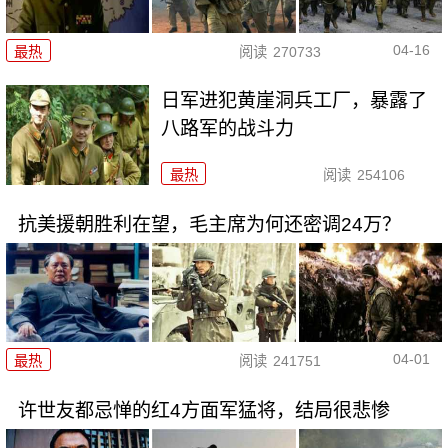
04-16
最热
阅读
270733
日军进犯黄崖洞兵工厂，暴露了
八路军的战斗力
最热
阅读
254106
抗美援朝胜利在望，毛主席为何还密调24万？
04-01
最热
阅读
241751
许世友都忌惮的红4方面军猛将，结局很悲惨