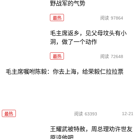
野战军的气势
最热
阅读
97864
毛主席返乡，见父母坟头有小
洞，做了一个动作
最热
阅读
72648
毛主席嘱咐陈毅：你去上海，给荣毅仁拉拉票
12-21
最热
阅读
63393
王耀武被特赦，周总理劝许世友
原谅他吧