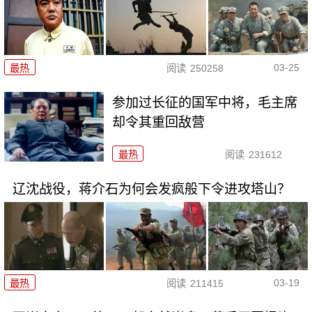
03-25
最热
阅读
250258
参加过长征的国军中将，毛主席
却令其重回敌营
最热
阅读
231612
辽沈战役，蒋介石为何会发疯般下令进攻塔山？
03-19
最热
阅读
211415