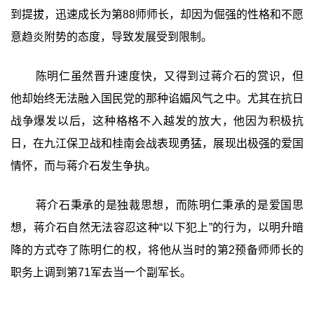
到提拔，迅速成长为第88师师长，却因为倔强的性格和不愿
意趋炎附势的态度，导致发展受到限制。
陈明仁虽然晋升速度快，又得到过蒋介石的赏识，但
他却始终无法融入国民党的那种谄媚风气之中。尤其在抗日
战争爆发以后，这种格格不入越发的放大，他因为积极抗
日，在九江保卫战和桂南会战表现勇猛，展现出极强的爱国
情怀，而与蒋介石发生争执。
蒋介石秉承的是独裁思想，而陈明仁秉承的是爱国思
想，蒋介石自然无法容忍这种“以下犯上”的行为，以明升暗
降的方式夺了陈明仁的权，将他从当时的第2预备师师长的
职务上调到第71军去当一个副军长。