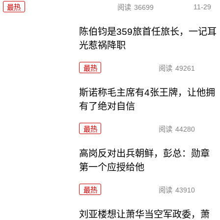
11-29
最热
阅读
36699
陈伯钧是359旅首任旅长，一记耳
光惹祸降职
最热
阅读
49261
斯诺称毛主席有4张王牌，让他拥
有了绝对自信
最热
阅读
44280
高岗反对出兵朝鲜，彭总：勋章
第一个应授给他
最热
阅读
43910
刘亚楼想让萧华当空军政委，萧