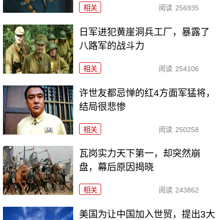
相关
阅读
256935
日军进犯黄崖洞兵工厂，暴露了
八路军的战斗力
相关
阅读
254106
许世友都忌惮的红4方面军猛将，
结局很悲惨
相关
阅读
250258
瓦岗实力天下第一，却突然崩
盘，幕后原因揭晓
相关
阅读
243862
美国为让中国加入世贸，提出3大