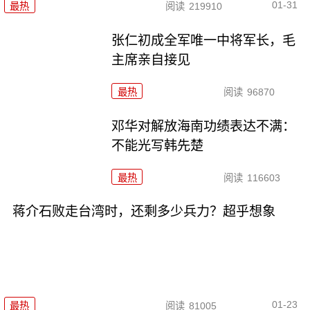
01-31
最热
阅读
219910
张仁初成全军唯一中将军长，毛
主席亲自接见
最热
阅读
96870
邓华对解放海南功绩表达不满：
不能光写韩先楚
最热
阅读
116603
蒋介石败走台湾时，还剩多少兵力？超乎想象
01-23
最热
阅读
81005