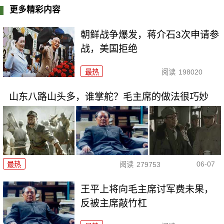
更多精彩内容
朝鲜战争爆发，蒋介石3次申请参
战，美国拒绝
最热
阅读
198020
山东八路山头多，谁掌舵？毛主席的做法很巧妙
06-07
最热
阅读
279753
王平上将向毛主席讨军费未果，
反被主席敲竹杠