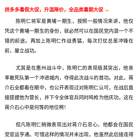
拼多多暑假大促，升温降价，全品类暑期大促 →
陈明仁将军是黄埔一期生，按照一般情况来讲，他仅
凭这个黄埔一期生的身份，就必然可以在国民党内混一个不
错的前途。再加上陈明仁作战勇猛，每次打仗总是冲锋在
前，屡立战功。
尤其是在惠州战斗中，陈明仁的表现极其突出，他亲
率敢死队第一个冲进城内，夺得此次战斗的首功。对此，蒋
介石全都看在眼中，也公开表现过对陈明仁认可，在战后直
接提拔他为营长，并下令全体官兵同时鸣枪为他庆功，这在
蒋介石心中是何等的地位啊！
但凡陈明仁稍微表现出对蒋介石忠心，他都会在国民
党官运亨通。可惜这样的情况并未出现，他虽然此后接连得