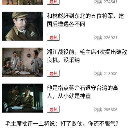
最热
阅读
274841
和林彪赶到东北的五位将军，建
国后遭遇各不同
最热
阅读
226921
湘江战役前，毛主席4次提出破敌
良机，没采纳
最热
阅读
213000
他是指点蒋介石退守台湾的高
人，从小就是神童
最热
阅读
295606
毛主席批评一上将说：打了败仗，你还不服气？