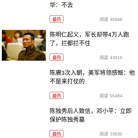
华：不去
最热
阅读
40948
陈明仁起义，军长却带4万人跑
了，拦都拦不住
最热
阅读
43919
陈赓3次入朝，美军将领感慨：他
不是来打仗的
最热
阅读
65484
陈独秀后人致信，邓小平：立即
保护陈独秀墓
最热
阅读
33830