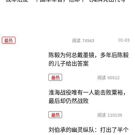
01-03
最热
阅读
74943
陈毅为何总戴墨镜，多年后陈毅
的儿子给出答案
最热
阅读
65512
淮海战役唯有一人能击败粟裕，
最后却仍然战败
最热
阅读
110139
刘伯承的幽灵纵队：打出了半个