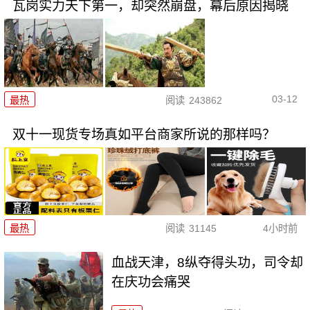
瓦岗实力天下第一，却突然崩盘，幕后原因揭晓
03-12
最热
阅读
243862
双十一现货专场真如平台商家所说的那样吗？
最热
阅读
31145
4小时前
血战天津，8纵夺得头功，司令却
在庆功会痛哭