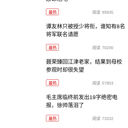
最热
阅读
85835
谭友林只被授少将衔，谁知有8名
将军联名请愿
最热
阅读
70200
聂荣臻回江津老家，结果到母校
参观时却很失望
最热
阅读
57803
毛主席临终前发出19字绝密电
报，徐帅落泪了
最热
阅读
73332