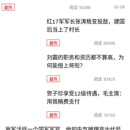
01-08
最热
阅读
91686
红17军军长张涛叛变投敌，建国
后当上了村长
最热
阅读
80406
刘震的职务和资历都不算高，为
何能授上将衔？
最热
阅读
83425
贺子珍享受12级待遇，毛主席：
用我稿费支付
最热
阅读
76765
我军活捉一个国军军官，他却牛气摊牌亮出代号