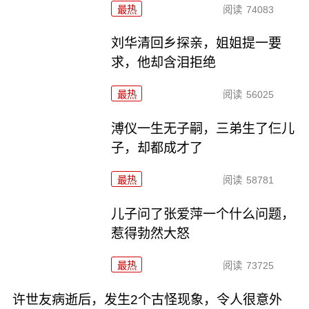
最热
阅读
74083
刘华清回乡探亲，姐姐提一要
求，他却含泪拒绝
最热
阅读
56025
溥仪一生无子嗣，三弟生了仨儿
子，却都成才了
最热
阅读
58781
儿子问了张爱萍一个什么问题，
惹得勃然大怒
最热
阅读
73725
许世友病逝后，发生2个古怪现象，令人很意外