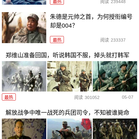
最热
阅读
239448
朱德是元帅之首，为何授衔编号
却是004？
最热
阅读
233337
郑维山准备回国，听说韩国不服，掉头就打韩军
05-07
最热
阅读
301052
解放战争中唯一战死的兵团司令，不知被谁毙命