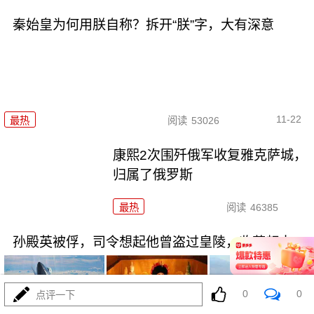
秦始皇为何用朕自称？拆开“朕”字，大有深意
11-22
最热
阅读
53026
康熙2次围歼俄军收复雅克萨城，
归属了俄罗斯
最热
阅读
46385
孙殿英被俘，司令想起他曾盗过皇陵，收获颇丰
0
0
点评一下