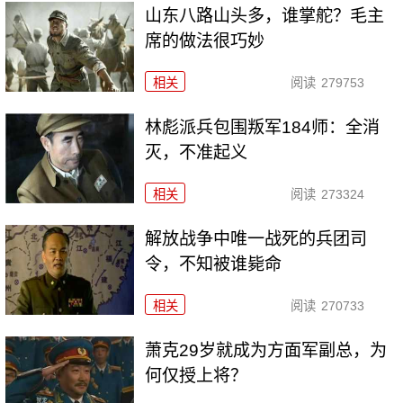
山东八路山头多，谁掌舵？毛主
席的做法很巧妙
相关
阅读
279753
林彪派兵包围叛军184师：全消
灭，不准起义
相关
阅读
273324
解放战争中唯一战死的兵团司
令，不知被谁毙命
相关
阅读
270733
萧克29岁就成为方面军副总，为
何仅授上将？