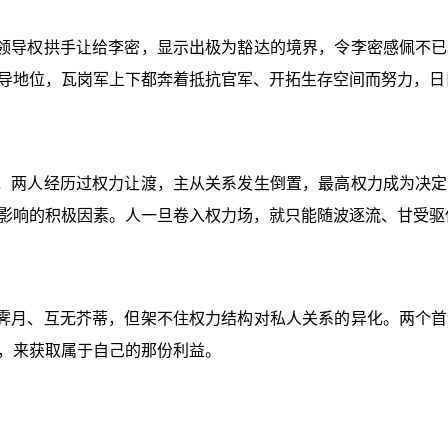
领导权拱手让给李密，显示出极为豁达的境界，令李密感佩不已
导地位，瓦岗军上下都奔着抵抗官军、开拓生存空间而努力，日
，两人经历过权力让渡，主从关系发生倒置，最高权力成为决定
影响的积极因素。人一旦卷入权力场，就只能随波逐流、甘受驱
霁月、互无芥蒂，但架不住权力结构对私人关系的异化。两个首
，来获取属于自己的那份利益。