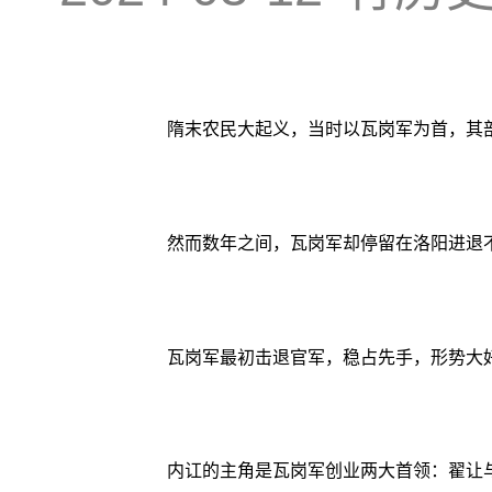
隋末农民大起义，当时以瓦岗军为首，其
然而数年之间，瓦岗军却停留在洛阳进退
瓦岗军最初击退官军，稳占先手，形势大
内讧的主角是瓦岗军创业两大首领：翟让