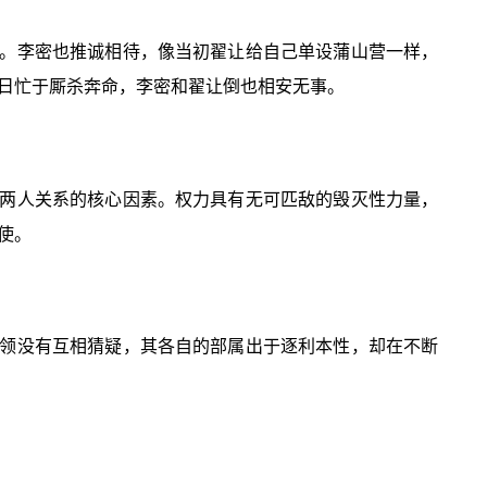
。李密也推诚相待，像当初翟让给自己单设蒲山营一样，
日忙于厮杀奔命，李密和翟让倒也相安无事。
两人关系的核心因素。权力具有无可匹敌的毁灭性力量，
使。
领没有互相猜疑，其各自的部属出于逐利本性，却在不断