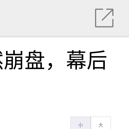
然崩盘，幕后
小
大