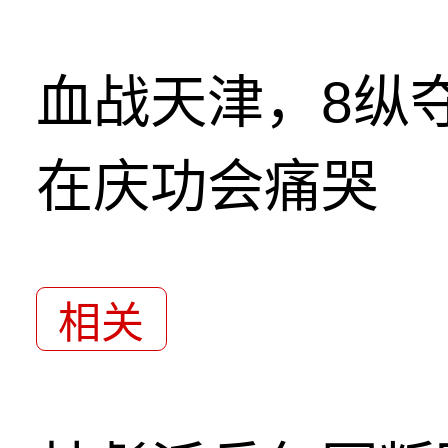
血战天津，8纵
在庆功会痛哭
相关