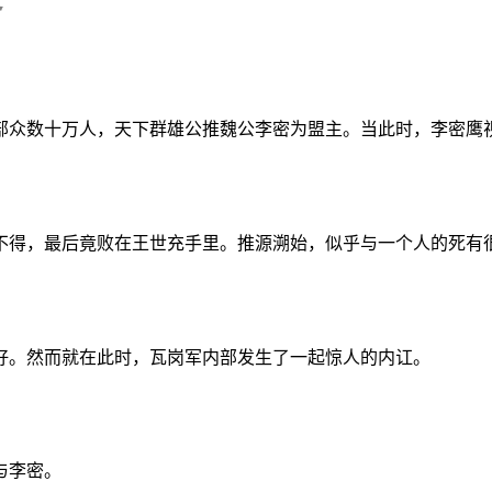
部众数十万人，天下群雄公推魏公李密为盟主。当此时，李密鹰
不得，最后竟败在王世充手里。推源溯始，似乎与一个人的死有
好。然而就在此时，瓦岗军内部发生了一起惊人的内讧。
与李密。