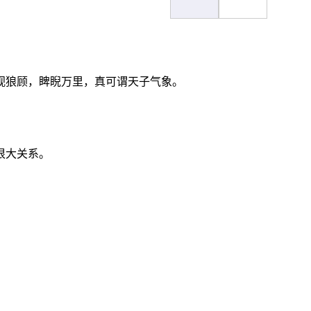
视狼顾，睥睨万里，真可谓天子气象。
很大关系。