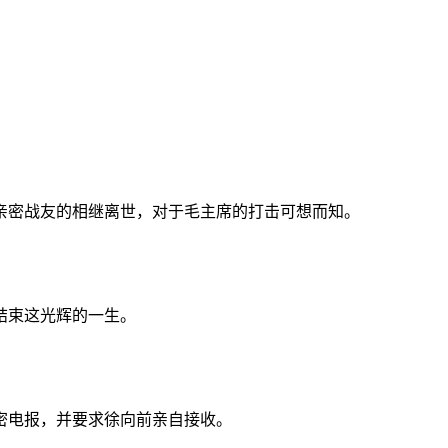
亲密战友的相继离世，对于毛主席的打击可想而知。
结束这光辉的一生。
密电报，并要求徐向前亲自接收。