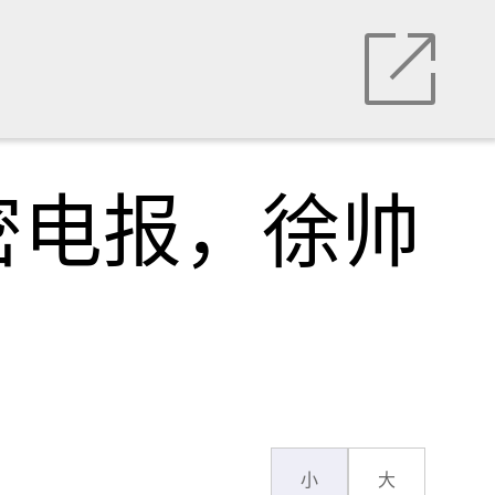
密电报，徐帅
小
大