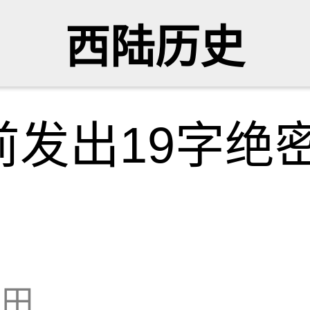
西陆历史
前发出19字绝
无田