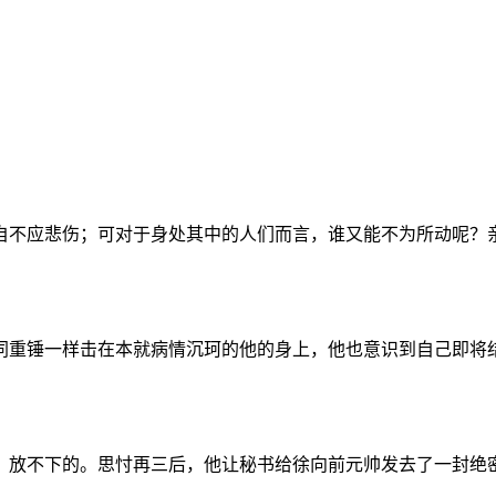
自不应悲伤；可对于身处其中的人们而言，谁又能不为所动呢？
同重锤一样击在本就病情沉珂的他的身上，他也意识到自己即将
、放不下的。思忖再三后，他让秘书给徐向前元帅发去了一封绝