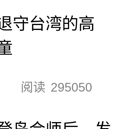
退守台湾的高
童
阅读
295050