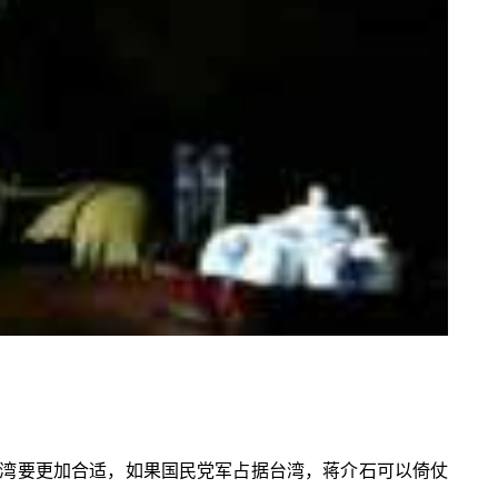
湾要更加合适，如果国民党军占据台湾，蒋介石可以倚仗