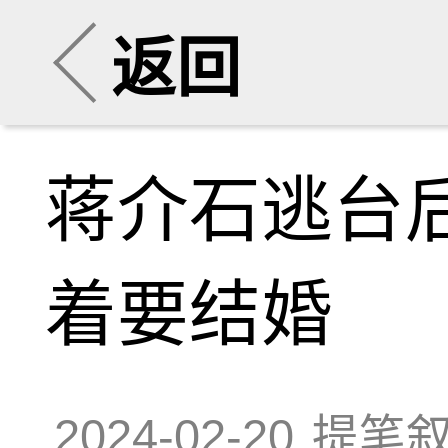
返回
蒋介石逃台
着要结婚
2024-02-20
提笔