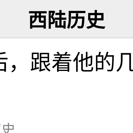
西陆历史
后，跟着他的
叙史