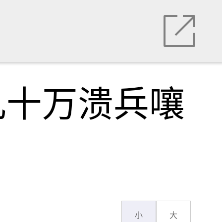
几十万溃兵嚷
小
大