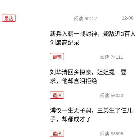
12-08
最热
阅读
90127
新兵入朝一战封神，毙敌近3百人
创最高纪录
最热
阅读
74111
刘华清回乡探亲，姐姐提一要
求，他却含泪拒绝
最热
阅读
56043
溥仪一生无子嗣，三弟生了仨儿
子，却都成才了
最热
阅读
58808