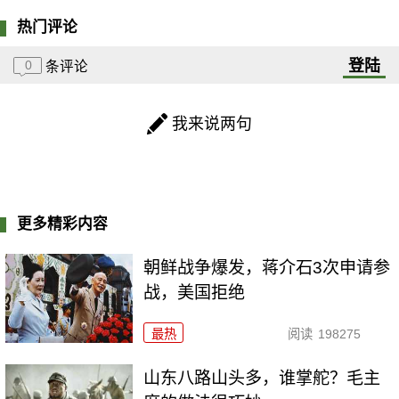
热门评论
登陆
0
条评论
我来说两句
更多精彩内容
朝鲜战争爆发，蒋介石3次申请参
战，美国拒绝
最热
阅读
198275
山东八路山头多，谁掌舵？毛主