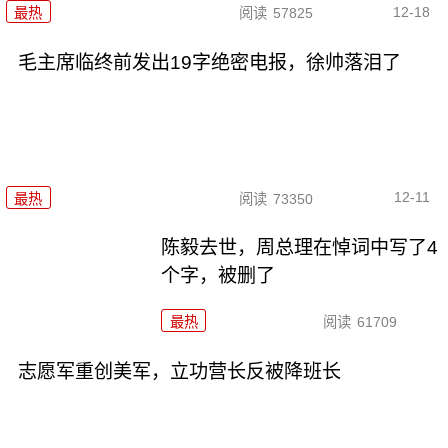
12-18
最热
阅读
57825
毛主席临终前发出19字绝密电报，徐帅落泪了
12-11
最热
阅读
73350
陈毅去世，周总理在悼词中写了4
个字，被删了
最热
阅读
61709
志愿军重创美军，立功营长反被降班长