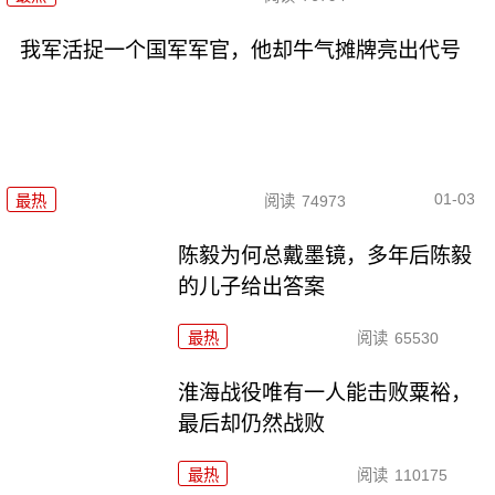
我军活捉一个国军军官，他却牛气摊牌亮出代号
01-03
最热
阅读
74973
陈毅为何总戴墨镜，多年后陈毅
的儿子给出答案
最热
阅读
65530
淮海战役唯有一人能击败粟裕，
最后却仍然战败
最热
阅读
110175