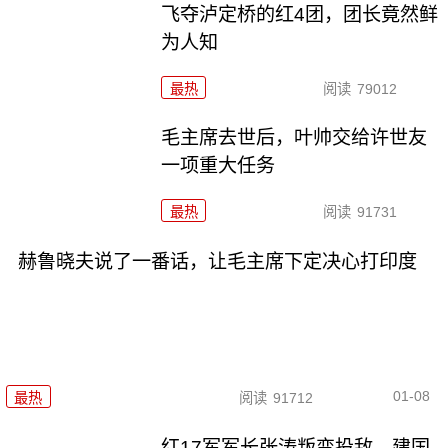
飞夺泸定桥的红4团，团长竟然鲜
为人知
最热
阅读
79012
毛主席去世后，叶帅交给许世友
一项重大任务
最热
阅读
91731
赫鲁晓夫说了一番话，让毛主席下定决心打印度
01-08
最热
阅读
91712
红17军军长张涛叛变投敌，建国