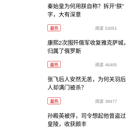
秦始皇为何用朕自称？拆开“朕”
字，大有深意
最热
阅读
53051
康熙2次围歼俄军收复雅克萨城，
归属了俄罗斯
最热
阅读
46405
张飞后人安然无恙，为何关羽后
人却满门被杀？
最热
阅读
38477
孙殿英被俘，司令想起他曾盗过
皇陵，收获颇丰