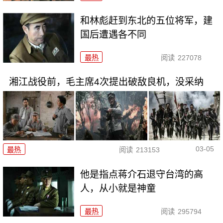
和林彪赶到东北的五位将军，建
国后遭遇各不同
最热
阅读
227078
湘江战役前，毛主席4次提出破敌良机，没采纳
03-05
最热
阅读
213153
他是指点蒋介石退守台湾的高
人，从小就是神童
最热
阅读
295794