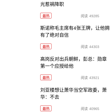
光惹祸降职
最热
阅读
49285
斯诺称毛主席有4张王牌，让他拥
有了绝对自信
最热
阅读
44303
高岗反对出兵朝鲜，彭总：勋章
第一个应授给他
最热
阅读
43921
刘亚楼想让萧华当空军政委，萧
华：不去
最热
阅读
40965