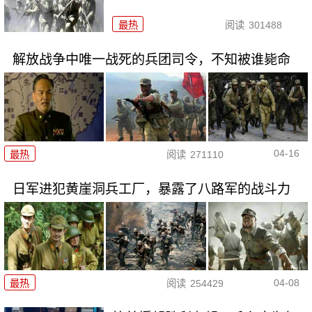
最热
阅读
301488
解放战争中唯一战死的兵团司令，不知被谁毙命
04-16
最热
阅读
271110
日军进犯黄崖洞兵工厂，暴露了八路军的战斗力
04-08
最热
阅读
254429