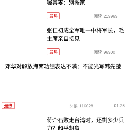
嘱其妻：别搬家
最热
阅读
219969
张仁初成全军唯一中将军长，毛
主席亲自接见
最热
阅读
96900
邓华对解放海南功绩表达不满：不能光写韩先楚
01-25
最热
阅读
116628
蒋介石败走台湾时，还剩多少兵
力？超乎想象