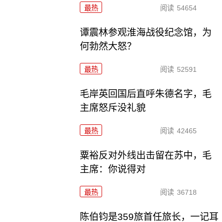
最热
阅读
54654
谭震林参观淮海战役纪念馆，为
何勃然大怒？
最热
阅读
52591
毛岸英回国后直呼朱德名字，毛
主席怒斥没礼貌
最热
阅读
42465
粟裕反对外线出击留在苏中，毛
主席：你说得对
最热
阅读
36718
陈伯钧是359旅首任旅长，一记耳