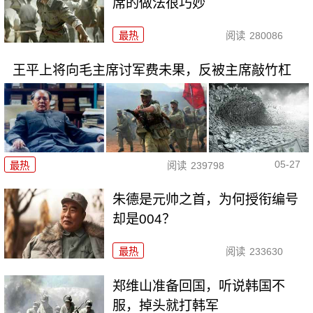
席的做法很巧妙
最热
阅读
280086
王平上将向毛主席讨军费未果，反被主席敲竹杠
05-27
最热
阅读
239798
朱德是元帅之首，为何授衔编号
却是004？
最热
阅读
233630
郑维山准备回国，听说韩国不
服，掉头就打韩军