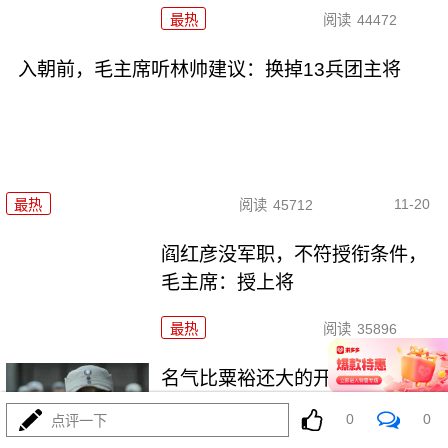
最热
阅读
44472
入朝前，毛主席听林帅建议：换掉13兵团主将
11-20
最热
阅读
45712
阎红彦没军职，不符授衔条件，
毛主席：授上将
最热
阅读
35896
名气比粟裕还大的开国大将，让
杜月笙感到害怕
0
0
点评一下