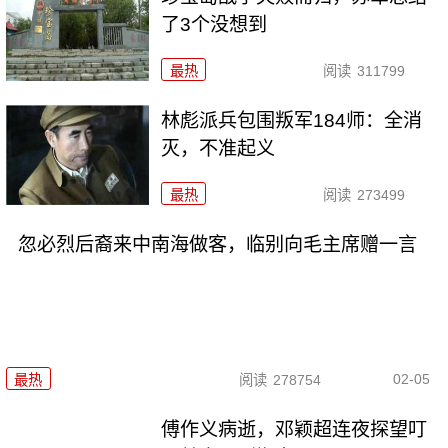
了3个没想到
最热
阅读
311799
林彪派兵包围叛军184师：全消
灭，不准起义
最热
阅读
273499
忽必烈后裔来中南海做客，临别向毛主席赠一言
02-05
最热
阅读
278754
傅作义病逝，邓颖超连夜探望叮