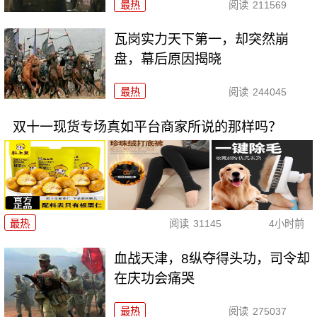
最热
阅读
211569
瓦岗实力天下第一，却突然崩
盘，幕后原因揭晓
最热
阅读
244045
双十一现货专场真如平台商家所说的那样吗？
最热
阅读
31145
4小时前
血战天津，8纵夺得头功，司令却
在庆功会痛哭
最热
阅读
275037