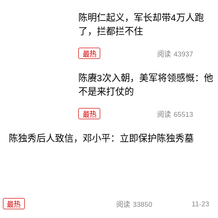
陈明仁起义，军长却带4万人跑
了，拦都拦不住
最热
阅读
43937
陈赓3次入朝，美军将领感慨：他
不是来打仗的
最热
阅读
65513
陈独秀后人致信，邓小平：立即保护陈独秀墓
11-23
最热
阅读
33850