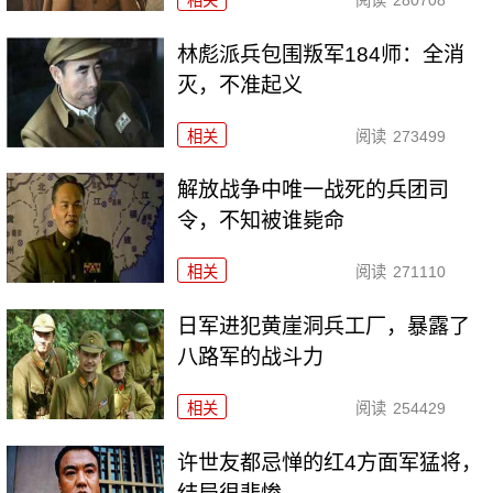
林彪派兵包围叛军184师：全消
灭，不准起义
相关
阅读
273499
解放战争中唯一战死的兵团司
令，不知被谁毙命
相关
阅读
271110
日军进犯黄崖洞兵工厂，暴露了
八路军的战斗力
相关
阅读
254429
许世友都忌惮的红4方面军猛将，