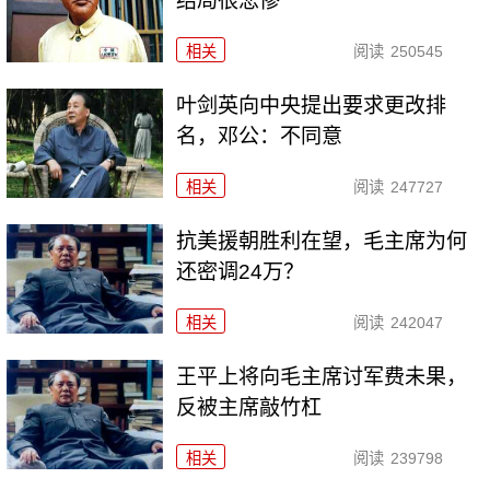
结局很悲惨
相关
阅读
250545
叶剑英向中央提出要求更改排
名，邓公：不同意
相关
阅读
247727
抗美援朝胜利在望，毛主席为何
还密调24万？
相关
阅读
242047
王平上将向毛主席讨军费未果，
反被主席敲竹杠
相关
阅读
239798