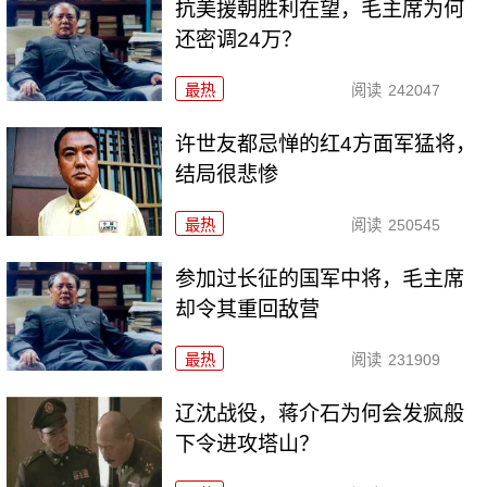
抗美援朝胜利在望，毛主席为何
还密调24万？
最热
阅读
242047
许世友都忌惮的红4方面军猛将，
结局很悲惨
最热
阅读
250545
参加过长征的国军中将，毛主席
却令其重回敌营
最热
阅读
231909
辽沈战役，蒋介石为何会发疯般
下令进攻塔山？