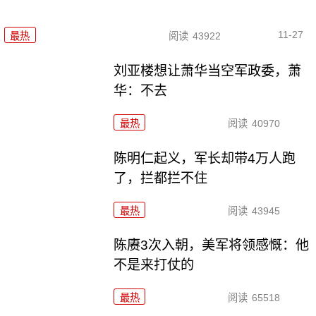
11-27
最热
阅读
43922
刘亚楼想让萧华当空军政委，萧
华：不去
最热
阅读
40970
陈明仁起义，军长却带4万人跑
了，拦都拦不住
最热
阅读
43945
陈赓3次入朝，美军将领感慨：他
不是来打仗的
最热
阅读
65518