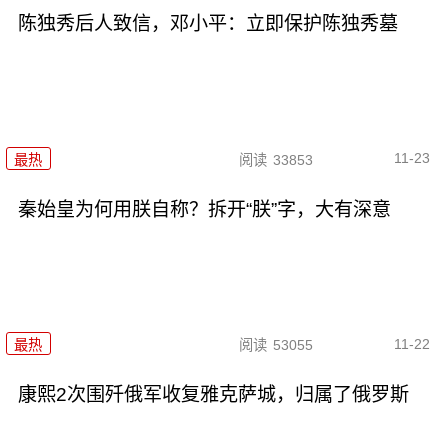
陈独秀后人致信，邓小平：立即保护陈独秀墓
11-23
最热
阅读
33853
秦始皇为何用朕自称？拆开“朕”字，大有深意
11-22
最热
阅读
53055
康熙2次围歼俄军收复雅克萨城，归属了俄罗斯