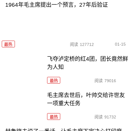
1964年毛主席提出一个预言，27年后验证
01-15
最热
阅读
127712
飞夺泸定桥的红4团，团长竟然鲜
为人知
最热
阅读
79016
毛主席去世后，叶帅交给许世友
一项重大任务
最热
阅读
91732