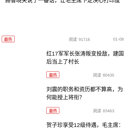
赫鲁晓夫说了一番话，让毛主席下定决心打印度
01-08
最热
阅读
91716
红17军军长张涛叛变投敌，建国
后当上了村长
最热
阅读
80435
刘震的职务和资历都不算高，为
何能授上将衔？
最热
阅读
83463
贺子珍享受12级待遇，毛主席：