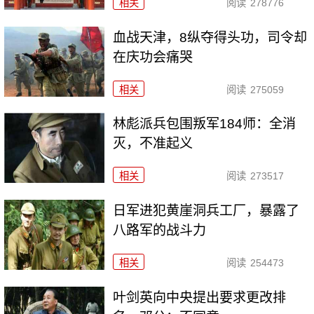
相关
阅读
278776
血战天津，8纵夺得头功，司令却
在庆功会痛哭
相关
阅读
275059
林彪派兵包围叛军184师：全消
灭，不准起义
相关
阅读
273517
日军进犯黄崖洞兵工厂，暴露了
八路军的战斗力
相关
阅读
254473
叶剑英向中央提出要求更改排