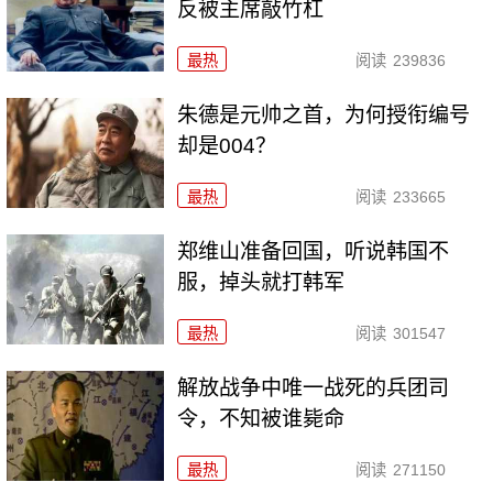
反被主席敲竹杠
最热
阅读
239836
朱德是元帅之首，为何授衔编号
却是004？
最热
阅读
233665
郑维山准备回国，听说韩国不
服，掉头就打韩军
最热
阅读
301547
解放战争中唯一战死的兵团司
令，不知被谁毙命
最热
阅读
271150