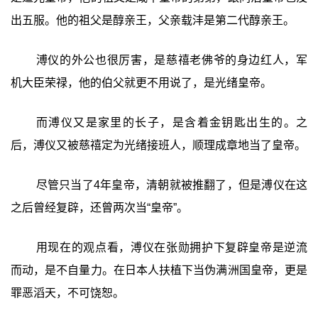
出五服。他的祖父是醇亲王，父亲载沣是第二代醇亲王。
溥仪的外公也很厉害，是慈禧老佛爷的身边红人，军
机大臣荣禄，他的伯父就更不用说了，是光绪皇帝。
而溥仪又是家里的长子，是含着金钥匙出生的。之
后，溥仪又被慈禧定为光绪接班人，顺理成章地当了皇帝。
尽管只当了4年皇帝，清朝就被推翻了，但是溥仪在这
之后曾经复辟，还曾两次当“皇帝”。
用现在的观点看，溥仪在张勋拥护下复辟皇帝是逆流
而动，是不自量力。在日本人扶植下当伪满洲国皇帝，更是
罪恶滔天，不可饶恕。