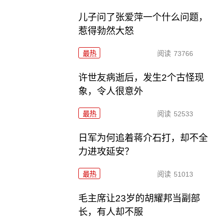
儿子问了张爱萍一个什么问题，
惹得勃然大怒
最热
阅读
73766
许世友病逝后，发生2个古怪现
象，令人很意外
最热
阅读
52533
日军为何追着蒋介石打，却不全
力进攻延安？
最热
阅读
51013
毛主席让23岁的胡耀邦当副部
长，有人却不服