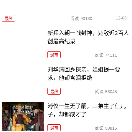
12-08
最热
阅读
90130
新兵入朝一战封神，毙敌近3百人
创最高纪录
最热
阅读
74111
刘华清回乡探亲，姐姐提一要
求，他却含泪拒绝
最热
阅读
56045
溥仪一生无子嗣，三弟生了仨儿
子，却都成才了
最热
阅读
58815