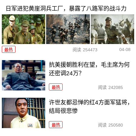
日军进犯黄崖洞兵工厂，暴露了八路军的战斗力
04-08
最热
阅读
254473
抗美援朝胜利在望，毛主席为何
还密调24万？
最热
阅读
242085
许世友都忌惮的红4方面军猛将，
结局很悲惨
最热
阅读
250580