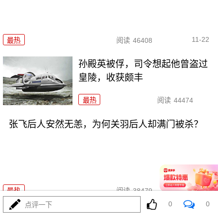
11-22
最热
阅读
46408
孙殿英被俘，司令想起他曾盗过
皇陵，收获颇丰
最热
阅读
44474
张飞后人安然无恙，为何关羽后人却满门被杀？
11-21
最热
阅读
38479
0
0
点评一下
入朝前，毛主席听林帅建议：换掉13兵团主将