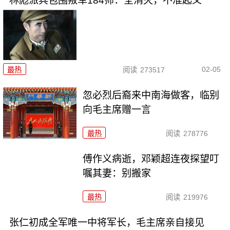
林彪派兵包围叛军184师：全消灭，不准起义
02-05
最热
阅读
273517
忽必烈后裔来中南海做客，临别
向毛主席赠一言
最热
阅读
278776
傅作义病逝，邓颖超连夜探望叮
嘱其妻：别搬家
最热
阅读
219976
张仁初成全军唯一中将军长，毛主席亲自接见