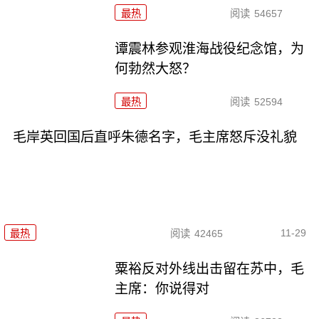
最热
阅读
54657
谭震林参观淮海战役纪念馆，为
何勃然大怒？
最热
阅读
52594
毛岸英回国后直呼朱德名字，毛主席怒斥没礼貌
11-29
最热
阅读
42465
粟裕反对外线出击留在苏中，毛
主席：你说得对