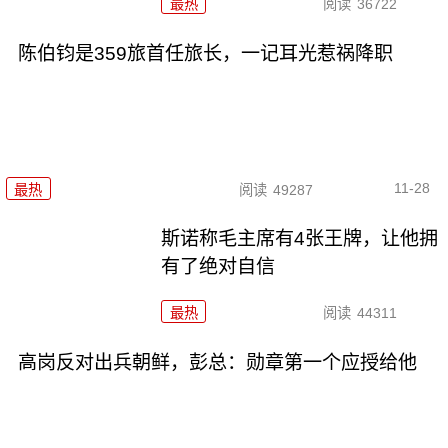
最热
阅读
36722
陈伯钧是359旅首任旅长，一记耳光惹祸降职
11-28
最热
阅读
49287
斯诺称毛主席有4张王牌，让他拥
有了绝对自信
最热
阅读
44311
高岗反对出兵朝鲜，彭总：勋章第一个应授给他