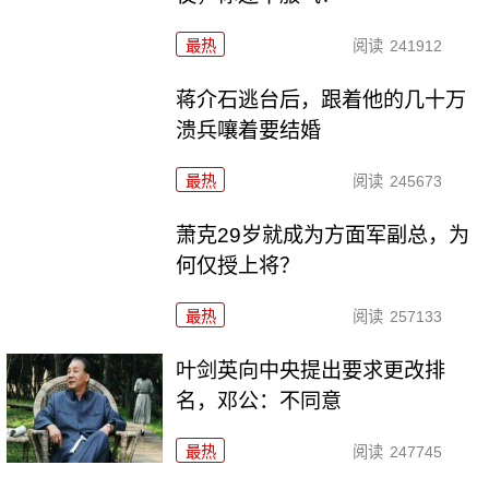
最热
阅读
241912
蒋介石逃台后，跟着他的几十万
溃兵嚷着要结婚
最热
阅读
245673
萧克29岁就成为方面军副总，为
何仅授上将？
最热
阅读
257133
叶剑英向中央提出要求更改排
名，邓公：不同意
最热
阅读
247745