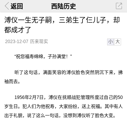
返回
西陆历史
溥仪一生无子嗣，三弟生了仨儿子，却
都成才了
小
大
2023-12-07
历来现实
“祝您福寿绵绵，子孙满堂！”
听了这句话，满面笑容的溥仪脸色突然阴沉下来，拂
袖而去。
1956年2月7日，溥仪在抚顺战犯管理所度过自己的50
岁生日。犯人们为他祝寿，大家纷纷，送上祝福。其中有人
出于礼貌，说了这么一句话，没想到溥仪听了脸色大变。