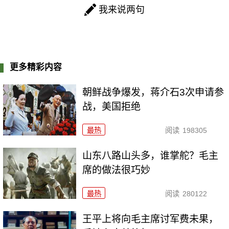
我来说两句
更多精彩内容
朝鲜战争爆发，蒋介石3次申请参
战，美国拒绝
最热
阅读
198305
山东八路山头多，谁掌舵？毛主
席的做法很巧妙
最热
阅读
280122
王平上将向毛主席讨军费未果，