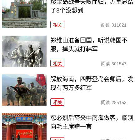
珍宝岛战争失败而归，苏军总结
了3个没想到
相关
阅读
311821
郑维山准备回国，听说韩国不
服，掉头就打韩军
相关
阅读
301547
解放海南，四野登岛会师后，发
现有两万多红军
相关
阅读
285153
忽必烈后裔来中南海做客，临别
向毛主席赠一言