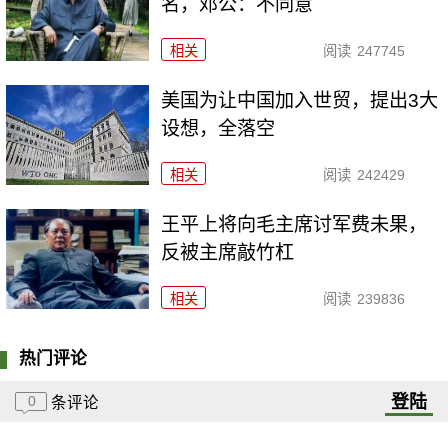
名，邓公：不同意
相关
阅读
247745
美国为让中国加入世贸，提出3大
设想，全落空
相关
阅读
242429
王平上将向毛主席讨军费未果，
反被主席敲竹杠
相关
阅读
239836
热门评论
登陆
0
条评论