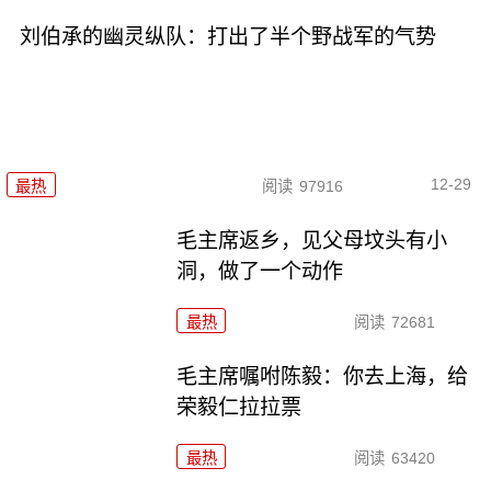
刘伯承的幽灵纵队：打出了半个野战军的气势
12-29
最热
阅读
97916
毛主席返乡，见父母坟头有小
洞，做了一个动作
最热
阅读
72681
毛主席嘱咐陈毅：你去上海，给
荣毅仁拉拉票
最热
阅读
63420