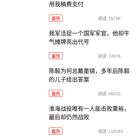
用我稿费支付
最热
阅读
76796
我军活捉一个国军军官，他却牛
气摊牌亮出代号
最热
阅读
74976
陈毅为何总戴墨镜，多年后陈毅
的儿子给出答案
最热
阅读
65533
淮海战役唯有一人能击败粟裕，
最后却仍然战败
最热
阅读
110182