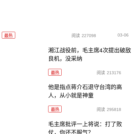
03-06
最热
阅读
227098
湘江战役前，毛主席4次提出破敌
良机，没采纳
最热
阅读
213176
他是指点蒋介石退守台湾的高
人，从小就是神童
最热
阅读
295818
毛主席批评一上将说：打了败
仗，你还不服气？