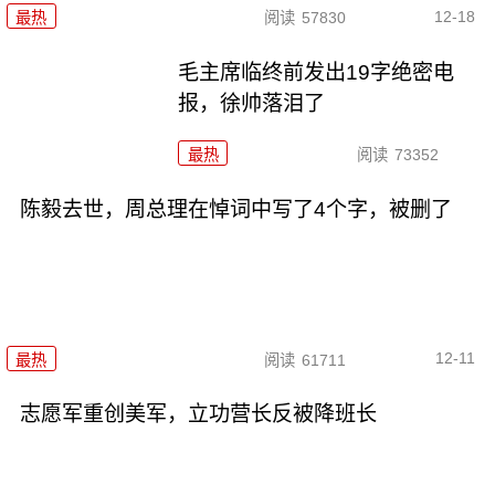
12-18
最热
阅读
57830
毛主席临终前发出19字绝密电
报，徐帅落泪了
最热
阅读
73352
陈毅去世，周总理在悼词中写了4个字，被删了
12-11
最热
阅读
61711
志愿军重创美军，立功营长反被降班长