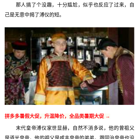
那人搞了个没趣，十分尴尬，似乎也反应了过来，自
己是无意中揭了溥仪的短。
拼多多暑假大促，升温降价，全品类暑期大促 →
末代皇帝溥仪家世显赫，自然不消多说，他的曾祖父
是道光皇帝，他的祖父是咸丰皇帝的弟弟，跟同治皇帝也没