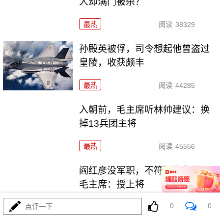
人却满门被杀？
最热
阅读
38329
孙殿英被俘，司令想起他曾盗过
皇陵，收获颇丰
最热
阅读
44285
入朝前，毛主席听林帅建议：换
掉13兵团主将
最热
阅读
45556
阎红彦没军职，不符授衔条件，
毛主席：授上将
0
0
点评一下
最热
阅读
35738