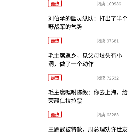
最热
阅读
109986
刘伯承的幽灵纵队：打出了半个
野战军的气势
最热
阅读
97681
毛主席返乡，见父母坟头有小
洞，做了一个动作
最热
阅读
72532
毛主席嘱咐陈毅：你去上海，给
荣毅仁拉拉票
最热
阅读
63283
王耀武被特赦，周总理劝许世友