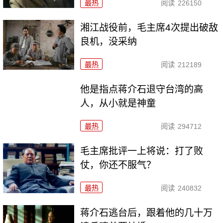
最热
阅读
226150
湘江战役前，毛主席4次提出破敌
良机，没采纳
最热
阅读
212189
他是指点蒋介石退守台湾的高
人，从小就是神童
最热
阅读
294712
毛主席批评一上将说：打了败
仗，你还不服气？
最热
阅读
240832
蒋介石逃台后，跟着他的几十万