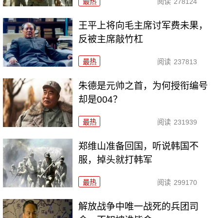
最热
阅读
278124
王平上将向毛主席讨军费未果，
反被主席敲竹杠
最热
阅读
237813
朱德是元帅之首，为何授衔编号
却是004？
最热
阅读
231939
郑维山准备回国，听说韩国不
服，掉头就打韩军
最热
阅读
299170
解放战争中唯一战死的兵团司