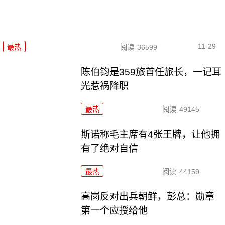
11-29
最热
阅读
36599
陈伯钧是359旅首任旅长，一记耳
光惹祸降职
最热
阅读
49145
斯诺称毛主席有4张王牌，让他拥
有了绝对自信
最热
阅读
44159
高岗反对出兵朝鲜，彭总：勋章
第一个应授给他