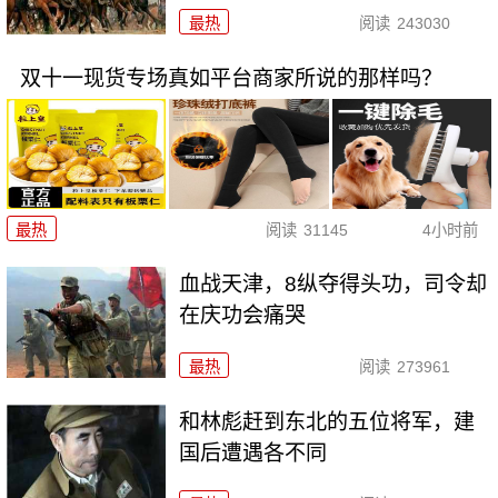
最热
阅读
243030
双十一现货专场真如平台商家所说的那样吗？
最热
阅读
31145
4小时前
血战天津，8纵夺得头功，司令却
在庆功会痛哭
最热
阅读
273961
和林彪赶到东北的五位将军，建
国后遭遇各不同