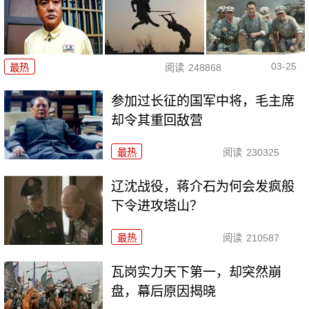
03-25
最热
阅读
248868
参加过长征的国军中将，毛主席
却令其重回敌营
最热
阅读
230325
辽沈战役，蒋介石为何会发疯般
下令进攻塔山？
最热
阅读
210587
瓦岗实力天下第一，却突然崩
盘，幕后原因揭晓