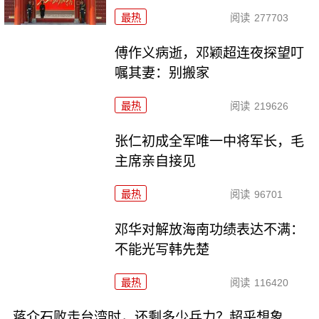
最热
阅读
277703
傅作义病逝，邓颖超连夜探望叮
嘱其妻：别搬家
最热
阅读
219626
张仁初成全军唯一中将军长，毛
主席亲自接见
最热
阅读
96701
邓华对解放海南功绩表达不满：
不能光写韩先楚
最热
阅读
116420
蒋介石败走台湾时，还剩多少兵力？超乎想象