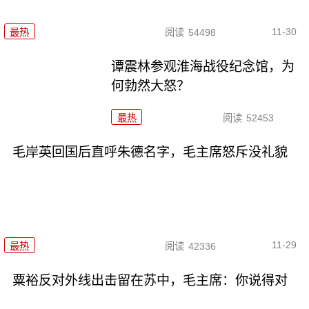
11-30
最热
阅读
54498
谭震林参观淮海战役纪念馆，为
何勃然大怒？
最热
阅读
52453
毛岸英回国后直呼朱德名字，毛主席怒斥没礼貌
11-29
最热
阅读
42336
粟裕反对外线出击留在苏中，毛主席：你说得对