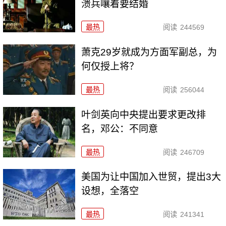
溃兵嚷着要结婚
最热
阅读
244569
萧克29岁就成为方面军副总，为
何仅授上将？
最热
阅读
256044
叶剑英向中央提出要求更改排
名，邓公：不同意
最热
阅读
246709
美国为让中国加入世贸，提出3大
设想，全落空
最热
阅读
241341