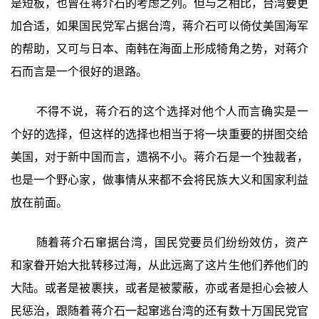
是短板，也曾在蒋介石的考虑之列。但与之相比，台湾要更
加合适，如果国民党军占据台湾，蒋介石可以倚仗美国海军
的帮助，又可与日本、南韩在海面上形成犄角之势，对蒋介
石而言是一个很好的退路。
不得不说，蒋介石的这个选择对他个人而言确实是一
个好的选择，但这样的选择也相当于将一块重要的拼图交给
美国，对于新中国而言，遗祸不小。蒋介石是一个独裁者，
也是一个野心家，做事情从来都不会将民族大义和国家利益
放在前面。
随着蒋介石窜据台湾，国民党要员们纷纷效仿，资产
和家眷开始大批转移过海，从此远离了这片生他们养他们的
大陆。或者是被裹挟，或者是被蒙蔽，亦或者是担心会被人
民惩治，跟随着蒋介石一起窜逃台湾的还有数十万国民党官