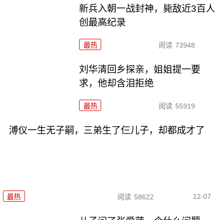
新兵入朝一战封神，毙敌近3百人
创最高纪录
最热
阅读
73948
刘华清回乡探亲，姐姐提一要
求，他却含泪拒绝
最热
阅读
55919
溥仪一生无子嗣，三弟生了仨儿子，却都成才了
12-07
最热
阅读
58622