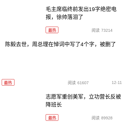
毛主席临终前发出19字绝密电
报，徐帅落泪了
最热
阅读
73214
陈毅去世，周总理在悼词中写了4个字，被删了
12-11
最热
阅读
61607
志愿军重创美军，立功营长反被
降班长
最热
阅读
89928