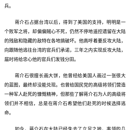
兵。
蒋介石占据台湾以后，得到了美国的支持，明明是一
个败军之将，却偏偏贼心不死，仍然不停地遥控遗留在大陆
的残敌和隐藏的敌特在各地搞破坏。他高呼着要反攻大陆，
向跟随他逃往台湾的官兵们承诺，三年之内实现反攻大陆，
届时将给忠心他的官兵们发钱分田。
蒋介石很擅长画大饼，他曾经给美国人画过一张很大
的蓝图，最终却没能兑现。也曾给国民党的高级将领们营造
一种军人赴死的慷慨精神，但那些了解蒋介石为人的高级将
领们并不相信，总是在蒋介石希望他们赴死的时候选择逃
命。
如今，蒋介石在大陆已经失去了立足之地，率领的几