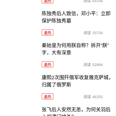
最热
阅读
65336
陈独秀后人致信，邓小平：立即
保护陈独秀墓
最热
阅读
33734
秦始皇为何用朕自称？拆开“朕”
字，大有深意
最热
阅读
52894
康熙2次围歼俄军收复雅克萨城，
归属了俄罗斯
最热
阅读
46255
张飞后人安然无恙，为何关羽后