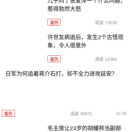
儿子问了张爱萍一个什么问题，
惹得勃然大怒
最热
阅读
73539
许世友病逝后，发生2个古怪现
象，令人很意外
最热
阅读
52364
日军为何追着蒋介石打，却不全力进攻延安？
12-05
最热
阅读
50871
毛主席让23岁的胡耀邦当副部