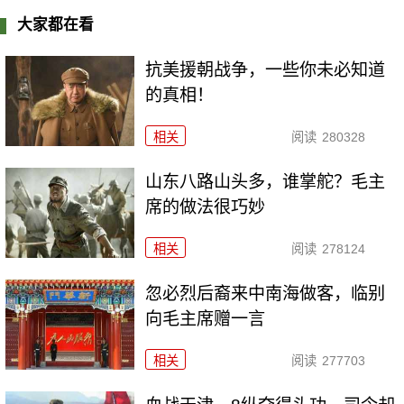
大家都在看
抗美援朝战争，一些你未必知道
的真相！
相关
阅读
280328
山东八路山头多，谁掌舵？毛主
席的做法很巧妙
相关
阅读
278124
忽必烈后裔来中南海做客，临别
向毛主席赠一言
相关
阅读
277703