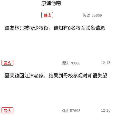
原谅他吧
最热
阅读
85669
谭友林只被授少将衔，谁知有8名将军联名请愿
12-18
最热
阅读
70066
聂荣臻回江津老家，结果到母校参观时却很失望
12-18
最热
阅读
57698