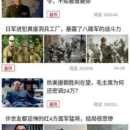
令，不知被谁毙命
最热
阅读
269146
日军进犯黄崖洞兵工厂，暴露了八路军的战斗力
04-08
最热
阅读
252498
抗美援朝胜利在望，毛主席为何
还密调24万？
最热
阅读
240311
许世友都忌惮的红4方面军猛将，结局很悲惨