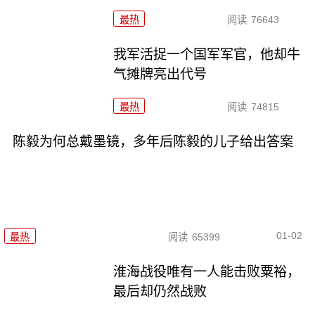
最热
阅读
76643
我军活捉一个国军军官，他却牛
气摊牌亮出代号
最热
阅读
74815
陈毅为何总戴墨镜，多年后陈毅的儿子给出答案
01-02
最热
阅读
65399
淮海战役唯有一人能击败粟裕，
最后却仍然战败