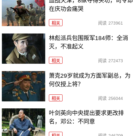
血战天津，8纵夺得头功，司令却
在庆功会痛哭
相关
阅读
273961
林彪派兵包围叛军184师：全消
灭，不准起义
相关
阅读
272473
萧克29岁就成为方面军副总，为
何仅授上将？
相关
阅读
256044
叶剑英向中央提出要求更改排
名，邓公：不同意
相关
阅读
246709