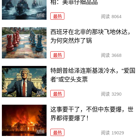
相：美菲仔细品品
最热
阅读
8064
西班牙在北非的那块飞地休达，
为何突然炸了锅
最热
阅读
3668
特朗普给泽连斯基泼冷水，“爱国
者”或空头支票
最热
阅读
3290
这事要干了，不但中东要爆，世
界都得要爆了！
最热
阅读
19029