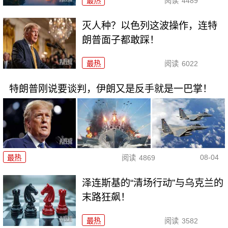
最热
阅读
4489
灭人种？以色列这波操作，连特
朗普面子都敢踩！
最热
阅读
6022
特朗普刚说要谈判，伊朗又是反手就是一巴掌！
08-04
最热
阅读
4869
泽连斯基的“清场行动”与乌克兰的
末路狂飙！
最热
阅读
3582