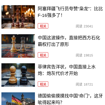
阿塞拜疆飞行员夸赞“枭龙”：比比
F-16强多了！
相关
阅读
23041
中国这波操作，直接把西方石化
霸权打出了原形
相关
阅读
19815
菲律宾告洋状，中国直接上水
炮：炮灰代价才开始
相关
阅读
18721
德国偷偷摸摸找中国“命门”，这牙
呲得起来吗？