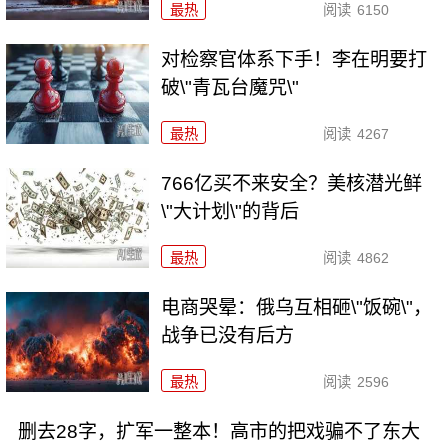
最热
阅读
6150
对检察官体系下手！李在明要打
破\"青瓦台魔咒\"
最热
阅读
4267
766亿买不来安全？美核潜光鲜
\"大计划\"的背后
最热
阅读
4862
电商哭晕：俄乌互相砸\"饭碗\"，
战争已没有后方
最热
阅读
2596
删去28字，扩军一整本！高市的把戏骗不了东大