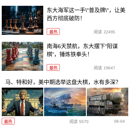
东大海军这一手\"普及牌\"，让美
西方彻底破防！
最热
阅读
22495
南海6天禁航，东大摆下“阳谋
棋”，锤炼铁拳头！
最热
阅读
19647
马、特和好，美中期选举这盘大棋，水有多深？
08-04
最热
阅读
5570