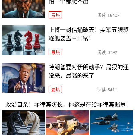
怕一个都爬不出
最热
阅读
16402
上将一封信捅破天！美军五艘驱
逐舰要盖三口锅！
最热
阅读
6792
特朗普要对伊朗动手？最狠的还
没来，最骚的来了
最热
阅读
5411
政治自杀！菲律宾防长，你这是在给菲律宾掘墓！