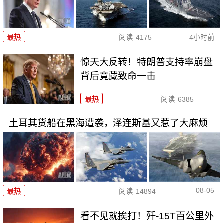
最热
阅读
4175
4小时前
惊天大反转！特朗普支持率崩盘
背后竟藏致命一击
最热
阅读
6385
土耳其货船在黑海遭袭，泽连斯基又惹了大麻烦
08-05
最热
阅读
14894
看不见就挨打！歼-15T百公里外