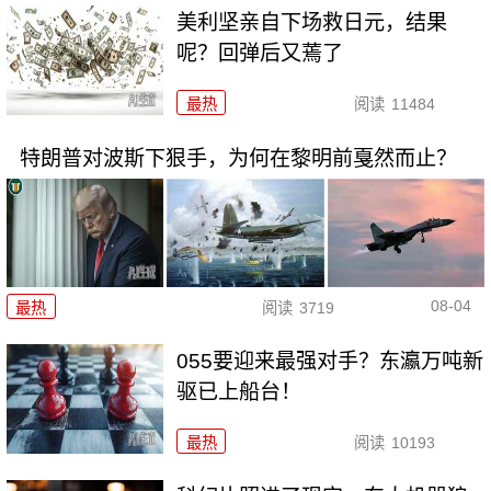
美利坚亲自下场救日元，结果
呢？回弹后又蔫了
最热
阅读
11484
特朗普对波斯下狠手，为何在黎明前戛然而止？
08-04
最热
阅读
3719
055要迎来最强对手？东瀛万吨新
驱已上船台！
最热
阅读
10193