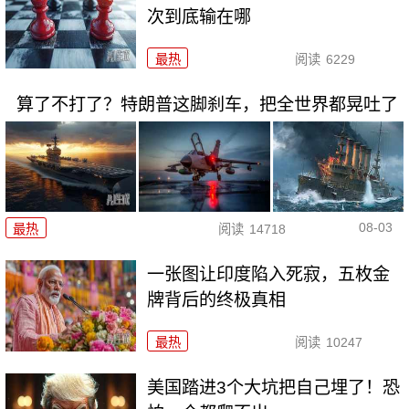
次到底输在哪
最热
阅读
6229
算了不打了？特朗普这脚刹车，把全世界都晃吐了
08-03
最热
阅读
14718
一张图让印度陷入死寂，五枚金
牌背后的终极真相
最热
阅读
10247
美国踏进3个大坑把自己埋了！恐