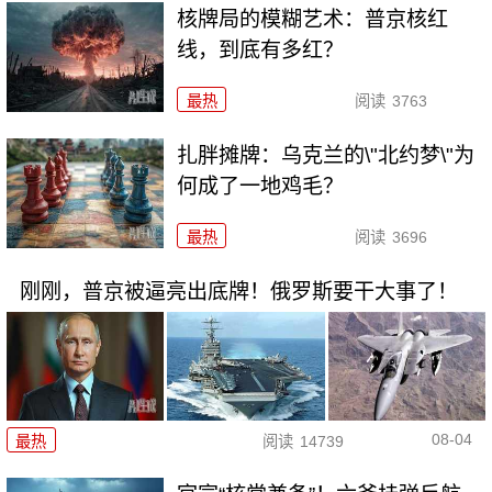
核牌局的模糊艺术：普京核红
线，到底有多红？
最热
阅读
3763
扎胖摊牌：乌克兰的\"北约梦\"为
何成了一地鸡毛？
最热
阅读
3696
刚刚，普京被逼亮出底牌！俄罗斯要干大事了！
08-04
最热
阅读
14739