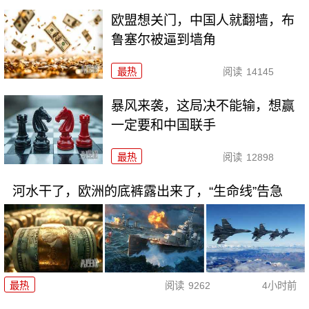
欧盟想关门，中国人就翻墙，布
鲁塞尔被逼到墙角
最热
阅读
14145
暴风来袭，这局决不能输，想赢
一定要和中国联手
最热
阅读
12898
河水干了，欧洲的底裤露出来了，“生命线”告急
最热
阅读
9262
4小时前