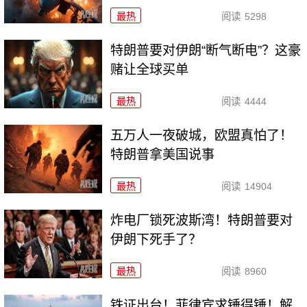
最热
阅读
5298
特朗普要对伊朗“断气断电”？这豪
赌让全球买单
最热
阅读
4444
五万人一夜破城，欧盟真怕了！
特朗普拿美国说事
最热
阅读
14904
炸电厂锁死波斯湾！特朗普要对
伊朗下死手了？
最热
阅读
8960
铁证出台！菲律宾求锤得锤！解