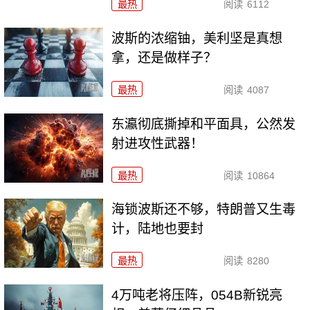
最热
阅读
6112
波斯的浓缩铀，美利坚是真想
拿，还是做样子？
最热
阅读
4087
东瀛彻底撕掉和平面具，公然发
射进攻性武器！
最热
阅读
10864
海锁波斯还不够，特朗普又生毒
计，陆地也要封
最热
阅读
8280
4万吨老将压阵，054B新锐亮