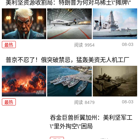
美利坚资源收割局：特朗普为何对乌稀土\"摊牌\"
08-03
最热
阅读
9954
普京不忍了！俄突破禁忌，猛轰美资无人机工厂
08-03
最热
阅读
8479
吞金巨兽折翼加州：美利坚军工
\"里外掏空\"困局