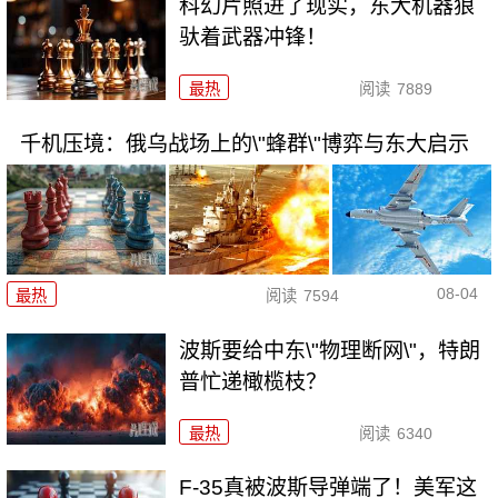
科幻片照进了现实，东大机器狼
驮着武器冲锋！
最热
阅读
7889
千机压境：俄乌战场上的\"蜂群\"博弈与东大启示
08-04
最热
阅读
7594
波斯要给中东\"物理断网\"，特朗
普忙递橄榄枝？
最热
阅读
6340
F-35真被波斯导弹端了！美军这