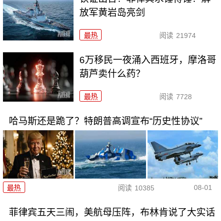
放军黄岩岛亮剑
最热
阅读
21974
6万移民一夜涌入西班牙，摩洛哥
葫芦卖什么药？
最热
阅读
7728
哈马斯还是跪了？特朗普高调宣布“历史性协议”
08-01
最热
阅读
10385
菲律宾五天三闹，美航母压阵，布林肯说了大实话