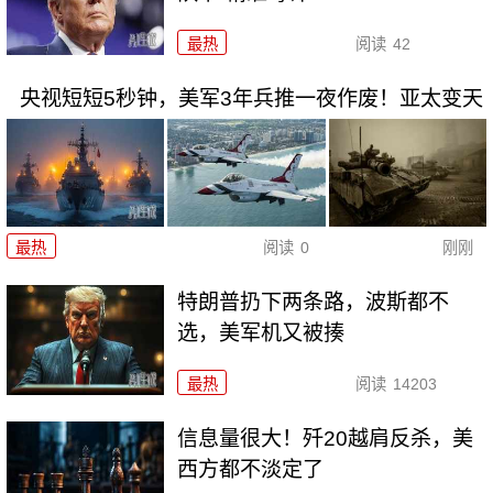
最热
阅读
42
央视短短5秒钟，美军3年兵推一夜作废！亚太变天
最热
阅读
0
刚刚
特朗普扔下两条路，波斯都不
选，美军机又被揍
最热
阅读
14203
信息量很大！歼20越肩反杀，美
西方都不淡定了