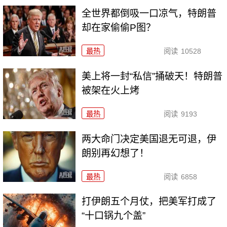
全世界都倒吸一口凉气，特朗普
却在家偷偷P图？
最热
阅读
10528
美上将一封“私信”捅破天！特朗普
被架在火上烤
最热
阅读
9193
两大命门决定美国退无可退，伊
朗别再幻想了！
最热
阅读
6858
打伊朗五个月仗，把美军打成了
“十口锅九个盖”