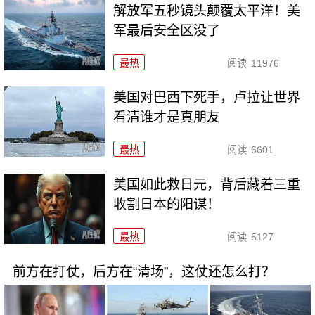
解放军五秒镜头颠覆太平洋！美
军最后安全区没了
最热
阅读
11976
美国对巴西下死手，卢拉让世界
看清谁才是真朋友
最热
阅读
6601
美国如此救日元，背后藏着三重
收割日本的阳谋！
最热
阅读
5127
前方在打仗，后方在“清场”，这仗还怎么打？