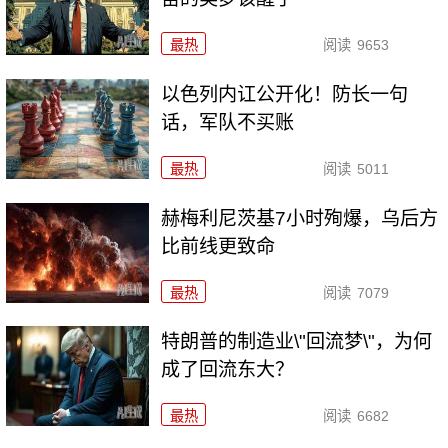
最热
阅读
9653
以色列内讧公开化！防长一句
话，军队不买账
最热
阅读
5011
赫梅利尼茨基7小时殉爆，乌后方
比前线更致命
最热
阅读
7079
特朗普的制造业\"回流梦\"，为何
成了回流东大？
最热
阅读
6682