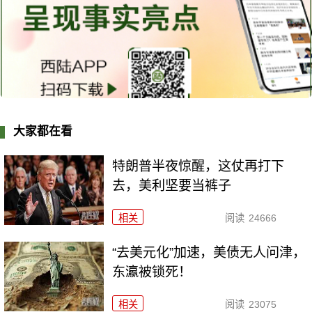
大家都在看
特朗普半夜惊醒，这仗再打下
去，美利坚要当裤子
相关
阅读
24666
“去美元化”加速，美债无人问津，
东瀛被锁死！
相关
阅读
23075