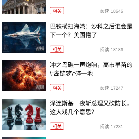
相关
阅读
18545
巴铁横扫海湾：沙科之后谁会是
下一个？美国懵了
相关
阅读
18186
冲之鸟礁一声炮响，高市早苗的
\"岛链梦\"碎一地
相关
阅读
17247
泽连斯基一夜斩总理又砍防长，
这大戏几个意思？
相关
阅读
17231