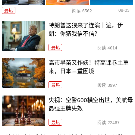
08-03
最热
阅读
6562
特朗普这狼来了连演十遍，伊
朗：你猜我信不信？
最热
阅读
4614
高市早苗又作妖！特高课卷土重
来，日本三重困境
最热
阅读
3997
央视：空警600横空出世，美航母
最强王牌失效
最热
阅读
22467