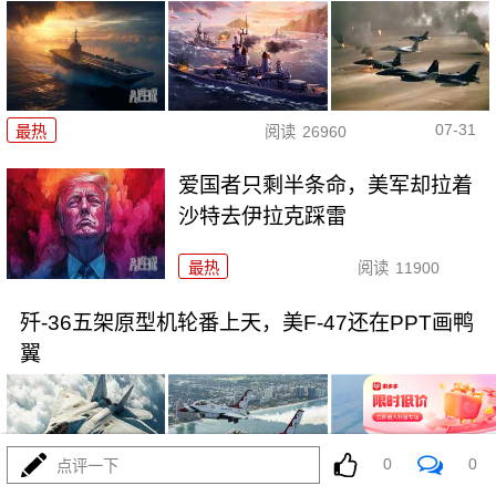
07-31
最热
阅读
26960
爱国者只剩半条命，美军却拉着
沙特去伊拉克踩雷
最热
阅读
11900
歼-36五架原型机轮番上天，美F-47还在PPT画鸭
翼
0
0
点评一下