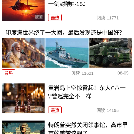
一剑封喉F-15J
最热
阅读
11771
印度满世界绕了一大圈，最后发现还是中国好？
08-05
最热
阅读
11621
黄岩岛上空惊雷起！东大\"八一
\"警巡完全不一样
最热
阅读
14195
特朗普突然关闭领事馆，高市早
苗的美梦该醒了