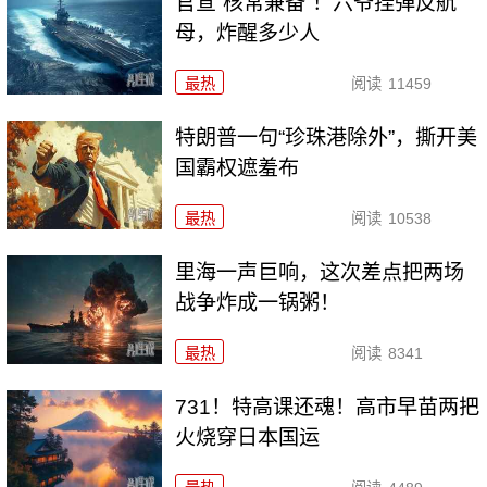
官宣“核常兼备”！六爷挂弹反航
母，炸醒多少人
最热
阅读
11459
特朗普一句“珍珠港除外”，撕开美
国霸权遮羞布
最热
阅读
10538
里海一声巨响，这次差点把两场
战争炸成一锅粥！
最热
阅读
8341
731！特高课还魂！高市早苗两把
火烧穿日本国运