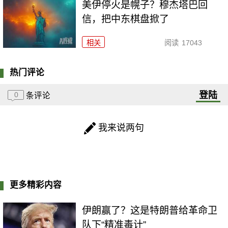
美伊停火是幌子？穆杰塔巴回
信，把中东棋盘掀了
相关
阅读
17043
热门评论
登陆
0
条评论
我来说两句
更多精彩内容
伊朗赢了？这是特朗普给革命卫
队下“精准毒计”