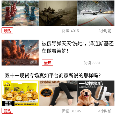
最热
阅读
4015
2小时前
被俄导弹天天“洗地”，泽连斯基还
在做着美梦！
最热
阅读
3881
双十一现货专场真如平台商家所说的那样吗？
最热
阅读
31145
4小时前