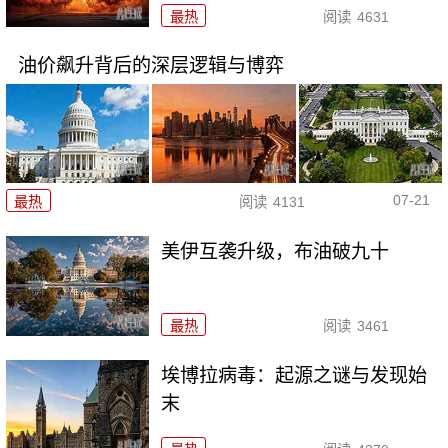
最热
阅读
4631
油价飙升背后的深层逻辑与博弈
07-21
最热
阅读
4131
美伊互袭升级，布油破九十
最热
阅读
3461
埃博拉病毒：起源之谜与发现始
末