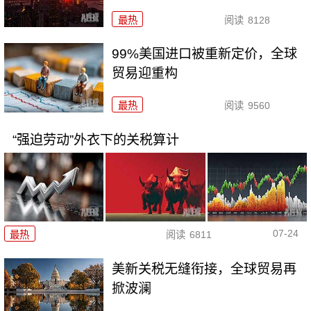
最热
阅读
8128
99%美国进口被重新定价，全球
贸易迎重构
最热
阅读
9560
“强迫劳动”外衣下的关税算计
07-24
最热
阅读
6811
美新关税无缝衔接，全球贸易再
掀波澜