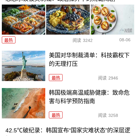
08-06
最热
阅读
3242
美国对华制裁清单：科技霸权下
的无理打压
最热
阅读
2946
韩国极端高温威胁健康：致命危
害与科学预防指南
最热
阅读
3258
42.5℃破纪录：韩国宣布“国家灾难状态”的深层逻