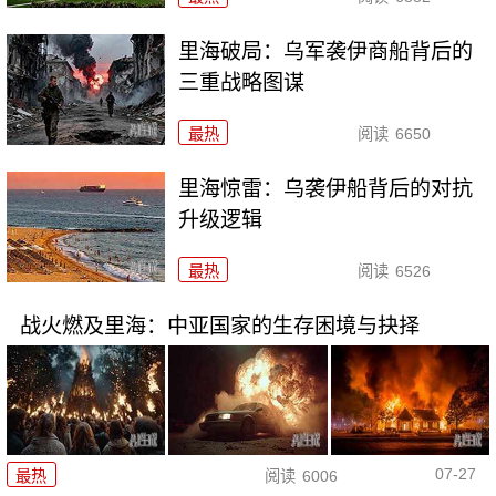
里海破局：乌军袭伊商船背后的
三重战略图谋
最热
阅读
6650
里海惊雷：乌袭伊船背后的对抗
升级逻辑
最热
阅读
6526
战火燃及里海：中亚国家的生存困境与抉择
07-27
最热
阅读
6006