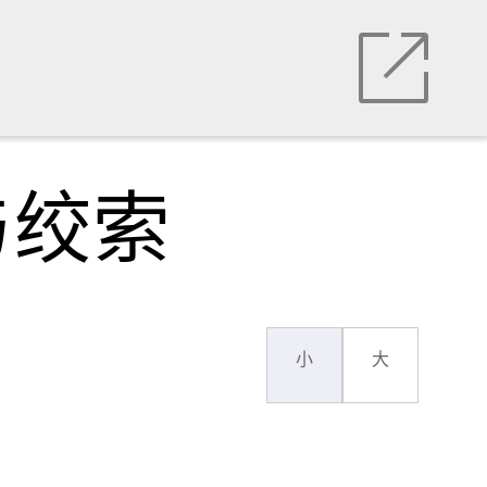
与绞索
小
大