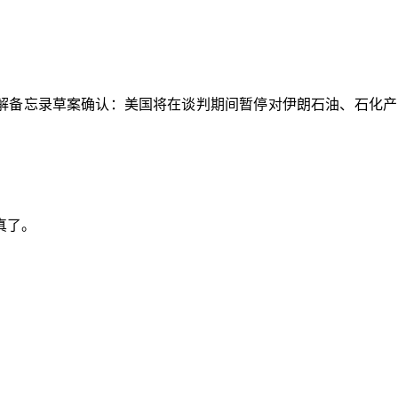
美谅解备忘录草案确认：美国将在谈判期间暂停对伊朗石油、石
真了。