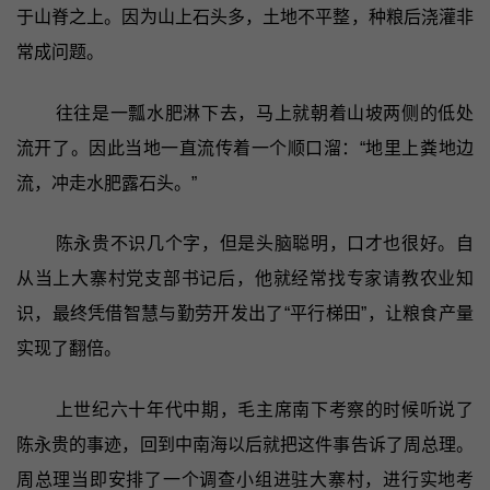
于山脊之上。因为山上石头多，土地不平整，种粮后浇灌非
常成问题。
往往是一瓢水肥淋下去，马上就朝着山坡两侧的低处
流开了。因此当地一直流传着一个顺口溜：“地里上粪地边
流，冲走水肥露石头。”
陈永贵不识几个字，但是头脑聪明，口才也很好。自
从当上大寨村党支部书记后，他就经常找专家请教农业知
识，最终凭借智慧与勤劳开发出了“平行梯田”，让粮食产量
实现了翻倍。
上世纪六十年代中期，毛主席南下考察的时候听说了
陈永贵的事迹，回到中南海以后就把这件事告诉了周总理。
周总理当即安排了一个调查小组进驻大寨村，进行实地考