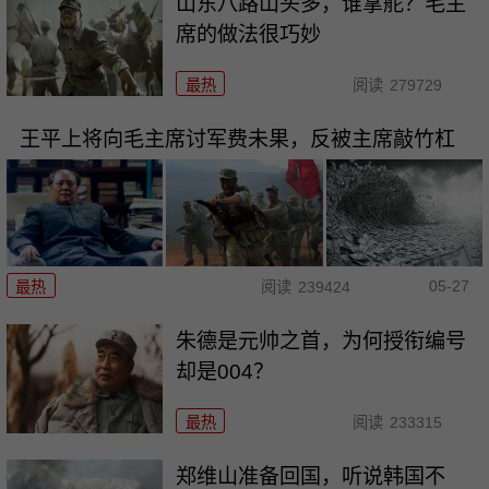
山东八路山头多，谁掌舵？毛主
席的做法很巧妙
最热
阅读
279729
王平上将向毛主席讨军费未果，反被主席敲竹杠
05-27
最热
阅读
239424
朱德是元帅之首，为何授衔编号
却是004？
最热
阅读
233315
郑维山准备回国，听说韩国不