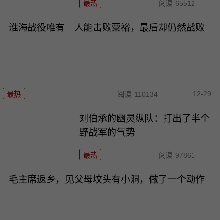
最热
阅读
65512
淮海战役唯有一人能击败粟裕，最后却仍然战败
12-29
最热
阅读
110134
刘伯承的幽灵纵队：打出了半个
野战军的气势
最热
阅读
97861
毛主席返乡，见父母坟头有小洞，做了一个动作