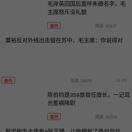
毛岸英回国后直呼朱德名字，毛
主席怒斥没礼貌
最热
阅读
42437
粟裕反对外线出击留在苏中，毛主席：你说得对
11-29
最热
阅读
36695
陈伯钧是359旅首任旅长，一记耳
光惹祸降职
最热
阅读
49259
斯诺称毛主席有4张王牌，让他拥有了绝对自信