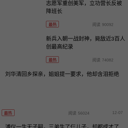
志愿军重创美军，立功营长反被
降班长
最热
阅读
90092
新兵入朝一战封神，毙敌近3百人
创最高纪录
最热
阅读
74082
刘华清回乡探亲，姐姐提一要求，他却含泪拒绝
12-07
最热
阅读
56024
溥仪一生无子嗣，三弟生了仨儿子，却都成才了