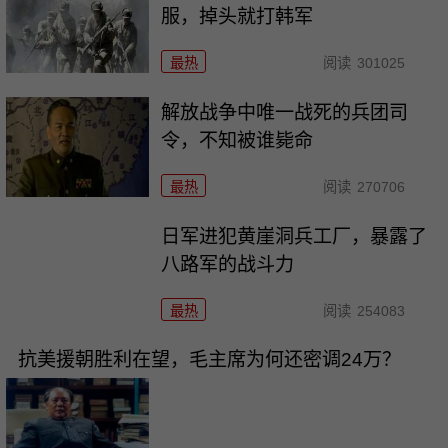
服，掉头就打韩军
最热
阅读
301025
解放战争中唯一战死的兵团司
令，不知被谁毙命
最热
阅读
270706
日军进犯黄崖洞兵工厂，暴露了
八路军的战斗力
最热
阅读
254083
抗美援朝胜利在望，毛主席为何还密调24万？