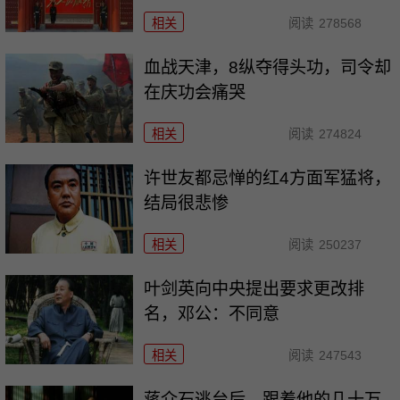
相关
阅读
278568
血战天津，8纵夺得头功，司令却
在庆功会痛哭
相关
阅读
274824
许世友都忌惮的红4方面军猛将，
结局很悲惨
相关
阅读
250237
叶剑英向中央提出要求更改排
名，邓公：不同意
相关
阅读
247543
蒋介石逃台后，跟着他的几十万