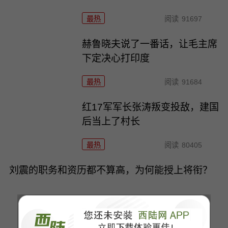
最热
阅读
91697
赫鲁晓夫说了一番话，让毛主席
下定决心打印度
最热
阅读
91684
红17军军长张涛叛变投敌，建国
后当上了村长
最热
阅读
80405
刘震的职务和资历都不算高，为何能授上将衔？