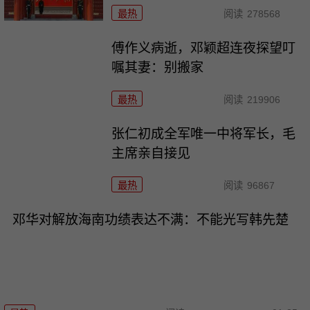
最热
阅读
278568
傅作义病逝，邓颖超连夜探望叮
嘱其妻：别搬家
最热
阅读
219906
张仁初成全军唯一中将军长，毛
主席亲自接见
最热
阅读
96867
邓华对解放海南功绩表达不满：不能光写韩先楚