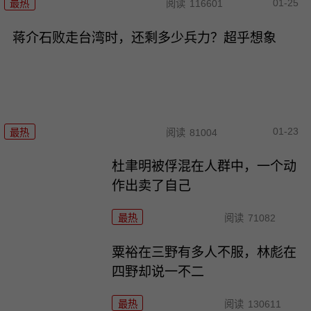
01-25
最热
阅读
116601
蒋介石败走台湾时，还剩多少兵力？超乎想象
01-23
最热
阅读
81004
杜聿明被俘混在人群中，一个动
作出卖了自己
最热
阅读
71082
粟裕在三野有多人不服，林彪在
四野却说一不二
最热
阅读
130611