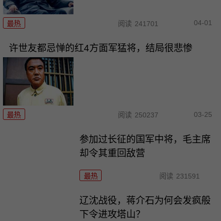
04-01
最热
阅读
241701
许世友都忌惮的红4方面军猛将，结局很悲惨
03-25
最热
阅读
250237
参加过长征的国军中将，毛主席
却令其重回敌营
最热
阅读
231591
辽沈战役，蒋介石为何会发疯般
下令进攻塔山？