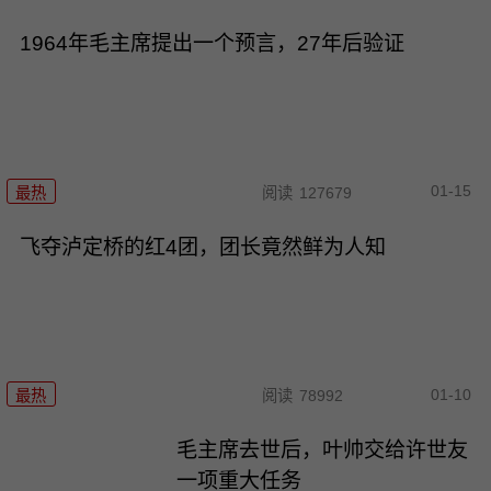
1964年毛主席提出一个预言，27年后验证
01-15
最热
阅读
127679
飞夺泸定桥的红4团，团长竟然鲜为人知
01-10
最热
阅读
78992
毛主席去世后，叶帅交给许世友
一项重大任务