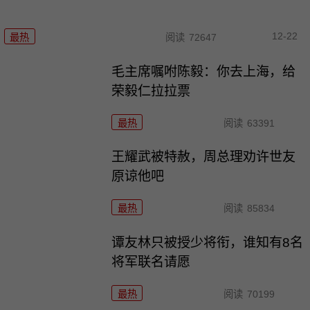
12-22
最热
阅读
72647
毛主席嘱咐陈毅：你去上海，给
荣毅仁拉拉票
最热
阅读
63391
王耀武被特赦，周总理劝许世友
原谅他吧
最热
阅读
85834
谭友林只被授少将衔，谁知有8名
将军联名请愿
最热
阅读
70199