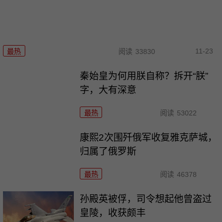
11-23
最热
阅读
33830
秦始皇为何用朕自称？拆开“朕”
字，大有深意
最热
阅读
53022
康熙2次围歼俄军收复雅克萨城，
归属了俄罗斯
最热
阅读
46378
孙殿英被俘，司令想起他曾盗过
皇陵，收获颇丰