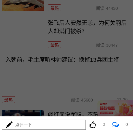
最热
阅读
44430
张飞后人安然无恙，为何关羽后
人却满门被杀？
最热
阅读
38447
入朝前，毛主席听林帅建议：换掉13兵团主将
11-20
最热
阅读
45680
阎红彦没军职，不符授衔条件，
毛主席：授上将
0
0
点评一下