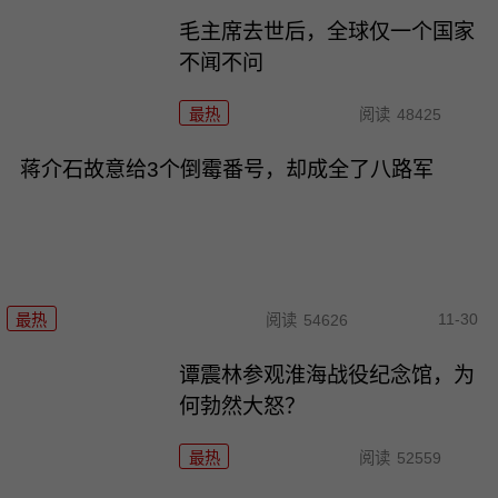
毛主席去世后，全球仅一个国家
不闻不问
最热
阅读
48425
蒋介石故意给3个倒霉番号，却成全了八路军
11-30
最热
阅读
54626
谭震林参观淮海战役纪念馆，为
何勃然大怒？
最热
阅读
52559