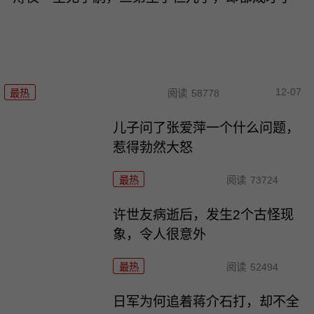
12-07
最热
阅读
58778
儿子问了张爱萍一个什么问题，
惹得勃然大怒
最热
阅读
73724
许世友病逝后，发生2个古怪现
象，令人很意外
最热
阅读
52494
日军为何追着蒋介石打，却不全