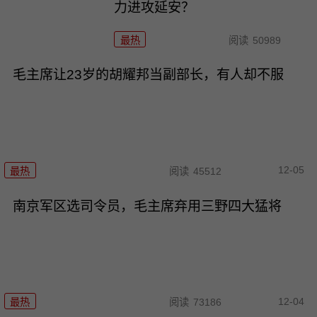
力进攻延安？
最热
阅读
50989
毛主席让23岁的胡耀邦当副部长，有人却不服
12-05
最热
阅读
45512
南京军区选司令员，毛主席弃用三野四大猛将
12-04
最热
阅读
73186