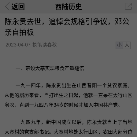
返回
西陆历史
陈永贵去世，追悼会规格引争议，邓公
亲自拍板
小
大
2023-04-07
执笔读春秋
一、带领大寨实现粮食产量翻倍
一九一四年，陈永贵出生在山西昔阳一个贫农家庭。
从他的履历来看，自打出生之日起，他就一直呆在太行山区
务农，直到一九四八年34岁的时候才加入中国共产党。
一九四九年，新中国成立以后，陈永贵就当上了当地
大寨村的党支部书记。大寨村地处太行山区，农田大部分位