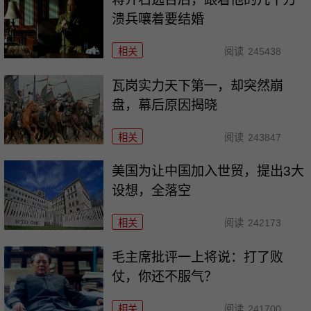
溃兵嚷着要结婚
相关
阅读
245438
瓦岗实力天下第一，却突然崩
盘，幕后原因揭晓
相关
阅读
243847
美国为让中国加入世贸，提出3大
设想，全落空
相关
阅读
242173
毛主席批评一上将说：打了败
仗，你还不服气？
相关
阅读
241700