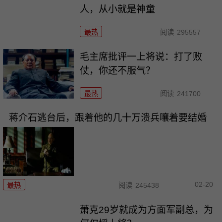
人，从小就是神童
最热
阅读
295557
毛主席批评一上将说：打了败
仗，你还不服气？
最热
阅读
241700
蒋介石逃台后，跟着他的几十万溃兵嚷着要结婚
02-20
最热
阅读
245438
萧克29岁就成为方面军副总，为