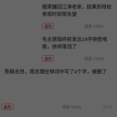
聂荣臻回江津老家，结果到母校
参观时却很失望
最热
阅读
57801
毛主席临终前发出19字绝密电
报，徐帅落泪了
最热
阅读
73330
陈毅去世，周总理在悼词中写了4个字，被删了
12-11
最热
阅读
61681