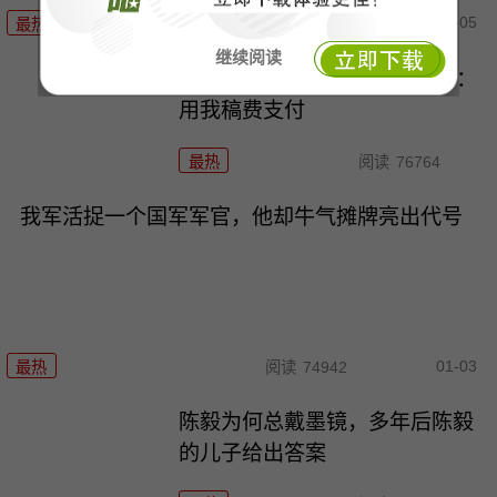
01-05
最热
阅读
83423
继续阅读
贺子珍享受12级待遇，毛主席：
用我稿费支付
最热
阅读
76764
我军活捉一个国军军官，他却牛气摊牌亮出代号
01-03
最热
阅读
74942
陈毅为何总戴墨镜，多年后陈毅
的儿子给出答案