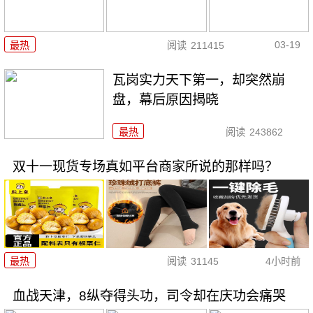
03-19
最热
阅读
211415
瓦岗实力天下第一，却突然崩
盘，幕后原因揭晓
最热
阅读
243862
双十一现货专场真如平台商家所说的那样吗？
最热
阅读
31145
4小时前
血战天津，8纵夺得头功，司令却在庆功会痛哭