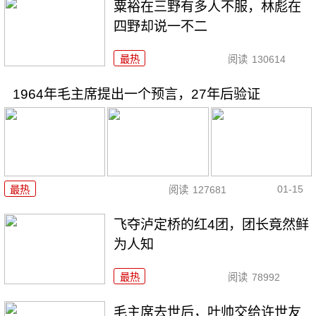
粟裕在三野有多人不服，林彪在
四野却说一不二
最热
阅读
130614
1964年毛主席提出一个预言，27年后验证
01-15
最热
阅读
127681
飞夺泸定桥的红4团，团长竟然鲜
为人知
最热
阅读
78992
毛主席去世后，叶帅交给许世友