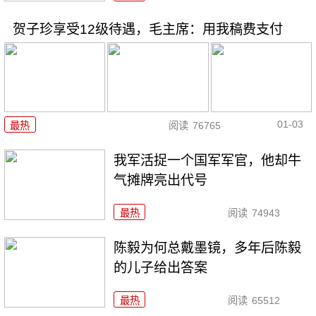
贺子珍享受12级待遇，毛主席：用我稿费支付
01-03
最热
阅读
76765
我军活捉一个国军军官，他却牛
气摊牌亮出代号
最热
阅读
74943
陈毅为何总戴墨镜，多年后陈毅
的儿子给出答案
最热
阅读
65512