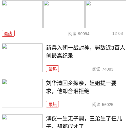
12-08
最热
阅读
90094
新兵入朝一战封神，毙敌近3百人
创最高纪录
最热
阅读
74083
刘华清回乡探亲，姐姐提一要
求，他却含泪拒绝
最热
阅读
56025
溥仪一生无子嗣，三弟生了仨儿
子，却都成才了