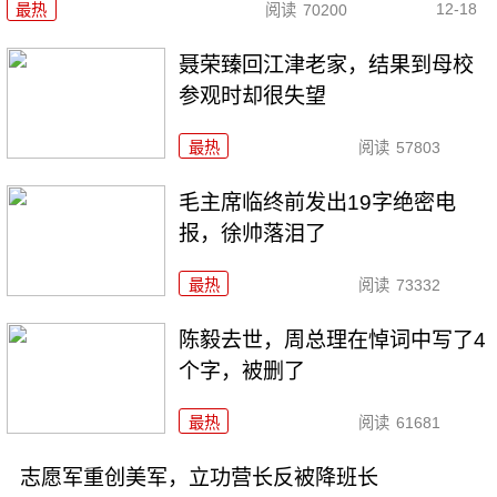
12-18
最热
阅读
70200
聂荣臻回江津老家，结果到母校
参观时却很失望
最热
阅读
57803
毛主席临终前发出19字绝密电
报，徐帅落泪了
最热
阅读
73332
陈毅去世，周总理在悼词中写了4
个字，被删了
最热
阅读
61681
志愿军重创美军，立功营长反被降班长