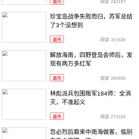
最热
阅读
242187
珍宝岛战争失败而归，苏军总结
了3个没想到
最热
阅读
311630
解放海南，四野登岛会师后，发
现有两万多红军
最热
阅读
284930
林彪派兵包围叛军184师：全消
灭，不准起义
最热
阅读
273324
忽必烈后裔来中南海做客，临别