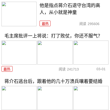
他是指点蒋介石退守台湾的高
人，从小就是神童
最热
阅读
295606
毛主席批评一上将说：打了败仗，你还不服气？
03-01
最热
阅读
241713
蒋介石逃台后，跟着他的几十万溃兵嚷着要结婚