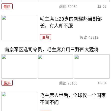
12-05
最热
阅读
50989
毛主席让23岁的胡耀邦当副部
长，有人却不服
最热
阅读
45512
南京军区选司令员，毛主席弃用三野四大猛将
12-04
最热
阅读
73188
毛主席去世后，全球仅一个国家
不闻不问