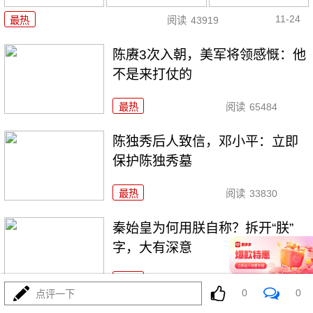
11-24
最热
阅读
43919
陈赓3次入朝，美军将领感慨：他
不是来打仗的
最热
阅读
65484
陈独秀后人致信，邓小平：立即
保护陈独秀墓
最热
阅读
33830
秦始皇为何用朕自称？拆开“朕”
字，大有深意
最热
阅读
53026
0
0
点评一下