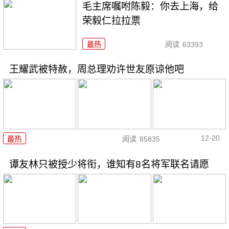
毛主席嘱咐陈毅：你去上海，给
荣毅仁拉拉票
最热
阅读
63393
王耀武被特赦，周总理劝许世友原谅他吧
12-20
最热
阅读
85835
谭友林只被授少将衔，谁知有8名将军联名请愿