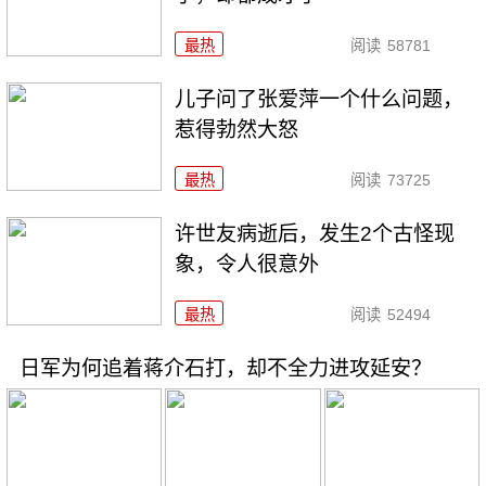
最热
阅读
58781
儿子问了张爱萍一个什么问题，
惹得勃然大怒
最热
阅读
73725
许世友病逝后，发生2个古怪现
象，令人很意外
最热
阅读
52494
日军为何追着蒋介石打，却不全力进攻延安？