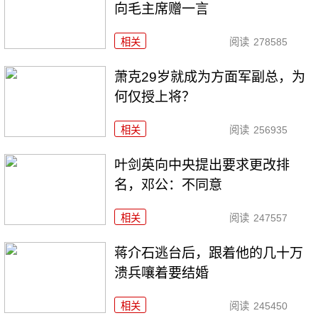
向毛主席赠一言
相关
阅读
278585
萧克29岁就成为方面军副总，为
何仅授上将？
相关
阅读
256935
叶剑英向中央提出要求更改排
名，邓公：不同意
相关
阅读
247557
蒋介石逃台后，跟着他的几十万
溃兵嚷着要结婚
相关
阅读
245450