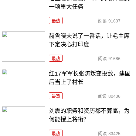
一项重大任务
最热
阅读
91697
赫鲁晓夫说了一番话，让毛主席
下定决心打印度
最热
阅读
91686
红17军军长张涛叛变投敌，建国
后当上了村长
最热
阅读
80406
刘震的职务和资历都不算高，为
何能授上将衔？
最热
阅读
83425