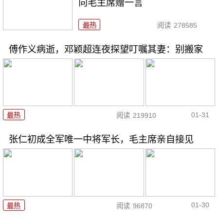
向毛主席赠一言
最热
阅读
278585
傅作义病逝，邓颖超连夜探望叮嘱其妻：别搬家
01-31
最热
阅读
219910
张仁初成全军唯一中将军长，毛主席亲自接见
01-30
最热
阅读
96870