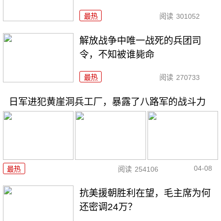
最热
阅读
301052
解放战争中唯一战死的兵团司
令，不知被谁毙命
最热
阅读
270733
日军进犯黄崖洞兵工厂，暴露了八路军的战斗力
04-08
最热
阅读
254106
抗美援朝胜利在望，毛主席为何
还密调24万？