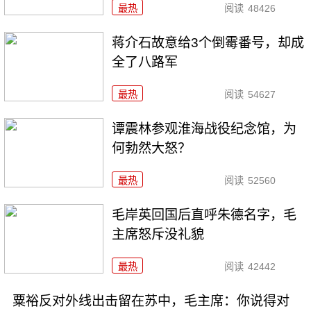
最热
阅读
48426
蒋介石故意给3个倒霉番号，却成
全了八路军
最热
阅读
54627
谭震林参观淮海战役纪念馆，为
何勃然大怒？
最热
阅读
52560
毛岸英回国后直呼朱德名字，毛
主席怒斥没礼貌
最热
阅读
42442
粟裕反对外线出击留在苏中，毛主席：你说得对