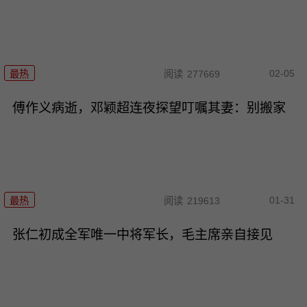
02-05
最热
阅读
277669
傅作义病逝，邓颖超连夜探望叮嘱其妻：别搬家
01-31
最热
阅读
219613
张仁初成全军唯一中将军长，毛主席亲自接见