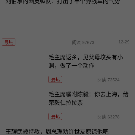
刘伯承的幽灵纵队：打出了半个野战军的气势
12-29
最热
阅读
97673
毛主席返乡，见父母坟头有小
洞，做了一个动作
最热
阅读
72524
毛主席嘱咐陈毅：你去上海，给
荣毅仁拉拉票
最热
阅读
63278
王耀武被特赦，周总理劝许世友原谅他吧