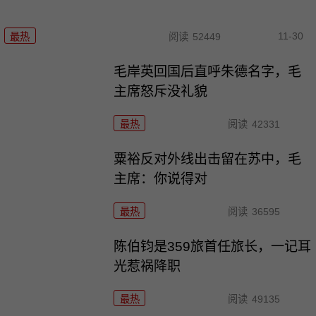
11-30
最热
阅读
52449
毛岸英回国后直呼朱德名字，毛
主席怒斥没礼貌
最热
阅读
42331
粟裕反对外线出击留在苏中，毛
主席：你说得对
最热
阅读
36595
陈伯钧是359旅首任旅长，一记耳
光惹祸降职
最热
阅读
49135