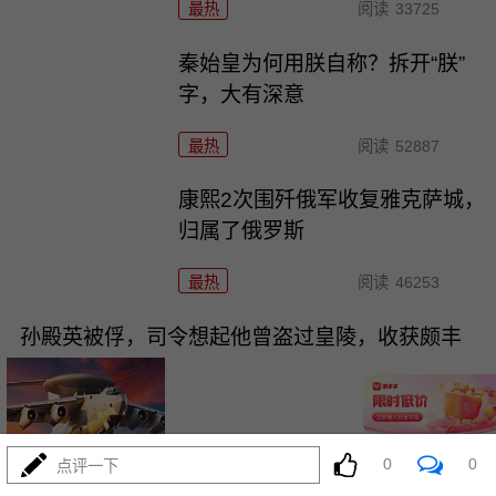
最热
阅读
33725
秦始皇为何用朕自称？拆开“朕”
字，大有深意
最热
阅读
52887
康熙2次围歼俄军收复雅克萨城，
归属了俄罗斯
最热
阅读
46253
孙殿英被俘，司令想起他曾盗过皇陵，收获颇丰
0
0
点评一下
11-21
最热
阅读
44276