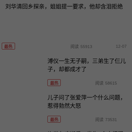
刘华清回乡探亲，姐姐提一要求，他却含泪拒绝
12-07
最热
阅读
55913
溥仪一生无子嗣，三弟生了仨儿
子，却都成才了
最热
阅读
58615
儿子问了张爱萍一个什么问题，
惹得勃然大怒
最热
阅读
73531