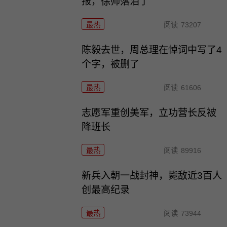
报，徐帅落泪了
最热
阅读
73207
陈毅去世，周总理在悼词中写了4
个字，被删了
最热
阅读
61606
志愿军重创美军，立功营长反被
降班长
最热
阅读
89916
新兵入朝一战封神，毙敌近3百人
创最高纪录
最热
阅读
73944