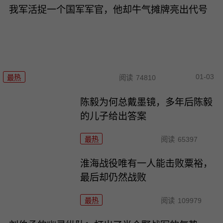
我军活捉一个国军军官，他却牛气摊牌亮出代号
01-03
最热
阅读
74810
陈毅为何总戴墨镜，多年后陈毅
的儿子给出答案
最热
阅读
65397
淮海战役唯有一人能击败粟裕，
最后却仍然战败
最热
阅读
109979