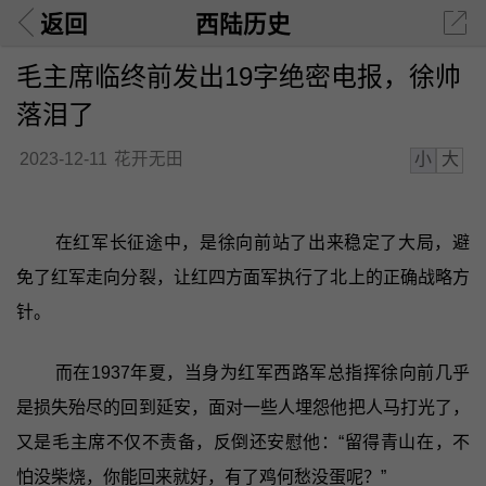
返回
西陆历史
毛主席临终前发出19字绝密电报，徐帅
落泪了
小
大
2023-12-11
花开无田
在红军长征途中，是徐向前站了出来稳定了大局，避
免了红军走向分裂，让红四方面军执行了北上的正确战略方
针。
而在1937年夏，当身为红军西路军总指挥徐向前几乎
是损失殆尽的回到延安，面对一些人埋怨他把人马打光了，
又是毛主席不仅不责备，反倒还安慰他：“留得青山在，不
怕没柴烧，你能回来就好，有了鸡何愁没蛋呢？”