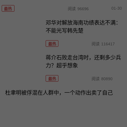
01-30
最热
阅读
96696
邓华对解放海南功绩表达不满：
不能光写韩先楚
最热
阅读
116417
蒋介石败走台湾时，还剩多少兵
力？超乎想象
最热
阅读
80890
杜聿明被俘混在人群中，一个动作出卖了自己