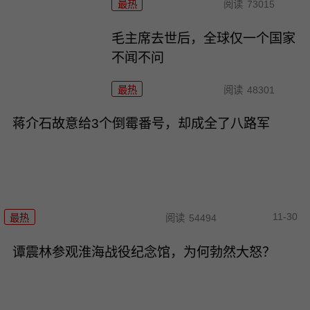
最热
阅读
73015
毛主席去世后，全球仅一个国家
不闻不问
最热
阅读
48301
蒋介石故意给3个倒霉番号，却成全了八路军
11-30
最热
阅读
54494
谭震林参观淮海战役纪念馆，为何勃然大怒？