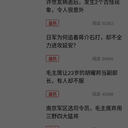
许世友病逝后，发生2个古怪现
象，令人很意外
最热
阅读
52362
日军为何追着蒋介石打，却不全
力进攻延安？
最热
阅读
50866
毛主席让23岁的胡耀邦当副部
长，有人却不服
最热
阅读
45398
南京军区选司令员，毛主席弃用
三野四大猛将