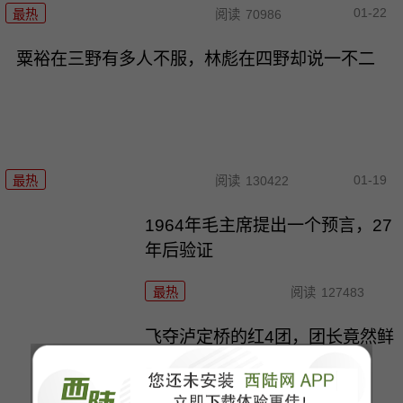
01-22
最热
阅读
70986
粟裕在三野有多人不服，林彪在四野却说一不二
01-19
最热
阅读
130422
1964年毛主席提出一个预言，27
年后验证
最热
阅读
127483
飞夺泸定桥的红4团，团长竟然鲜
为人知