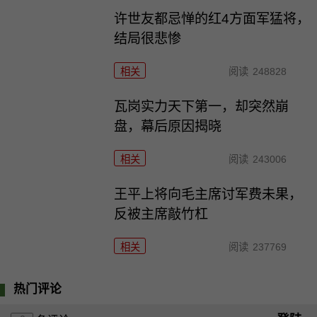
许世友都忌惮的红4方面军猛将，
结局很悲惨
相关
阅读
248828
瓦岗实力天下第一，却突然崩
盘，幕后原因揭晓
相关
阅读
243006
王平上将向毛主席讨军费未果，
反被主席敲竹杠
相关
阅读
237769
热门评论