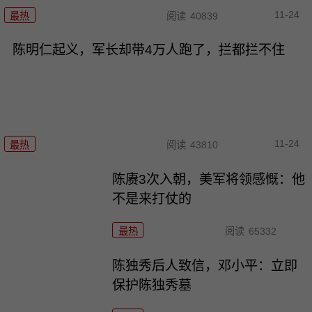
11-24
最热
阅读
40839
陈明仁起义，军长却带4万人跑了，拦都拦不住
11-24
最热
阅读
43810
陈赓3次入朝，美军将领感慨：他
不是来打仗的
最热
阅读
65332
陈独秀后人致信，邓小平：立即
保护陈独秀墓