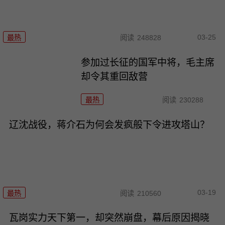
03-25
最热
阅读
248828
参加过长征的国军中将，毛主席
却令其重回敌营
最热
阅读
230288
辽沈战役，蒋介石为何会发疯般下令进攻塔山？
03-19
最热
阅读
210560
瓦岗实力天下第一，却突然崩盘，幕后原因揭晓