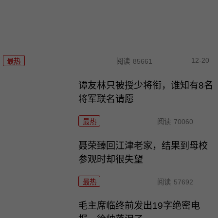
12-20
最热
阅读
85661
谭友林只被授少将衔，谁知有8名
将军联名请愿
最热
阅读
70060
聂荣臻回江津老家，结果到母校
参观时却很失望
最热
阅读
57692
毛主席临终前发出19字绝密电