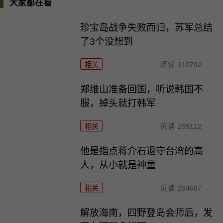
大家都在看
珍宝岛战争失败而归，苏军总结
了3个没想到
相关
阅读
310792
郑维山准备回国，听说韩国不
服，掉头就打韩军
相关
阅读
299112
他是指点蒋介石退守台湾的高
人，从小就是神童
相关
阅读
294687
解放海南，四野登岛会师后，发