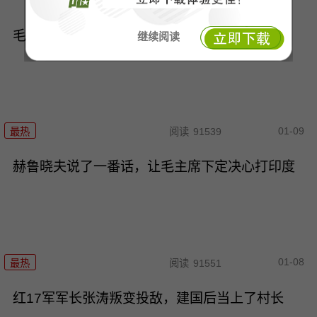
最热
阅读
78840
毛主席去世后，叶帅交给许世友一项重大任务
继续阅读
01-09
最热
阅读
91539
赫鲁晓夫说了一番话，让毛主席下定决心打印度
01-08
最热
阅读
91551
红17军军长张涛叛变投敌，建国后当上了村长