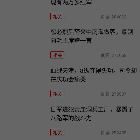
现有两万多红军
相关
阅读
284063
忽必烈后裔来中南海做客，临别
向毛主席赠一言
相关
阅读
277669
血战天津，8纵夺得头功，司令却
在庆功会痛哭
相关
阅读
273937
日军进犯黄崖洞兵工厂，暴露了
八路军的战斗力
相关
阅读
252455