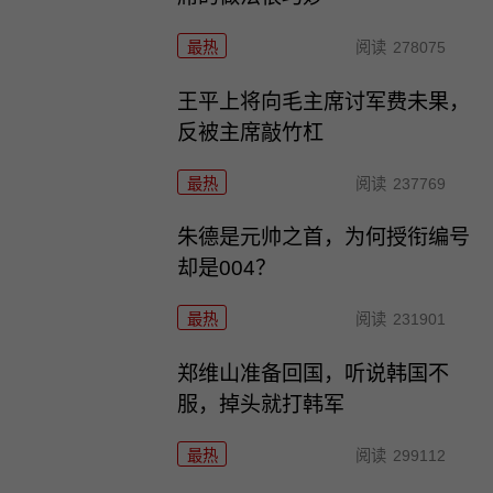
最热
阅读
278075
王平上将向毛主席讨军费未果，
反被主席敲竹杠
最热
阅读
237769
朱德是元帅之首，为何授衔编号
却是004？
最热
阅读
231901
郑维山准备回国，听说韩国不
服，掉头就打韩军
最热
阅读
299112